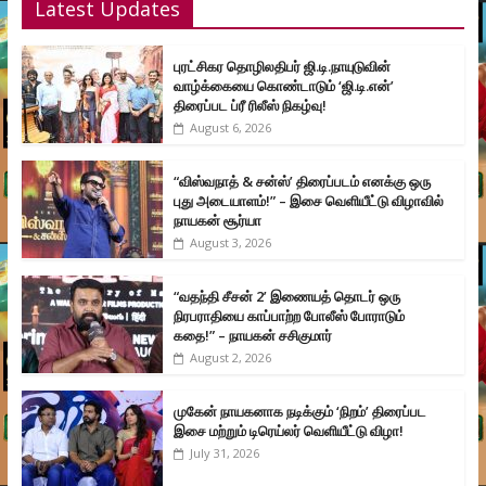
Latest Updates
புரட்சிகர தொழிலதிபர் ஜி.டி.நாயுடுவின்
வாழ்க்கையை கொண்டாடும் ‘ஜி.டி.என்’
திரைப்பட ப்ரீ ரிலீஸ் நிகழ்வு!
August 6, 2026
“விஸ்வநாத் & சன்ஸ்’ திரைப்படம் எனக்கு ஒரு
புது அடையாளம்!” – இசை வெளியீட்டு விழாவில்
நாயகன் சூர்யா
August 3, 2026
“வதந்தி சீசன் 2’ இணையத் தொடர் ஒரு
நிரபராதியை காப்பாற்ற போலீஸ் போராடும்
கதை!” – நாயகன் சசிகுமார்
August 2, 2026
முகேன் நாயகனாக நடிக்கும் ‘நிறம்’ திரைப்பட
இசை மற்றும் டிரெய்லர் வெளியீட்டு விழா!
July 31, 2026