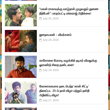
“மகன் ராகாவுக்கு வாழ்நாள் முழுவதும் துணை
நிற்பேன்”: மாதம்பட்டி ரங்கராஜ் அறிக்கை!
July 30, 2026
ஜனநாயகன் – விமர்சனம்
July 24, 2026
காசோலை மோசடி வழக்கில் நடிகர் விமலுக்கு
ஓராண்டு சிறை தண்டனை!
July 24, 2026
கோலாகலமாக நடைபெற்ற ‘கான் சிட்டி’
திரைப்பட 25-ம் நாள் விழா மற்றும் நன்றி
அறிவிப்பு விழா!
July 21, 2026