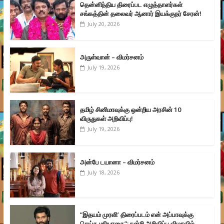
தென்னிந்திய திரைப்பட எழுத்தாளர்கள்
சங்கத்தின் தலைவர் ஆனார் இயக்குநர் சேரன்!
July 20, 2026
அருள்வான் – விமர்சனம்
July 19, 2026
தமிழ் சினிமாவுக்கு ஒன்றிய அரசின் 10
விருதுகள் அறிவிப்பு!
July 19, 2026
அன்பே டயானா – விமர்சனம்
July 18, 2026
”இதயம் முரளி’ திரைப்படம் என் அப்பாவுக்கு
செய்த மரியாதை”: நன்றி அறிவிப்பு விழாவில்