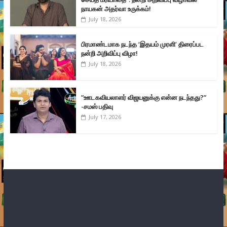
நாயகன் அதர்வா உருக்கம்!
July 18, 2026
பிரமாண்டமாக நடந்த ‘இதயம் முரளி’ திரைப்பட
நன்றி அறிவிப்பு விழா!
July 18, 2026
”ஊடகவியலாளர் விஜயனுக்கு என்ன நடந்தது?”
-சமஸ் பதிவு
July 17, 2026