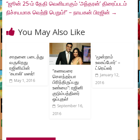
“ஜூன் 25-ம் தேதி வெளியாகும் ‘அந்தரன்’ திரைப்படம்
நிச்சயமாக வெற்றி பெறும்!” – நாயகன் பிரஜின்
→
You May Also Like
சாதனை படைத்து
‘மூன்றாம்
வருகிறது
உலகப்போர்’ –
ரஜினியின்
ட்ரெய்லர்
“கணவரை
‘கபாலி’ டீஸர்!
January 12,
சௌந்தர்யா
May 1, 2016
பிரிந்திருப்பது
2016
உண்மை”: ரஜினி
குடும்பத்தினர்
ஒப்புதல்!
September 16,
2016