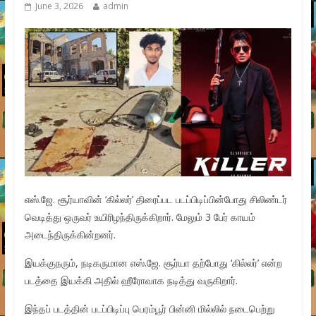
June 3, 2026
admin
எஸ்.ஜே. சூர்யாவின் ‘கில்லர்’ திரைப்பட படப்பிடிப்பின்போது சிலிண்டர்
வெடித்து ஒருவர் உயிரிழந்திருக்கிறார். மேலும் 3 பேர் காயம்
அடைந்திருக்கின்றனர்.
இயக்குநரும், நடிகருமான எஸ்.ஜே. சூர்யா தற்போது ‘கில்லர்’ என்ற
படத்தை இயக்கி அதில் ஹீரோவாக நடித்து வருகிறார்.
இந்தப் படத்தின் படப்பிடிப்பு பெரம்பூர் பின்னி மில்லில் நடைபெற்று