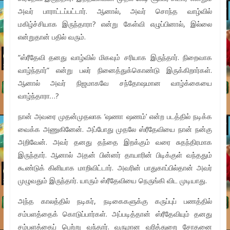
அவர் பாராட்டப்பட்டார். ஆனால், அவர் சொந்த வாழ்வில்
மகிழ்ச்சியாக இருந்தாரா? என்று கேள்வி எழுப்பினால், இல்லை
என்றுதான் பதில் வரும்.
“ஸ்ரீதேவி தனது வாழ்வில் மிகவும் சரியாக இருந்தார். நிறைவாக
வாழ்ந்தார்” என்று பலர் நினைத்துக்கொண்டு இருக்கிறார்கள்.
ஆனால் அவர் நிஜமாகவே சந்தோஷமான வாழ்க்கையை
வாழ்ந்தாரா…?
நான் அவரை முதன்முதலாக ‘ஷணா ஷணம்’ என்ற படத்தில் நடிக்க
வைக்க அணுகினேன். அப்போது முதலே ஸ்ரீதேவியை நான் நன்கு
அறிவேன். அவர் தனது தந்தை இறக்கும் வரை சுதந்திரமாக
இருந்தார். ஆனால் அதன் பின்னர் தாயாரின் பிடிக்குள் வந்ததும்
கூண்டுக் கிளியாக மாறிவிட்டார். அவரின் பாதுகாப்பில்தான் அவர்
முழுவதும் இருந்தார். யாரும் ஸ்ரீதேவியை நெருங்கி விட முடியாது.
அந்த காலத்தில் நடிகர், நடிகைகளுக்கு கருப்புப் பணத்தில்
சம்பளத்தைக் கொடுப்பார்கள். அப்படித்தான் ஸ்ரீதேவியும் தனது
சம்பளத்தைப் பெற்று வந்தார். வருமான வரித்துறை சோதனை