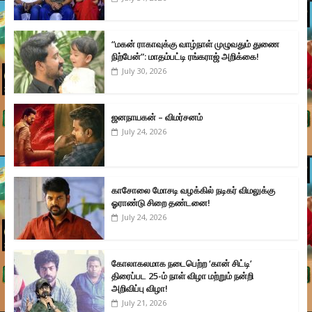
“மகன் ராகாவுக்கு வாழ்நாள் முழுவதும் துணை
நிற்பேன்”: மாதம்பட்டி ரங்கராஜ் அறிக்கை!
July 30, 2026
ஜனநாயகன் – விமர்சனம்
July 24, 2026
காசோலை மோசடி வழக்கில் நடிகர் விமலுக்கு
ஓராண்டு சிறை தண்டனை!
July 24, 2026
கோலாகலமாக நடைபெற்ற ‘கான் சிட்டி’
திரைப்பட 25-ம் நாள் விழா மற்றும் நன்றி
அறிவிப்பு விழா!
July 21, 2026