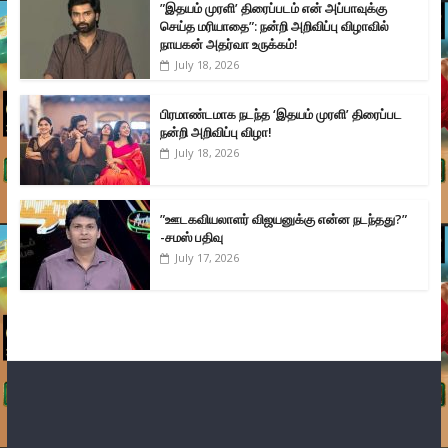
”இதயம் முரளி’ திரைப்படம் என் அப்பாவுக்கு
செய்த மரியாதை”: நன்றி அறிவிப்பு விழாவில்
நாயகன் அதர்வா உருக்கம்!
July 18, 2026
பிரமாண்டமாக நடந்த ‘இதயம் முரளி’ திரைப்பட
நன்றி அறிவிப்பு விழா!
July 18, 2026
”ஊடகவியலாளர் விஜயனுக்கு என்ன நடந்தது?”
-சமஸ் பதிவு
July 17, 2026