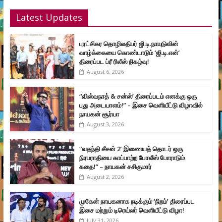
Latest Updates
புரட்சிகர தொழிலதிபர் ஜி.டி.நாயுடுவின்
வாழ்க்கையை கொண்டாடும் ‘ஜி.டி.என்’
திரைப்பட ப்ரீ ரிலீஸ் நிகழ்வு!
August 6, 2026
“விஸ்வநாத் & சன்ஸ்’ திரைப்படம் எனக்கு ஒரு
புது அடையாளம்!” – இசை வெளியீட்டு விழாவில்
நாயகன் சூர்யா
August 3, 2026
“வதந்தி சீசன் 2’ இணையத் தொடர் ஒரு
நிரபராதியை காப்பாற்ற போலீஸ் போராடும்
கதை!” – நாயகன் சசிகுமார்
August 2, 2026
முகேன் நாயகனாக நடிக்கும் ‘நிறம்’ திரைப்பட
இசை மற்றும் டிரெய்லர் வெளியீட்டு விழா!
July 31, 2026