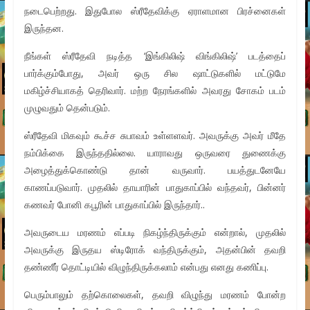
நடைபெற்றது. இதுபோல ஸ்ரீதேவிக்கு ஏராளமான பிரச்னைகள்
இருந்தன.
நீங்கள் ஸ்ரீதேவி நடித்த ‘இங்கிலிஷ் விங்கிலிஷ்’ படத்தைப்
பார்க்கும்போது, அவர் ஒரு சில ஷாட்டுகளில் மட்டுமே
மகிழ்ச்சியாகத் தெரிவார். மற்ற நேரங்களில் அவரது சோகம் படம்
முழுவதும் தென்படும்.
ஸ்ரீதேவி மிகவும் கூச்ச சுபாவம் உள்ளளவர். அவருக்கு அவர் மீதே
நம்பிக்கை இருந்ததில்லை. யாராவது ஒருவரை துணைக்கு
அழைத்துக்கொண்டு தான் வருவார். பயத்துடனேயே
காணப்படுவார். முதலில் தாயாரின் பாதுகாப்பில் வந்தவர், பின்னர்
கணவர் போனி கபூரின் பாதுகாப்பில் இருந்தார்..
அவருடைய மரணம் எப்படி நிகழ்ந்திருக்கும் என்றால், முதலில்
அவருக்கு இருதய ஸ்டிரோக் வந்திருக்கும், அதன்பின் தவறி
தண்ணீர் தொட்டியில் விழுந்திருக்கலாம் என்பது எனது கணிப்பு.
பெரும்பாலும் தற்கொலைகள், தவறி விழுந்து மரணம் போன்ற