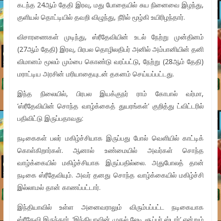
கடந்த 24ஆம் தேதி இரவு, மது போதையில் சுய நினைவை இழந்து,
குளியல் தொட்டியில் தவறி விழுந்து, நீரில் மூழ்கி உயிரிழந்தார்.
விசாரணைகள் முடிந்து, ஸ்ரீதேவியின் உடல் நேற்று முன்தினம்
(27ஆம் தேதி) இரவு, பிரபல தொழிலதிபர் அனில் அம்பானியின் தனி
விமானம் மூலம் மும்பை கொண்டு வரப்பட்டு, நேற்று (28ஆம் தேதி)
மராட்டிய அரசின் மரியாதையுடன் தகனம் செய்யப்பட்டது.
இந்த நிலையில், பிரபல இயக்குநர் ராம் கோபால் வர்மா,
‘ஸ்ரீதேவியின் சொந்த வாழ்க்கைத் துயரங்கள்’ குறித்து ட்விட்டரில்
பதிவிட்டு இருப்பதாவது:
நடிகைகள் பலர் மகிழ்ச்சியாக இருப்பது போல் வெளியில் காட்டிக்
கொள்கிறார்கள். ஆனால் உண்மையில் அவர்கள் சொந்த
வாழ்க்கையில் மகிழ்ச்சியாக இருப்பதில்லை. அதுபோலத் தான்
நடிகை ஸ்ரீதேவியும். அவர் தனது சொந்த வாழ்க்கையில் மகிழ்ச்சி
இல்லாமல் தான் காணப்பட்டார்.
இந்தியாவில் உள்ள அனைவராலும் விரும்பப்பட்ட நடிகையாக
ஸ்ரீதேவி இருந்தார். ‘இந்தியாவின் முதல் லேடி சூப்பர் ஸ்டார்’ என்றும்