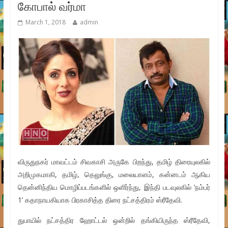
கோபால் வர்மா
March 1, 2018
admin
விருதுநகர் மாவட்டம் சிவகாசி அருகே பிறந்து, தமிழ் திரையுலகில்
அறிமுகமாகி, தமிழ், தெலுங்கு, மலையாளம், கன்னடம் ஆகிய
தென்னிந்திய மொழிப்படங்களில் ஒளிர்ந்து, இந்தி படவுலகில் ‘நம்பர்
1’ கதாநாயகியாக பிரகாசித்த திரை நட்சத்திரம் ஸ்ரீதேவி.
துபாயில் நட்சத்திர ஹோட்டல் ஒன்றில் தங்கியிருந்த ஸ்ரீதேவி,