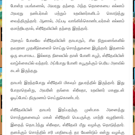
போன்ற பயங்களால், அவரது தந்தை அந்த தொகையை எல்லாம்
அவரது நண்பர்கள் மற்றும் உறவினர்களிடம் கொடுத்து
வைத்திருந்தார். ஆனால், அப்படி வாங்கிக்கொண்டவர்கள் எல்லாம்
ஏமாற்றியதால், ஸ்ரீதேவியின் தந்தை இறந்தார்.
அதைப் போலவே ஸ்ரீதேவியின் தாயாரும், சில நிறுவனங்களில்
தவறான முதலீடுகளைச் செய்து சொத்துகளை இழந்தார். இதனால்
ஒரு பைசாகூட இல்லாத நிலையில் தான் போனி கபூர், ஸ்ரீதேவியின்
வாழ்க்கையில் வந்தார். அப்போது போனி கபூருக்கும் பெரிய அளவில்
கடன் இருந்தது.
தாயார் இறந்தபோது ஸ்ரீதேவி மிகவும் துயரத்தில் இருந்தார். இது
போதாதென்று, அவரின் தங்கை ஸ்ரீலதா, உறவினர் மகனுடன்
ஓடிப்போய் திருமணம் செய்துகொண்டார்.
ஸ்ரீதேவியின் தாயார் இறப்பதற்கு முன்பாக அனைத்து
சொத்துகளையும் மகள் ஸ்ரீதேவி பெயருக்கு மாற்றி எழுதினார்.
இதைத் தொடர்ந்து ஸ்ரீலதா, ஸ்ரீதேவி மீது வழக்கு தொடுத்தார்.
தனக்கும் சொத்தில் சரி பாதியைத் தர வேண்டும் என்று வழக்கு