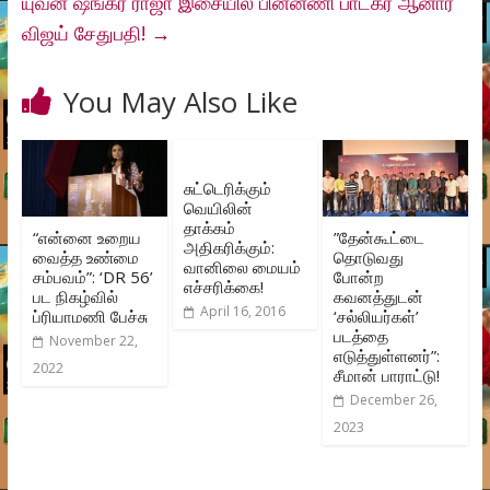
யுவன் ஷங்கர் ராஜா இசையில் பின்னணி பாடகர் ஆனார்
விஜய் சேதுபதி!
→
You May Also Like
சுட்டெரிக்கும்
வெயிலின்
தாக்கம்
“என்னை உறைய
”தேன்கூட்டை
அதிகரிக்கும்:
வைத்த உண்மை
தொடுவது
வானிலை மையம்
சம்பவம்”: ‘DR 56’
போன்ற
எச்சரிக்கை!
பட நிகழ்வில்
கவனத்துடன்
April 16, 2016
ப்ரியாமணி பேச்சு
‘சல்லியர்கள்’
படத்தை
November 22,
எடுத்துள்ளனர்”:
2022
சீமான் பாராட்டு!
December 26,
2023