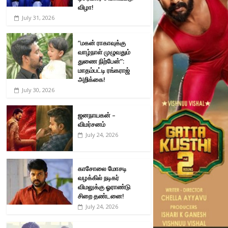
விழா!
July 31, 2026
“மகன் ராகாவுக்கு
வாழ்நாள் முழுவதும்
துணை நிற்பேன்”:
மாதம்பட்டி ரங்கராஜ்
அறிக்கை!
July 30, 2026
ஜனநாயகன் –
விமர்சனம்
July 24, 2026
காசோலை மோசடி
வழக்கில் நடிகர்
விமலுக்கு ஓராண்டு
சிறை தண்டனை!
July 24, 2026