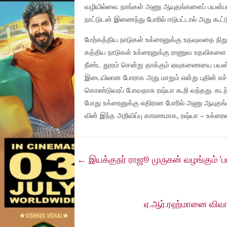
வழியில்லை. நாங்கள் அணு ஆயுதங்​களைப் பயன்​பட
நாட்டுடன் இணைந்து போரில் ஈடுபட்​டால் அது கூட்ட
மேற்​கத்திய நாடுகள் உக்ரைனுக்கு உதவுவதை நிறுத்
கத்திய நாடுகள் உக்ரைனுக்கு ராணுவ உதவிகளை வ
நீண்ட தூரம் சென்று தாக்​கும் ஏவுகணையை பயன்​
இடையிலான போராக அது மாறும் என்று புதின் எச்சரி
கொண்டு​வரப் போவதாக ரஷ்யா கூறி வந்தது. கடந்த செப
போது உக்​ரைனுக்கு எ​திரான ​போரில் அணு ஆ​யுதங்​களைப
வின் இந்த அறி​விப்பு ​காரண​மாக, ரஷ்யா – உக்​ரைன்
←
இயக்குநர் ராஜூ முருகன் வழங்கும் ’பரா
ஏ.ஆர்.ரஹ்மானை விவாக