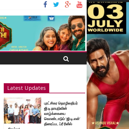
Latest Updates
புரட்சிகர தொழிலதிபர்
ஜி.டி.நாயுடுவின்
வாழ்க்கையை
கொண்டாடும் ‘ஜி.டி.என்’
திரைப்பட ப்ரீ ரிலீஸ்
நிகழ்வு!