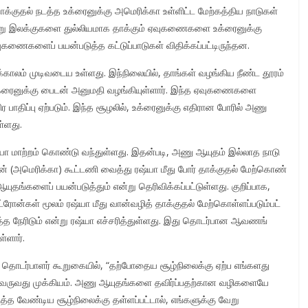
ாக்​குதல் நடத்த உக்ரைனுக்கு அமெரிக்கா உள்ளிட்ட மேற்​கத்திய நாடுகள்
று இலக்​குகளை துல்​லியமாக தாக்​கும் ஏவுகணைகளை உக்ரைனுக்கு
கணை​களைப் பயன்​படுத்த கட்டுப்​பாடுகள் விதிக்கப்பட்டிருந்தன.
காலம் முடிவடைய உள்ளது. இந்நிலை​யில், தாங்கள் வழங்கிய நீண்ட தூரம்
்ரைனுக்கு பைடன் அனுமதி வழங்​கி​யுள்​ளார். இந்த ஏவுகணைகளை
 தீவிர பாதிப்பு ஏற்படும். இந்த சூழலில், உக்ரைனுக்கு எதிரான போரில் அணு
ள்ளது.
யா மாற்றம் கொண்டு வந்துள்ளது. இதன்​படி, அணு ஆயுதம் இல்லாத நாடு
ுடன் (அமெரிக்கா) கூட்டணி வைத்து ரஷ்யா மீது போர் தாக்​குதல் மேற்​கொண்​
யுதங்​களைப் பயன்​படுத்​தும் என்று தெரிவிக்​கப்​பட்​டுள்​ளது. குறிப்​பாக,
ன்கள் மூலம் ரஷ்யா மீது வான்​வழித் தாக்​குதல் மேற்​கொள்​ளப்​படும்​பட்​
ுத்த நேரிடும் என்று ரஷ்யா எச்சரித்​துள்ளது. இது தொடர்பான ஆவணங்​
்​ளார்.
் தொடர்​பாளர் கூறுகை​யில், “தற்​போதைய சூழ்​நிலைக்கு ஏற்ப எங்களது
ருவது முக்​கி​யம். அணு ஆயுதங்களை தவிர்ப்​ப​தற்கான வழிகளையே
த்த வேண்டிய சூழ்​நிலைக்கு தள்ளப்​பட்​டால், எங்களுக்கு வேறு