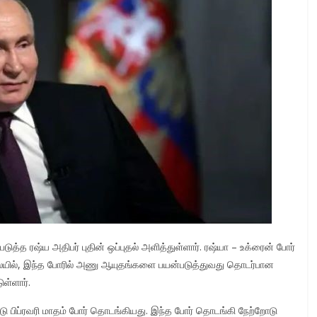
்த ரஷ்ய அதிபர் புதின் ஒப்புதல் அளித்​துள்ளார். ரஷ்யா – உக்ரைன் போர்
​யில், இந்த போரில் அணு ஆயுதங்​களை பயன்​படுத்துவது தொடர்பான
ள்​ளார்.
 பிப்​ரவரி மாதம் போர் தொடங்​கியது. இந்த போர் தொடங்கி நேற்​றோடு