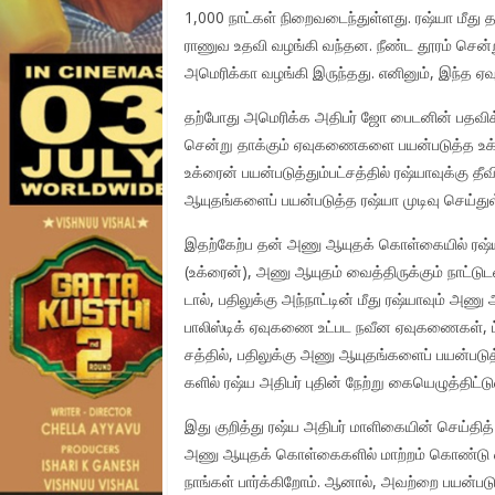
1,000 நாட்கள் நிறைவடைந்​துள்ளது. ரஷ்யா மீது த
ராணுவ உதவி வழங்கி வந்தன. நீண்ட தூரம் சென்
அமெரிக்கா வழங்கி இருந்​தது. எனினும், இந்த ஏவு
தற்போது அமெரிக்க அதிபர் ஜோ பைடனின் பதவிக்​
சென்று தாக்​கும் ஏவுகணைகளை பயன்​படுத்த உக
உக்ரைன் பயன்​படுத்​தும்​பட்​சத்​தில் ரஷ்யா​வுக்கு
ஆயுதங்​களைப் பயன்​படுத்த ரஷ்யா முடிவு செய்​து
இதற்​கேற்ப தன் அணு ஆயுதக் கொள்​கை​யில் ரஷ்
(உக்​ரைன்), அணு ஆயுதம் வைத்​திருக்​கும் நாட்ட
டால், பதிலுக்கு அந்நாட்​டின் மீது ரஷ்யா​வும் அணு ஆ
பாலிஸ்​டிக் ஏவுகணை உட்பட நவீன ஏவுகணை​கள், ட்ரோ
சத்​தில், பதிலுக்கு அணு ஆயுதங்​களைப் பயன்​பட
களில் ரஷ்ய அதிபர் புதின் நேற்று கையெழுத்​திட்​டுள
இது குறித்து ரஷ்ய அதிபர் மாளி​கை​யின் செய்தித
அணு ஆயுதக் கொள்​கை​களில் மாற்றம் கொண்டு வ
நாங்கள் பார்க்​கிறோம். ஆனால், அவற்​றை பயன்​படு