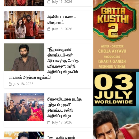
July 19, 2026
அன்பே டயானா –
விமர்சனம்
July 18, 2026
”இதயம் முரளி’
திரைப்படம் என்
அப்பாவுக்கு செய்த
மரியாதை”: நன்றி
அறிவிப்பு விழாவில்
நாயகன் அதர்வா உருக்கம்!
July 18, 2026
பிரமாண்டமாக நடந்த
‘இதயம் முரளி’
திரைப்பட நன்றி
அறிவிப்பு விழா!
July 18, 2026
”ஊடகவியலாளர்