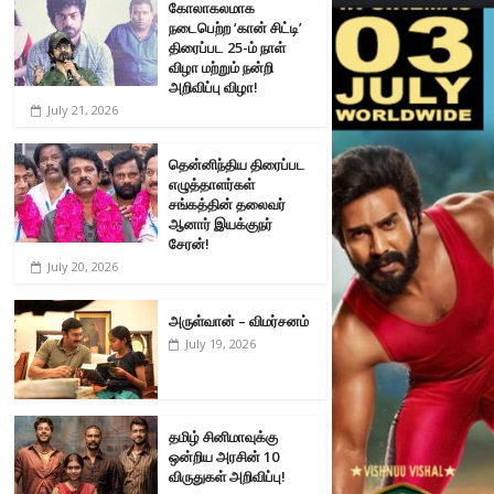
கோலாகலமாக
நடைபெற்ற ‘கான் சிட்டி’
திரைப்பட 25-ம் நாள்
விழா மற்றும் நன்றி
அறிவிப்பு விழா!
July 21, 2026
தென்னிந்திய திரைப்பட
எழுத்தாளர்கள்
சங்கத்தின் தலைவர்
ஆனார் இயக்குநர்
சேரன்!
July 20, 2026
அருள்வான் – விமர்சனம்
July 19, 2026
தமிழ் சினிமாவுக்கு
ஒன்றிய அரசின் 10
விருதுகள் அறிவிப்பு!