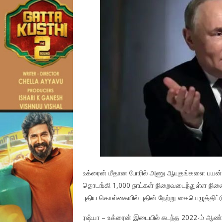
உக்ரைன் மீ​தான போரில் அணு ஆயுதங்களை பயன்​படுத
தொடங்கி 1,000 நாட்கள் நிறைவடைந்​துள்ள நிலை
புதிய கொள்​கை​யில் புதின் நேற்று கையெழுத்​திட்​டு
ரஷ்யா – உக்ரைன் இடையில் கடந்த 2022-ம் ஆண்டு