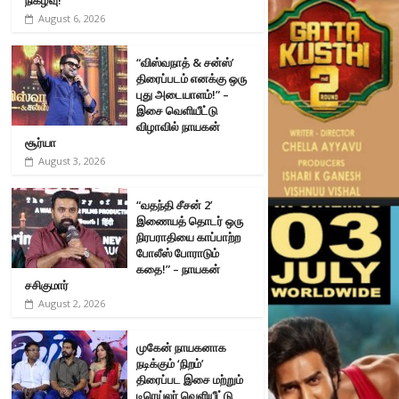
August 6, 2026
“விஸ்வநாத் & சன்ஸ்’
திரைப்படம் எனக்கு ஒரு
புது அடையாளம்!” –
இசை வெளியீட்டு
விழாவில் நாயகன்
சூர்யா
August 3, 2026
“வதந்தி சீசன் 2’
இணையத் தொடர் ஒரு
நிரபராதியை காப்பாற்ற
போலீஸ் போராடும்
கதை!” – நாயகன்
சசிகுமார்
August 2, 2026
முகேன் நாயகனாக
நடிக்கும் ‘நிறம்’
திரைப்பட இசை மற்றும்
டிரெய்லர் வெளியீட்டு