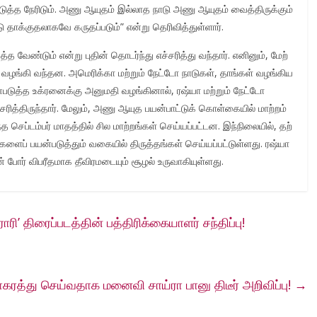
ுத்த நேரிடும். அணு ஆயுதம் இல்லாத நாடு அணு ஆயுதம் வைத்​திருக்​கும்
ு தாக்​குதலாகவே கருதப்​படும்” என்று தெரிவித்துள்ளார்.
த வேண்​டும் என்று புதின் தொடர்ந்து எச்சரித்து வந்தார். எனினும், மேற்​
ழங்கி வந்தன. அமெரிக்கா மற்றும் நேட்டோ நாடு​கள், தாங்கள் வழங்கிய
படுத்த உக்ரனைக்கு அனுமதி வழங்​கினால், ரஷ்யா மற்றும் நேட்டோ
த்​திருந்​தார். மேலும், அணு ஆயுத பயன்​பாட்டுக் கொள்​கை​யில் மாற்றம்
்​டம்பர் மாதத்​தில் சில மாற்​றங்கள் செய்​யப்​பட்டன. இந்​நிலை​யில், தற்​
் பயன்​படுத்​தும் வகை​யில் ​திருத்​தங்​கள் செய்​யப்​பட்​டுள்​ளது. ரஷ்​யா​
 ​போர் விபரீதமாக தீ​விரமடை​யும் சூழல்​ உருவாகி​யுள்​ளது.
ரி’ திரைப்படத்தின் பத்திரிக்கையாளர் சந்திப்பு!
ரத்து செய்வதாக மனைவி சாய்ரா பானு திடீர் அறிவிப்பு!
→