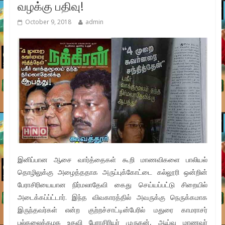
வழக்கு பதிவு!
October 9, 2018
admin
இனிப்பான ஆசை வார்த்தைகள் கூறி மாணவிகளை பாலியல்
தொழிலுக்கு அழைத்ததாக அருப்புக்கோட்டை கல்லூரி ஒன்றின்
பேராசிரியையான நிர்மலாதேவி கைது செய்யப்பட்டு சிறையில்
அடைக்கப்ப்ட்டார். இந்த விவகாரத்தில் அவருக்கு நெருக்கமாக
இருந்தவர்கள் என்ற குற்றச்சாட்டின்பேரில் மதுரை காமராசர்
பல்கலைக்கழக உதவி பேராசிரியர் முருகன், ஆய்வு மாணவர்