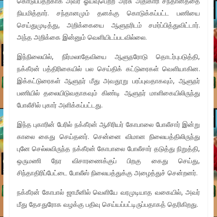
கொடுப்பதற்காக அவர் ஓய்வுபெற்ற அரசு அதிகாரி சந்தானத்தை
நியமித்தார். சந்தானமும் தனக்கு கொடுக்கப்பட்ட பணியை
செய்துமுடித்து, அறிக்கையை ஆளுநரிடம் சமர்ப்பித்துவிட்டார்.
அந்த அறிக்கை இன்னும் வெளியிடப்படவில்லை.
இந்நிலையில், நிர்மலாதேவியை ஆளுநரோடு தொடர்புபடுத்தி,
நக்கீரன் பத்திரிகையில் பல செய்திக் கட்டுரைகள் வெளியாகின.
இக்கட்டுரைகள் ஆளுநர் மீது அவதூறு பரப்புவதாகவும், ஆளுநர்
பணியில் தலையிடுவதாகவும் கிண்டி ஆளுநர் மாளிகையிலிருந்து
போலீசில் புகார் அளிக்கப்பட்டது.
இந்த புகாரின் பேரில் நக்கீரன் ஆசிரியர் கோபாலை போலீசார் இன்று
காலை கைது செய்தனர். சென்னை விமான நிலையத்திலிருந்து
புனே செல்லவிருந்த நக்கீரன் கோபாலை போலீசார் தடுத்து நிறுத்தி,
ஒருமணி நேர விசாரணைக்குப் பிறகு கைது செய்து,
சிந்தாதிரிப்பேட்டை போலீஸ் நிலையத்துக்கு அழைத்துச் சென்றனர்.
நக்கீரன் கோபால் ஜாமீனில் வெளியே வரமுடியாத வகையில், அவர்
மீது தேசதுரோக வழக்கு பதிவு செய்யப்பட்டிருப்பதாகத் தெரிகிறது.