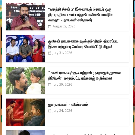
“வதந்தி சீசன் 2’ இணையத் தொடர் ஒரு
நிரபராதியை காப்பாற்ற போலீஸ் போராடும்
கதை!” – நாயகன் சசிகுமார்
August 2, 2026
முகேன் நாயகனாக நடிக்கும் ‘நிறம்’ திரைப்பட
இசை மற்றும் டிரெய்லர் வெளியீட்டு விழா!
July 31, 2026
“மகன் ராகாவுக்கு வாழ்நாள் முழுவதும் துணை
நிற்பேன்”: மாதம்பட்டி ரங்கராஜ் அறிக்கை!
July 30, 2026
ஜனநாயகன் – விமர்சனம்
July 24, 2026