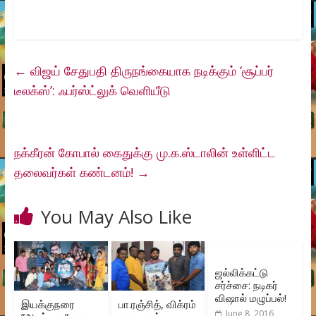
←
விஜய் சேதுபதி திருநங்கையாக நடிக்கும் ‘சூப்பர்
டீலக்ஸ்’: ஃபர்ஸ்ட்லுக் வெளியீடு
நக்கீரன் கோபால் கைதுக்கு மு.க.ஸ்டாலின் உள்ளிட்ட
தலைவர்கள் கண்டனம்!
→
You May Also Like
ஜல்லிக்கட்டு
சர்ச்சை: நடிகர்
விஷால் மழுப்பல்!
இயக்குநரை
பா.ரஞ்சித், விக்ரம்
June 8, 2016