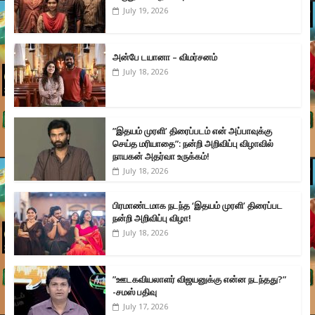
July 19, 2026
அன்பே டயானா – விமர்சனம்
July 18, 2026
”இதயம் முரளி’ திரைப்படம் என் அப்பாவுக்கு
செய்த மரியாதை”: நன்றி அறிவிப்பு விழாவில்
நாயகன் அதர்வா உருக்கம்!
July 18, 2026
பிரமாண்டமாக நடந்த ‘இதயம் முரளி’ திரைப்பட
நன்றி அறிவிப்பு விழா!
July 18, 2026
”ஊடகவியலாளர் விஜயனுக்கு என்ன நடந்தது?”
-சமஸ் பதிவு
July 17, 2026