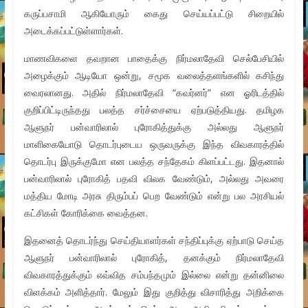
கருப்பசாமி ஆகியோரும் கைது செய்யப்பட்டு சிறையில்
அடைக்கப்பட்டுள்ளார்கள்.
மாணவிகளை தவறான பாதைக்கு நிர்மலாதேவி செல்பேசியில்
அழைக்கும் ஆடியோ ஒன்று, சமூக வலைத்தளங்களில் கசிந்து
வைரலானது. அதில் நிர்மலாதேவி “கவர்னர்” என ஓரிடத்தில்
குறிப்பிட்டிருந்தது பலத்த சர்ச்சையை ஏற்படுத்தியது. தமிழக
ஆளுநர் பன்வாரிலால் புரோகித்துக்கு அல்லது ஆளுநர்
மாளிகையோடு தொடர்புடைய ஒருவருக்கு இந்த விவகாரத்தில்
தொடர்பு இருக்குமோ என பலத்த சந்தேகம் கிளப்பட்டது. இதனால்
பன்வாரிலால் புரோகித் பதவி விலக வேண்டும், அல்லது அவரை
மத்திய மோடி அரசு திரும்பப் பெற வேண்டும் என்று பல அரசியல்
கட்சிகள் கோரிக்கை வைத்தன.
இதனைத் தொடர்ந்து செய்தியாளர்கள் சந்திப்புக்கு ஏற்பாடு செய்த
ஆளுநர் பன்வாரிலால் புரோகித், தனக்கும் நிர்மலாதேவி
விவகாரத்துக்கும் எவ்வித சம்பந்தமும் இல்லை என்று தன்னிலை
விளக்கம் அளித்தார். மேலும் இது குறித்து விசாரித்து அறிக்கை