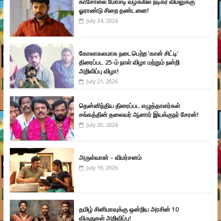
காசோலை மோசடி வழக்கில் நடிகர் விமலுக்கு
ஓராண்டு சிறை தண்டனை!
July 24, 2026
கோலாகலமாக நடைபெற்ற ‘கான் சிட்டி’
திரைப்பட 25-ம் நாள் விழா மற்றும் நன்றி
அறிவிப்பு விழா!
July 21, 2026
தென்னிந்திய திரைப்பட எழுத்தாளர்கள்
சங்கத்தின் தலைவர் ஆனார் இயக்குநர் சேரன்!
July 20, 2026
அருள்வான் – விமர்சனம்
July 19, 2026
தமிழ் சினிமாவுக்கு ஒன்றிய அரசின் 10
விருதுகள் அறிவிப்பு!