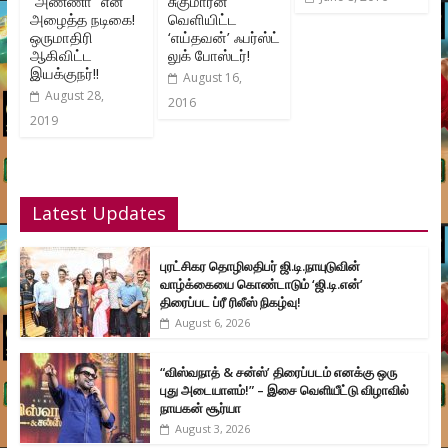
”அண்ணா” என
சுகுமாரன்
அழைத்த நடிகை!
வெளியிட்ட
ஒருமாதிரி
‘எய்தவன்’ ஃபர்ஸ்ட்
ஆகிவிட்ட
லுக் போஸ்டர்!
இயக்குநர்!!
August 16,
August 28,
2016
2019
Latest Updates
புரட்சிகர தொழிலதிபர் ஜி.டி.நாயுடுவின்
வாழ்க்கையை கொண்டாடும் ‘ஜி.டி.என்’
திரைப்பட ப்ரீ ரிலீஸ் நிகழ்வு!
August 6, 2026
“விஸ்வநாத் & சன்ஸ்’ திரைப்படம் எனக்கு ஒரு
புது அடையாளம்!” – இசை வெளியீட்டு விழாவில்
நாயகன் சூர்யா
August 3, 2026