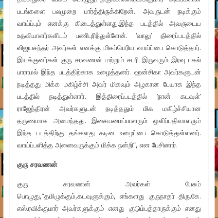
படங்களை பலமுறை பார்த்திருக்கிறேன். அவருடன் நடிக்கும்
வாய்ப்பும் எனக்கு கிடைத்துள்ளது.இந்த படத்தில் அவருடைய
உதவியாளர்களிடம் பணிபுரிந்துள்ளேன். ‘வாலு’ திரைப்படத்தில்
விஜயசந்தர் அவர்கள் எனக்கு மிகப்பெரிய வாய்ப்பை கொடுத்தார்.
இயக்குனர்கள் குரு சரவணன் மற்றும் சபரி இருவரும் இரவு பகல்
பாராமல் இந்த படத்திற்காக உழைத்தனர். ஹன்சிகா அவர்களுடன்
நடித்தது மிக்க மகிழ்ச்சி அவர் மிகவும் அழகான பேயாக இந்த
படத்தில் நடித்துள்ளார். இத்திரைப்படத்தில் ‘நான் கடவுள்’
ராஜேந்திரன் அவர்களுடன் நடித்ததும் மிக மகிழ்ச்சியான
தருணமாக அமைந்தது. இசையமைப்பாளரும் ஒளிப்பதிவாளரும்
இந்த படத்திற்கு தங்களது கடின உழைப்பை கொடுத்துள்ளனர்.
வாய்ப்பளித்த அனைவருக்கும் மிக்க நன்றி”, என பேசினார்.
குரு சரவணன்
குரு சரவணன் அவர்கள் பேசும்
பொழுது,”தமிழுக்கும்,கடவுளுக்கும், எங்களது குருநாதர் திரு.கே.
எஸ்.ரவிக்குமார் அவர்களுக்கும் எனது குடும்பத்தாருக்கும் எனது