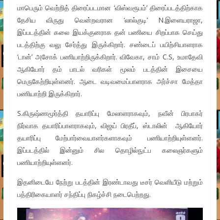
மாபெரும் வெற்றித் திரைப்படமான ‘விஸ்வரூபம்’ திரைப்படத்திற்காக
தேசிய விருது வென்றவரான ‘லால்குடி’ N.இளையராஜா,
இப்படத்தின் கலை இயக்குனராக தன் பணியை சிறப்பாக செய்து
படத்திற்கு வலு சேர்த்து இருக்கிறார். சண்டைப் பயிற்சியாளராக
‘டான்’ அசோக் பணியாற்றிருக்கிறார். விவேகா, சாம் C.S, உமாதேவி
ஆகியோர் தம் பாடல் வரிகள் மூலம் படத்தின் இசையை
மெருகேற்றியுள்ளனர். ஆடை வடிவமைப்பாளராக அர்ச்சா மேத்தா
பணியாற்றி இருக்கிறார்.
S.கிருஷ்ணமூர்த்தி தயாரிப்பு மேலாளராகவும், நவீன் பிரபாகர்
நிர்வாக தயாரிப்பாளராகவும், விஜய் பிரதீப், ஸ்டாலின் ஆகியோர்
தயாரிப்பு மேற்பார்வையாளர்களாகவும் பணியாற்றியுள்ளனர்.
இப்படத்தில் இன்னும் சில தொழில்நுட்ப கலைஞர்களும்
பணியாற்றியுள்ளனர்.
இதனிடையே நேற்று படத்தின் இரண்டாவது டீசர் வெளியீடு மற்றும்
பத்திரிகையாளர் சந்திப்பு நிகழ்ச்சி நடைபெற்றது.