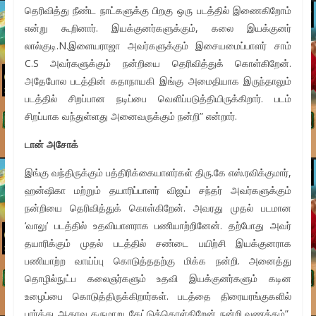
தெரிவித்து நீண்ட நாட்களுக்கு பிறகு ஒரு படத்தில் இணைகிறோம்
என்று கூறினார். இயக்குனர்களுக்கும், கலை இயக்குனர்
லால்குடி.N.இளையராஜா அவர்களுக்கும் இசையமைப்பாளர் சாம்
C.S அவர்களுக்கும் நன்றியை தெரிவித்துக் கொள்கிறேன்.
அதேபோல படத்தின் கதாநாயகி இங்கு அமைதியாக இருந்தாலும்
படத்தில் சிறப்பான நடிப்பை வெளிப்படுத்தியிருக்கிறார். படம்
சிறப்பாக வந்துள்ளது அனைவருக்கும் நன்றி” என்றார்.
டான் அசோக்
இங்கு வந்திருக்கும் பத்திரிக்கையாளர்கள் திரு.கே எஸ்.ரவிக்குமார்,
ஹன்ஷிகா மற்றும் தயாரிப்பாளர் விஜய் சந்தர் அவர்களுக்கும்
நன்றியை தெரிவித்துக் கொள்கிறேன். அவரது முதல் படமான
‘வாலு’ படத்தில் உதவியாளராக பணியாற்றினேன். தற்போது அவர்
தயாரிக்கும் முதல் படத்தில் சண்டை பயிற்சி இயக்குனராக
பணியாற்ற வாய்ப்பு கொடுத்ததற்கு மிக்க நன்றி. அனைத்து
தொழில்நுட்ப கலைஞர்களும் உதவி இயக்குனர்களும் கடின
உழைப்பை கொடுத்திருக்கிறார்கள். படத்தை திரையரங்குகளில்
பார்த்து ஆதரவு தருமாறு கேட்டுக்கொள்கிறேன் நன்றி,வணக்கம்”,