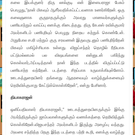
கலை இயக்குனர் திரு லால்குடி என் இளையராஜா பேசும்
பொழுது,”நான் மிகவும் ஆசீர்வதிக்கப்பட்டவனாக உணர்கிறேன். ஒரு
கலைஞனாக குருநாதருக்கும் அவரது மாணவர்களுக்கும்
பணியாற்றும் வாய்ப்பு எனக்கு கிடைத்தது. திரு கே.எஸ் ரவிக்குமார்
அவர்களிடம் பணிபுரியும் பொழுது நிறைய கற்றுக் கொண்டேன்.
அதுபோல சபரி மற்றும் குரு சரவணன் இருவருடனும் பணிபுரிந்தேன்
மிகவும் மகிழ்ச்சியாக உள்ளது. விஜய்சந்தர் தொழில் ரீதியாக
மட்டுமல்லாமல் பல விஷயங்களை என்னுடன் பகிர்ந்து
கொள்வார்,அப்படித்தான் நான் இந்த படத்தில் விருப்பப்பட்டு
பணியாற்ற வந்தேன். படத்தை சிறப்பாக உருவாக்கியுள்ளோம்.
ஊடகத்துறையினர் தங்களது ஆதரவையும் வாழ்த்துக்களையும்
தெரிவிக்குமாறு கேட்டுக்கொள்கிறேன்”, என்று பேசினார்.
தியாகராஜன்
ஒளிப்பதிவாளர் தியாகராஜன்,” ஊடகத்துறையினருக்கும் இங்கு
அமர்ந்திருக்கும் ஜாம்பவான்களுக்கும் வணக்கத்தை தெரிவித்துக்
கொள்கிறேன்.விஜயசந்தர் அவர்களிடம் இருந்து அழைப்பு வந்தது.
அவரை சந்தித்த பிறகு இந்த படத்தை பற்றி கூறி, எனக்கு வாழ்த்து