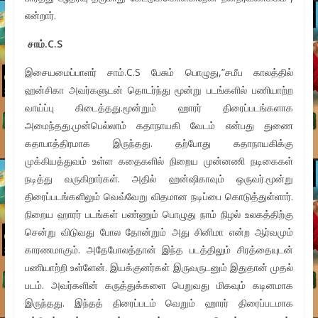
என்றார்.
சாம்.C.S
இசையமைப்பாளர் சாம்.C.S பேசும் பொழுது,”சமீப காலத்தில்
ஹன்சிகா அவர்களுடன் தொடர்ந்து மூன்று படங்களில் பணியாற்ற
வாய்ப்பு கிடைத்தது.மூன்றும் ஹாரர் திரைப்படங்களாக
அமைந்தது.முன்பெல்லாம் கதாநாயகி வேடம் என்பது துணை
கதாபாத்திரமாக இருந்தது. தற்போது கதாநாயகிக்கு
முக்கியத்துவம் உள்ள கதைகளில் நிறைய முன்னணி நடிகைகள்
நடித்து வருகிறார்கள். அதில் ஹன்ஷிகாவும் ஒருவர்.மூன்று
திரைப்படங்களிலும் வெவ்வேறு விதமான நடிப்பை கொடுத்துள்ளார்.
நிறைய ஹாரர் படங்கள் பண்ணும் பொழுது நாம் நிழல் உலகத்திற்கு
சென்று விடுவது போல தோன்றும் அது சினிமா என்ற ஆர்வமும்
காரணமாகும். அதேபோலத்தான் இந்த படத்திலும் சிரத்தையுடன்
பணியாற்றி உள்ளேன். இயக்குனர்கள் இருவருடனும் இதுதான் முதல்
படம். அவர்களின் கருத்துக்களை பெறுவது மிகவும் கடினமாக
இருந்தது. இந்தத் திரைப்படம் வெறும் ஹாரர் திரைப்படமாக