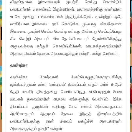
விதவிதமான இசையையும் முயற்சி செய்து கொண்டும்
பணியாற்றிக் கொண்டும் இருக்கிறேன். உதாரணத்திற்கு ஹன்ஷிகா
உடனே மூன்று படங்களில் பணிபுரிந்திருக்கிறேன். மூன்றிலும் ஒரே
மாதிரியான இசையை நாம் கொடுக்க முடியாது விதவிதமான
இசையை முயற்சி செய்ய வேண்டி உள்ளது,அவ்வாறு செய்யும்போது
சில வெற்றி அடையும் சில தோல்வியடையும் தோல்வியிலிருந்து
அனுபவத்தை கற்றுக் கொண்டுள்ளேன். ஊடகத்துறையினரின்
ஆதரவு மிகவும் தேவை. அனைவருக்கும் நன்றி”, என்று பேசினார்.
ஹன்ஷிகா
ஹன்ஷிகா மோத்வானி பேசும்பொழுது,”கதாநாயகிக்கு
முக்கியத்துவம் உள்ள ‘கார்டியன்’ திரைப்படம் வரும் மார்ச் 8-ஆம்
தேதி மகளிர் தினத்தன்று வெளியாகிறது. எப்பொழுதும் போல
ஊடகத் துறையினரின் ஆதரவு எங்களுக்கு வேண்டும். இந்த
திரைப்படக் குழுவினர் கூறியது போல உங்கள் அனைவருடைய
ஆசிர்வாதமும் ஆதரவும் தேவை. இந்தத் திரைப்படத்தில்
பணியாற்றியதற்கு நான் மிகவும் மகிழ்ச்சி அடைகிறேன்.
அனைவருக்கும் நன்றி” என்றார்