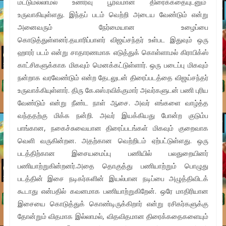
மட்டுமல்லாமல் உணர்வு பூர்வமான திரைக்கதையுடனும்
உருவாகியுள்ளது. இந்தப் படம் வெற்றி அடைய வேண்டும் என்று
அனைவரும் நேர்மையான உழைப்பை
கொடுத்துள்ளனர்.தயாரிப்பாளர் விஜய்சந்தர் உள்பட இதுவும் ஒரு
ஹாரர் படம் என்று சாதாரணமாக எடுத்துக் கொள்ளாமல் கிராபிக்ஸ்
காட்சிகளுக்காக மிகவும் மெனக்கட்டுள்ளார். ஒரு படைப்பு மிகவும்
நன்றாக வரவேண்டும் என்ற தேடலுடன் திரைப்படத்தை விஜய்சந்தர்
உருவாக்கியுள்ளார். திரு கே.எஸ்.ரவிக்குமார் அவர்களுடன் பணி புரிய
வேண்டும் என்று நீண்ட நாள் ஆசை. அவர் எங்களை வாழ்த்த
வந்ததற்கு மிக்க நன்றி. அவர் இயக்கியது போன்ற குடும்ப
பாங்கான, நகைச்சுவையான திரைப்படங்கள் மிகவும் குறைவாக
வெளி வருகின்றன. அதற்கான வெற்றிடம் ஏற்பட்டுள்ளது. ஒரு
படத்திற்கான இசையமைப்பு பணியில் பலதுறையினர்
பணியாற்றுகின்றனர்.அதை தொகுத்து பணியாற்றும் பொழுது
படத்தின் இசை நடிகர்களின் இயல்பான நடிப்பை அழுத்திவிடக்
கூடாது என்பதில் கவனமாக பணியாற்றுகிறேன். ஒரே மாதிரியான
இசையை கொடுத்துக் கொண்டிருக்கிறார் என்று ரசிகர்களுக்கு
தோன்றும் விதமாக இல்லாமல், விதவிதமான திரைக்கதைகளையும்