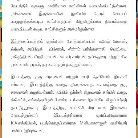
வேடத்தில் வருவது மாதிரியான காட்சிகள் அமைக்கப்பட்டுள்ளன.
ரசிகர்களை இருக்கையின் நுனியில் அமரச் செய்யும்
பயமுறுத்தக்கூடிய காட்சிகளுடன் விறுவிறுப்பான திரைக்கதை
அமைப்புடன் கூடிய காட்சிகளும் அமைந்துள்ளன.
இத்திரைப்படத்தில் ஹன்சிகா மோத்வானியுடன் சுரேஷ் மேனன்,
ஸ்ரீமன், அபிஷேக் வினோத், ஸ்ரீராம் பார்த்தசாரதி, ‘மொட்டை’
ராஜேந்திரன், பிரதீப் ராயன், ‘டைகர் கார்டன்’ தங்கதுரை மற்றும் சில
முன்னணி நடிகர், நடிகைகளும் நடித்துள்ளனர்.
இப்படத்தை குரு சரவணன் மற்றும் சபரி ஆகியோர் இயக்கி
உள்ளனர். இப்படத்திற்கு கதை, திரைக்கதை, வசனத்தை குரு
சரவணன் எழுதியுள்ளார். ஃபிலிம் ஒர்க்ஸ் நிறுவனம் சார்பில் வாலு,
ஸ்கெட்ச், சங்கத்தமிழன் போன்ற படங்களை இயக்கிய விஜய் சந்தர்
தயாரித்துள்ளார். இப்படத்திற்கு சாம்.C.S மிரட்டலான இசையை
அமைத்துள்ளார். இப்படத்திற்கான ஒளிப்பதிவாளராக
K.A.சக்திவேல், படத்தொகுப்பாளராக M.தியாகராஜன் ஆகியோர்
பணியாற்றியுள்ளனர்.