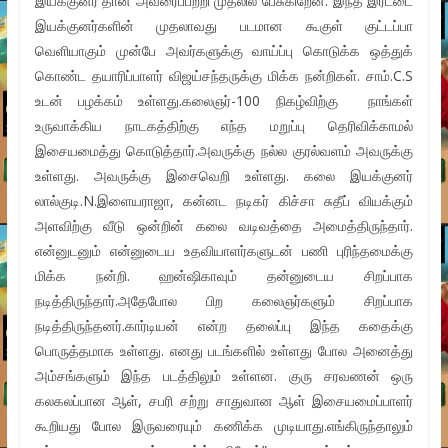
இயக்குனர் தான் அவரைப்பற்றி முதலில் பேசுகிறேன். இந்த இரட்டை
இயக்குனர்களின் முதலாவது படமான கூகுள் குட்டப்பா
வெளியாகும் முன்பே அவர்களுக்கு வாய்ப்பு கொடுக்க ஒத்துக்
கொண்ட தயாரிப்பாளர் விஜய்சந்தருக்கு மிக்க நன்றிகள். சாம்.C.S
உடன் பழக்கம் உள்ளது.கலைஞர்-100 நிகழ்விற்கு நாங்கள்
உருவாக்கிய நாடகத்திற்கு எந்த மறுப்பு தெரிவிக்காமல்
இசையமைத்து கொடுத்தார்.அவருக்கு நல்ல குரல்வளம் அவருக்கு
உள்ளது. அவருக்கு இசைவெறி உள்ளது. கலை இயக்குனர்
லால்குடி.N.இளையராஜா, கன்னட நடிகர் கிச்சா சுதீப் வியக்கும்
அளவிற்கு வீடு ஒன்றின் கலை வடிவத்தை அமைத்திருந்தார்.
என்னுடனும் என்னுடைய உதவியாளர்களுடன் பணி புரிந்தமைக்கு
மிக்க நன்றி. ஹன்ஷிகாவும் தன்னுடைய சிறப்பாக
நடித்திருந்தார்.அதேபோல பிற கலைஞர்களும் சிறப்பாக
நடித்திருந்தனர்.கார்டியன் என்ற தலைப்பு இந்த கதைக்கு
பொருத்தமாக உள்ளது. எனது படங்களில் உள்ளது போல அனைத்து
அம்சங்களும் இந்த படத்திலும் உள்ளன. குரு சரவணன் ஒரு
கலகலப்பான ஆள், சபரி சற்று சாதுவான ஆள் இசையமைப்பாளர்
கூறியது போல இருவரையும் கணிக்க முடியாது.எங்கிருந்தாலும்