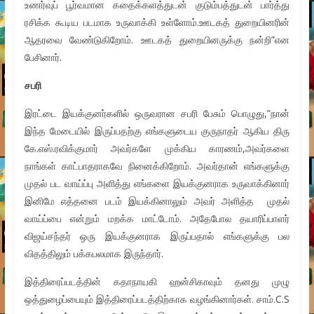
உணர்வுப் பூர்வமான கதைக்களத்துடன் குடும்பத்துடன் பார்த்து
ரசிக்க கூடிய படமாக உருவாக்கி உள்ளோம்.ஊடகத் துறையினரின்
ஆதரவை வேண்டுகிறோம். ஊடகத் துறையினருக்கு நன்றி”என
பேசினார்.
சபரி
இரட்டை இயக்குனர்களில் ஒருவரான சபரி பேசும் பொழுது,”நான்
இந்த மேடையில் இருப்பதற்கு எங்களுடைய குருநாதர் ஆகிய திரு
கே.எஸ்.ரவிக்குமார் அவர்களே முக்கிய காரணம்,அவர்களை
நாங்கள் காட்பாதராகவே நினைக்கிறோம். அவர்தான் எங்களுக்கு
முதல் பட வாய்ப்பு அளித்து எங்களை இயக்குனராக உருவாக்கினார்
இனிமே எத்தனை படம் இயக்கினாலும் அவர் அளித்த முதல்
வாய்ப்பை என்றும் மறக்க மாட்டோம். அதேபோல தயாரிப்பாளர்
விஜய்சந்தர் ஒரு இயக்குனராக இருப்பதால் எங்களுக்கு பல
விதத்திலும் பக்கபலமாக இருந்தார்.
இத்திரைப்படத்தின் கதாநாயகி ஹன்சிகாவும் தனது முழு
ஒத்துழைப்பையும் இத்திரைப்படத்திற்காக வழங்கினார்கள். சாம்.C.S