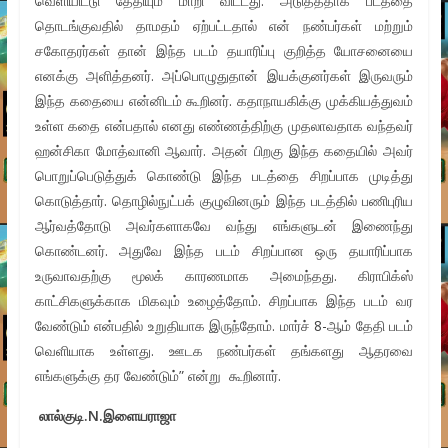
வெளியிட்டு தேதியும் மாறி விட்டது. அடுத்ததாக படத்தை
தொடங்குவதில் தாமதம் ஏற்பட்டதால் என் நண்பர்கள் மற்றும்
சகோதரர்கள் தான் இந்த படம் தயாரிப்பு குறித்த யோசனையை
எனக்கு அளித்தனர். அப்பொழுதுதான் இயக்குனர்கள் இருவரும்
இந்த கதையை என்னிடம் கூறினர். கதாநாயகிக்கு முக்கியத்துவம்
உள்ள கதை என்பதால் எனது எண்ணத்திற்கு முதலாவதாக வந்தவர்
ஹன்சிகா மோத்வானி ஆவார். அதன் பிறகு இந்த கதையில் அவர்
பொறுப்பெடுத்துக் கொண்டு இந்த படத்தை சிறப்பாக முடித்து
கொடுத்தார். தொழில்நுட்பக் குழுவினரும் இந்த படத்தில் பணிபுரிய
ஆர்வத்தோடு அவர்களாகவே வந்து எங்களுடன் இணைந்து
கொண்டனர். அதுவே இந்த படம் சிறப்பான ஒரு தயாரிப்பாக
உருவாவதற்கு மூலக் காரணமாக அமைந்தது. கிராபிக்ஸ்
காட்சிகளுக்காக மிகவும் உழைத்தோம். சிறப்பாக இந்த படம் வர
வேண்டும் என்பதில் உறுதியாக இருந்தோம். மார்ச் 8-ஆம் தேதி படம்
வெளியாக உள்ளது. ஊடக நண்பர்கள் தங்களது ஆதரவை
எங்களுக்கு தர வேண்டும்” என்று கூறினார்.
லால்குடி.N.இளையராஜா