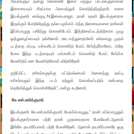
அவர்களும் தனது பின்னணி இசை மற்றும் பாடல்களுக்கான
இசையையும் சிறப்பாக அமைத்துக் கொடுத்திருந்தார். கலை
இயக்குனர் லால்குடி.N.இளையராஜா, நான் உதவி இயக்குனராக
இருக்கும் போதிலிருந்து நல்ல பழக்கம் அந்த நினைவுகளை நாங்கள்
இப்பொழுது பகிர்ந்து கொண்டோம். இத்திரைப்படத்திற்காக முழு
ஒத்துழைப்பையும் நல்கினார். ஊடகத்துறையினர் எங்களது முதல்
படத்தை எப்படி மக்களிடம் கொண்டு போய் சேர்த்தீர்களோ, அதே
போல இந்த படத்தையும் மக்களிடம் கொண்டு போய் சேர்க்க
வேண்டும் என வேண்டுகோள் விடுகிறேன்.
குறிப்பிட்ட ரசிகர்களுக்கு மட்டுமல்லாமல் அனைத்து தரப்பு
ரசிகர்களும் இந்த படம் ஏற்றுக் கொள்ளப்படும் என்பதை
தெரிவித்துக் கொள்கிறேன்”, என்று கூறினார்.
கே.எஸ்.ரவிக்குமார்
இயக்குனர் கே.எஸ்.ரவிக்குமார் பேசும்பொழுது,” நான் எப்பொழுதும்
இயக்குனர்களை பற்றி தான் முதலாவதாக பேசுவேன்.ஆனால்
இங்கே தயாரிப்பாளர் பற்றி பேசுகிறேன். ஆனால் தயாரிப்பாளரே ஒரு