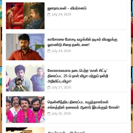
ஜனநாயகன் – விமர்சனம்
July 24, 2026
காசோலை மோசடி வழக்கில் நடிகர் விமலுக்கு
ஓராண்டு சிறை தண்டனை!
July 24, 2026
கோலாகலமாக நடைபெற்ற ‘கான் சிட்டி’
திரைப்பட 25-ம் நாள் விழா மற்றும் நன்றி
அறிவிப்பு விழா!
July 21, 2026
தென்னிந்திய திரைப்பட எழுத்தாளர்கள்
சங்கத்தின் தலைவர் ஆனார் இயக்குநர் சேரன்!
July 20, 2026
அருள்வான் – விமர்சனம்