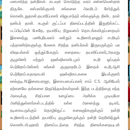
மனமார்ந்த நன்றிகள். கடவுள் கொடுத்த வரம் என்னவென்றால்
திரு.கே. எஸ்.ரவிக்குமார் எங்களை அவரிடம் சேர்த்துக்
கொண்டதுதான்.தயாரிப்பாளர் விஜயசந்தர் எங்களுக்கு நீண்ட நாள்
நண்பர் தான். கூகுள் குட்டப்பா திரைப்படத்தின் இறுதிக்கட்ட
படப்பிடிப்பின் போதே, தயாரிப்பு நிறுவனம் தொடங்கவிருப்பதையும்
இணைந்து பணிபுரியலாம் என்றும் கூறினார்.நானும் சபரியும்
பத்தாண்டுகளுக்கு மேலாக சிறந்த நண்பர்கள் இருவருக்கும் பல
விஷயங்கள் ஒத்துப்போகும். கதையை தயாரிப்பாளர்,அவரது
குழுவினர் மற்றும் ஹன்ஷிகாவிடமும் கூறி ஒப்புதல்
பெற்றோம்.பின்னர் எங்கள் குருநாதரிடம் இதைக் கூறி,ஆசி
பெற்றோம்.கதாநாயகி ஹன்ஷிகா,கலை இயக்குனர்
லால்குடி.N.இளையராஜா, இசையமைப்பாளர் சாம் C.S. ஆகியோர்
ஏற்கனவே தங்களை நிரூபித்தவர்கள்தான். இந்த படத்திற்ககு எந்த
அளவுக்கு சிறப்பான உழைப்பை அளிக்க முடியுமோ
அளித்துள்ளார்கள்.படத்தில் உள்ள அனைத்து நடிகர்,
நடிகையருக்கும் தொழில்நுட்ப கலைஞர்களுக்கும் நன்றி
கூறினார்.படத்தின் தயாரிப்பு குழுவினருக்கும் நன்றி தெரிவித்துக்
கொண்டார்.ஹாரர் திரைப்படத்தை சிறந்த திரைக்கதையுடன்