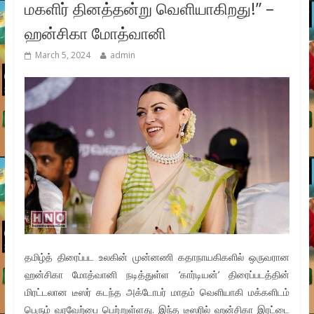
மகளிர் தினத்தன்று வெளியாகிறது!” –
ஹன்சிகா மோத்வானி
March 5, 2024
admin
தமிழ்த் திரைப்பட உலகின் முன்னணி கதாநாயகிகளில் ஒருவரான
ஹன்சிகா மோத்வானி நடித்துள்ள ‘கார்டியன்’ திரைப்படத்தின்
மிரட்டலான டீஸர் கடந்த அக்டோபர் மாதம் வெளியாகி மக்களிடம்
பெரும் வரவேற்பை பெற்றுள்ளது. இந்த டீஸரில் ஹன்சிகா இரட்டை