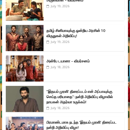
July 19, 2026
தமிழ் சினிமாவுக்கு ஒன்றிய அரசின் 10
விருதுகள் அறிவிப்பு!
July 19, 2026
அன்பே டயானா – விமர்சனம்
July 18, 2026
”இதயம் முரளி’ திரைப்படம் என் அப்பாவுக்கு
செய்த மரியாதை”: நன்றி அறிவிப்பு விழாவில்
நாயகன் அதர்வா உருக்கம்!
July 18, 2026
பிரமாண்டமாக நடந்த ‘இதயம் முரளி’ திரைப்பட
நன்றி அறிவிப்பு விழா!