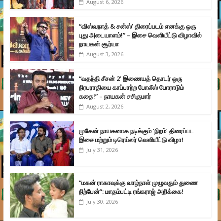
August 6, 2026
“விஸ்வநாத் & சன்ஸ்’ திரைப்படம் எனக்கு ஒரு
புது அடையாளம்!” – இசை வெளியீட்டு விழாவில்
நாயகன் சூர்யா
August 3, 2026
“வதந்தி சீசன் 2’ இணையத் தொடர் ஒரு
நிரபராதியை காப்பாற்ற போலீஸ் போராடும்
கதை!” – நாயகன் சசிகுமார்
August 2, 2026
முகேன் நாயகனாக நடிக்கும் ‘நிறம்’ திரைப்பட
இசை மற்றும் டிரெய்லர் வெளியீட்டு விழா!
July 31, 2026
“மகன் ராகாவுக்கு வாழ்நாள் முழுவதும் துணை
நிற்பேன்”: மாதம்பட்டி ரங்கராஜ் அறிக்கை!
July 30, 2026