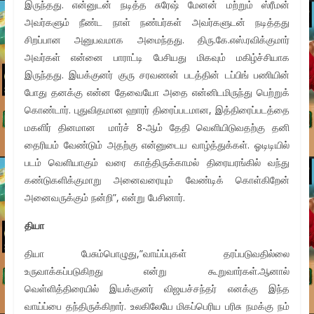
இருந்தது. என்னுடன் நடித்த சுரேஷ் மேனன் மற்றும் ஸ்ரீமன்
அவர்களும் நீண்ட நாள் நண்பர்கள் அவர்களுடன் நடித்தது
சிறப்பான அனுபவமாக அமைந்தது. திரு.கே.எஸ்.ரவிக்குமார்
அவர்கள் என்னை பாராட்டி பேசியது மிகவும் மகிழ்ச்சியாக
இருந்தது. இயக்குனர் குரு சரவணன் படத்தின் டப்பிங் பணியின்
போது தனக்கு என்ன தேவையோ அதை என்னிடமிருந்து பெற்றுக்
கொண்டார். புதுவிதமான ஹாரர் திரைப்படமான, இத்திரைப்படத்தை
மகளிர் தினமான மார்ச் 8-ஆம் தேதி வெளியிடுவதற்கு தனி
தைரியம் வேண்டும் அதற்கு என்னுடைய வாழ்த்துக்கள். ஓடிடியில்
படம் வெளியாகும் வரை காத்திருக்காமல் திரையரங்கில் வந்து
கண்டுகளிக்குமாறு அனைவரையும் வேண்டிக் கொள்கிறேன்
அனைவருக்கும் நன்றி”, என்று பேசினார்.
தியா
தியா பேசும்பொழுது,”வாய்ப்புகள் தரப்படுவதில்லை
உருவாக்கப்படுகிறது என்று கூறுவார்கள்.ஆனால்
வெள்ளித்திரையில் இயக்குனர் விஜயச்சந்தர் எனக்கு இந்த
வாய்ப்பை தந்திருக்கிறார். உலகிலேயே மிகப்பெரிய பரிசு நமக்கு நம்