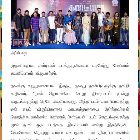
அப்போது
முதலாவதாக கார்டியன் படக்குழுவினரை வரவேற்று பேசினார்
தயாரிப்பாளர் விஜயசந்தர்.
தனக்கு உறுதுணையாக இருந்த தனது நண்பர்களுக்கு நன்றி
கூறினார். “நான் தொடங்கிய ‘வாலு’ திரைப்படம் மூன்று
வருடங்களுக்கு பிறகே வெளியானது. அந்த படம் வெளியாவதற்கு
என் நலம் விரும்பிகளான ஊடகத்துறையை சேர்ந்தவர்கள்
கொடுத்த ஊக்கமே காரணம். ‘கார்டியன்’ படம் தொடங்குவதற்கு
முன் நான் ஒரு படத்தை இயக்கலாம் என்று இருந்தேன்,
கொரோனா தொற்று காலம் என்பதால் பல திரைப்படங்களின்