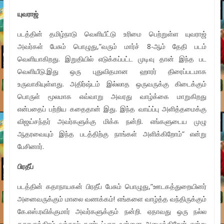
யுவராஜ்
படத்தின் தமிழ்நாடு வெளியீட்டு உரிமை பெற்றுள்ள யுவராஜ்
அவர்கள் பேசும் பொழுது,”வரும் மார்ச் 8-ஆம் தேதி படம்
வெளியாகிறது. இறுதியில் எடுக்கப்பட்ட முடிவு தான் இந்த பட
வெளியீடு.இது ஒரு புதுவிதமான ஹாரர் திரைப்படமாக
உருவாகியுள்ளது. அதிர்ஷ்டம் இல்லாத ஒருவருக்கு கிடைக்கும்
பொருள் மூலமாக எவ்வாறு அவரது வாழ்க்கை மாறுகிறது
என்பதைப் பற்றிய கதைதான் இது. இந்த வாய்ப்பு அளித்தமைக்கு
விஜய்சந்தர் அவர்களுக்கு மிக்க நன்றி. எங்களுடைய முழு
ஆதரவையும் இந்த படத்திற்கு நாங்கள் அளிக்கிறோம்” என்று
பேசினார்.
பிரதீப்
படத்தின் கதாநாயகன் பிரதீப் பேசும் பொழுது,”ஊடகத்துறையினர்
அனைவருக்கும் மாலை வணக்கம்! எங்களை வாழ்த்த வந்திருக்கும்
கே.எஸ்.ரவிக்குமார் அவர்களுக்கும் நன்றி. ஏதாவது ஒரு நல்ல
கதாபாத்திரம் வந்தால் கண்டிப்பாக உன்னை அழைக்கிறேன் என்று