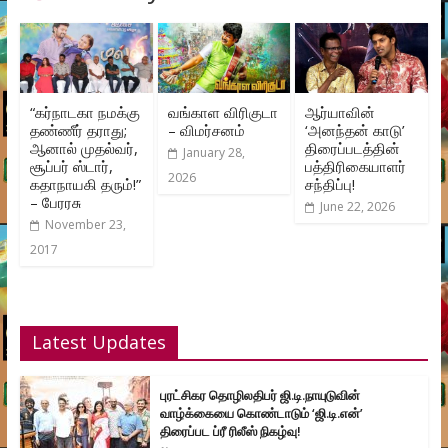
“கர்நாடகா நமக்கு
வங்காள விரிகுடா
ஆர்யாவின்
தண்ணீர் தராது;
– விமர்சனம்
‘அனந்தன் காடு’
ஆனால் முதல்வர்,
திரைப்படத்தின்
January 28,
சூப்பர் ஸ்டார்,
பத்திரிகையாளர்
2026
கதாநாயகி தரும்!”
சந்திப்பு!
– பேரரசு
June 22, 2026
November 23,
2017
Latest Updates
புரட்சிகர தொழிலதிபர் ஜி.டி.நாயுடுவின்
வாழ்க்கையை கொண்டாடும் ‘ஜி.டி.என்’
திரைப்பட ப்ரீ ரிலீஸ் நிகழ்வு!