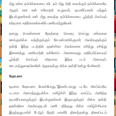
மீது உள்ள நம்பிக்கையை விட நம் மீது பிறர் வைக்கும் நம்பிக்கையே
ஆகும் என என் சகோதரி கூறுவார். தயாரிப்பாளர் மற்றும்
இயக்குனர்கள் என் மீது வைத்த நம்பிக்கையை பூர்த்தி செய்யும்
விதமாக எதிர்காலங்களில் பணியாற்றுவேன்.
தனது பொன்னான நேரத்தை செலவு செய்து எங்களை
ஊக்குவிக்க வந்திருக்கும் கே.எஸ்.ரவிக்குமார் அவர்களுக்கும்
நன்றி. இந்த படத்தில் ஹன்சிகா அவர்களை ரசித்து ரசித்து
இணைந்து பணியாற்றி உள்ளோம். அனைவரது எதிர்பார்ப்பையும்
பூர்த்தி செய்யும் விதமாக இந்த படம் அமையும்.
ஊடகத்துறையினரின் ஆதரவுக்கு மிக்க நன்றி”என்று பேசினார்.
ஷோபனா
நடிகை ஷோபனா பேசும்போது,”இரண்டாவது படமே மிகப்பெரிய
படமாக அமைந்தது,மிக்க மகிழ்ச்சி இந்த வாய்ப்பு அளித்த
தயாரிப்பாளருக்கும் இயக்குனர்கள் இருவருக்கும் மிக்க நன்றி.
ஹன்ஷிகா அவர்களுடன் பணி புரிந்தது மிக்க மகிழ்ச்சியாக
இருந்தது.மார்ச் 8-ஆம் தேதி மகளிர் தினத்தன்று திரைப்படம்