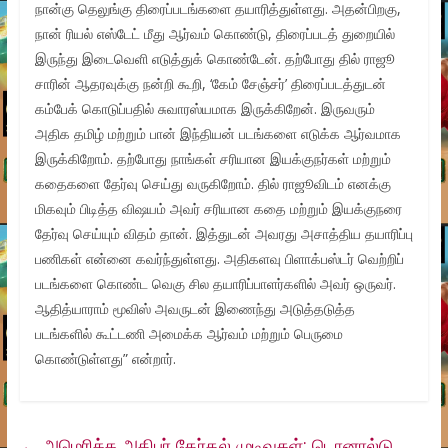
நான்கு தெலுங்கு திரைப்படங்களை தயாரித்துள்ளது. அதன்பிறகு,
நான் ரியல் எஸ்டேட் மீது ஆர்வம் கொண்டு, திரைப்படத் துறையில்
இருந்து இடைவெளி எடுத்துக் கொண்டேன். தற்போது தில் ராஜூ
சாரின் ஆதரவுக்கு நன்றி கூறி, ‘கேம் சேஞ்சர்’ திரைப்படத்துடன்
கம்பேக் கொடுப்பதில் சுவாரஸ்யமாக இருக்கிறேன். இருவரும்
அதிக தமிழ் மற்றும் பான் இந்தியன் படங்களை எடுக்க ஆர்வமாக
இருக்கிறோம். தற்போது நாங்கள் சரியான இயக்குநர்கள் மற்றும்
கதைகளை தேர்வு செய்து வருகிறோம். தில் ராஜூவிடம் எனக்கு
மிகவும் பிடித்த விஷயம் அவர் சரியான கதை மற்றும் இயக்குநரை
தேர்வு செய்யும் விதம் தான். இத்துடன் அவரது அசாத்திய தயாரிப்பு
பணிகள் என்னை கவர்ந்துள்ளது. அதிகளவு பிளாக்பஸ்டர் வெற்றிப்
படங்களை கொண்ட வெகு சில தயாரிப்பாளர்களில் அவர் ஒருவர்.
ஆதித்யாராம் மூவிஸ் அவருடன் இணைந்து அடுத்தடுத்த
படங்களில் கூட்டணி அமைக்க ஆர்வம் மற்றும் பெருமை
கொண்டுள்ளது” என்றார்.
←
அமெரிக்க அதிபர் தேர்தல் முடிவுகள்: டொனால்டு