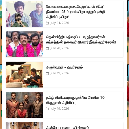
கோலாகலமாக நடைபெற்ற ‘கான் சிட்டி’
திரைப்பட 25-ம் நாள் விழா மற்றும் நன்றி
அறிவிப்பு விழா!
July 21, 2026
தென்னிந்திய திரைப்பட எழுத்தாளர்கள்
சங்கத்தின் தலைவர் ஆனார் இயக்குநர் சேரன்!
July 20, 2026
அருள்வான் – விமர்சனம்
July 19, 2026
தமிழ் சினிமாவுக்கு ஒன்றிய அரசின் 10
விருதுகள் அறிவிப்பு!
July 19, 2026
அன்பே டயானா – விமர்சனம்