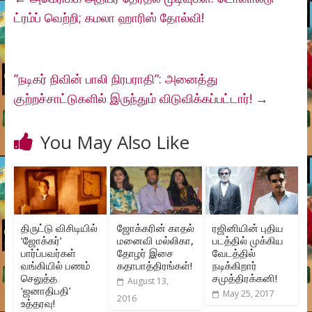
ட்ரம்ப் வெற்றி; கமலா ஹாரிஸ் தோல்வி!
”நடிகர் நிவின் பாலி நிரபராதி”: அனைத்து
குற்றச்சாட்டுகளில் இருந்தும் விடுவிக்கப்பட்டார்!
→
You May Also Like
திருட்டு விசிடியில்
ஜோக்கரின் காதல்
ரஜினியின் புதிய
‘ஜோக்கர்’
மனைவி மல்லிகா,
படத்தில் முக்கிய
பார்ப்பவர்கள்
தோழர் இசை
வேடத்தில்
வங்கியில் பணம்
கதாபாத்திரங்கள்!
நடிக்கிறார்
செலுத்த
சமுத்திரக்கனி!
August 13,
‘ஜனாதிபதி’
May 25, 2017
2016
உத்தரவு!