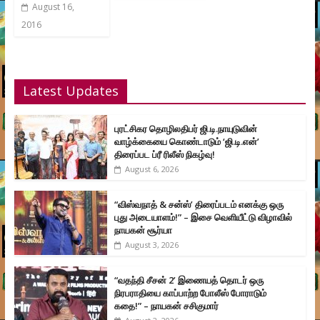
August 16,
2016
Latest Updates
புரட்சிகர தொழிலதிபர் ஜி.டி.நாயுடுவின்
வாழ்க்கையை கொண்டாடும் ‘ஜி.டி.என்’
திரைப்பட ப்ரீ ரிலீஸ் நிகழ்வு!
August 6, 2026
“விஸ்வநாத் & சன்ஸ்’ திரைப்படம் எனக்கு ஒரு
புது அடையாளம்!” – இசை வெளியீட்டு விழாவில்
நாயகன் சூர்யா
August 3, 2026
“வதந்தி சீசன் 2’ இணையத் தொடர் ஒரு
நிரபராதியை காப்பாற்ற போலீஸ் போராடும்
கதை!” – நாயகன் சசிகுமார்