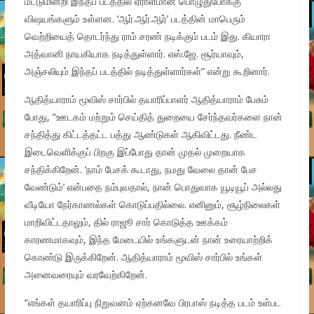
மட்டுமின்றி இந்தப் படத்தில் ஏராளமான பொழுதுபோக்கு
விஷயங்களும் உள்ளன. ‘ஆர்.ஆர்.ஆர்’ படத்தின் மாபெரும்
வெற்றியைத் தொடர்ந்து ராம் சரண் நடிக்கும் படம் இது. கியாரா
அத்வானி நாயகியாக நடித்துள்ளார். எஸ்.ஜே. சூர்யாவும்,
அஞ்சலியும் இந்தப் படத்தில் நடித்துள்ளார்கள்” என்று கூறினார்.
ஆதித்யாராம் மூவிஸ் சார்பில் தயாரிப்பாளர் ஆதித்யாராம் பேசும்
போது, “ஊடகம் மற்றும் செய்தித் துறையை சேர்ந்தவர்களை நான்
சந்தித்து கிட்டத்தட்ட பத்து ஆண்டுகள் ஆகிவிட்டது. நீண்ட
இடைவெளிக்குப் பிறகு இப்போது தான் முதல் முறையாக
சந்திக்கிறேன். ‘நாம் பேசக் கூடாது, நமது வேலை தான் பேச
வேண்டும்’ என்பதை நம்புவதால், நான் பொதுவாக யூடியூப் அல்லது
வீடியோ நேர்காணல்கள் கொடுப்பதில்லை. எனினும், சூழ்நிலைகள்
மாறிவிட்டதாலும், தில் ராஜூ சார் கொடுத்த ஊக்கம்
காரணமாகவும், இந்த மேடையில் உங்களுடன் நான் உரையாற்றிக்
கொண்டு இருக்கிறேன். ஆதித்யாராம் மூவிஸ் சார்பில் உங்கள்
அனைவரையும் வரவேற்கிறேன்.
“எங்கள் தயாரிப்பு நிறுவனம் ஏற்கனவே பிரபாஸ் நடித்த படம் உள்பட