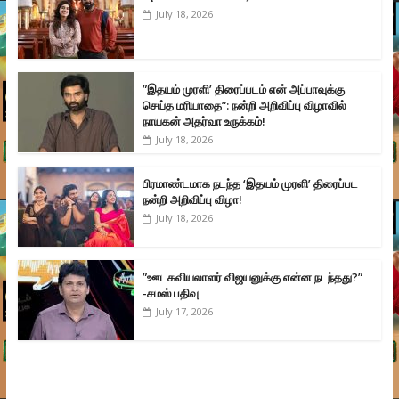
July 18, 2026
”இதயம் முரளி’ திரைப்படம் என் அப்பாவுக்கு
செய்த மரியாதை”: நன்றி அறிவிப்பு விழாவில்
நாயகன் அதர்வா உருக்கம்!
July 18, 2026
பிரமாண்டமாக நடந்த ‘இதயம் முரளி’ திரைப்பட
நன்றி அறிவிப்பு விழா!
July 18, 2026
”ஊடகவியலாளர் விஜயனுக்கு என்ன நடந்தது?”
-சமஸ் பதிவு
July 17, 2026