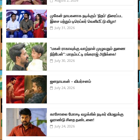
August 2, 2026
முகேன் நாயகனாக நடிக்கும் ‘நிறம்’ திரைப்பட
இசை மற்றும் டிரெய்லர் வெளியீட்டு விழா!
July 31, 2026
“மகன் ராகாவுக்கு வாழ்நாள் முழுவதும் துணை
நிற்பேன்”: மாதம்பட்டி ரங்கராஜ் அறிக்கை!
July 30, 2026
ஜனநாயகன் – விமர்சனம்
July 24, 2026
காசோலை மோசடி வழக்கில் நடிகர் விமலுக்கு
ஓராண்டு சிறை தண்டனை!
July 24, 2026