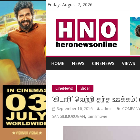
Friday, August 7, 2026
HOME
NEWS
CINENEWS
VIEWS
CineNews
Slider
‘கிடாரி’ வெற்றி தந்த ஊக்கம்:
September 16, 2016
admin
COMPANY
,
SANGILIMURUGAN
tamilmovie