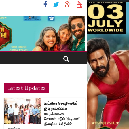
Latest Updates
புரட்சிகர தொழிலதிபர்
ஜி.டி.நாயுடுவின்
வாழ்க்கையை
கொண்டாடும் ‘ஜி.டி.என்’
திரைப்பட ப்ரீ ரிலீஸ்
நிகழ்வு!