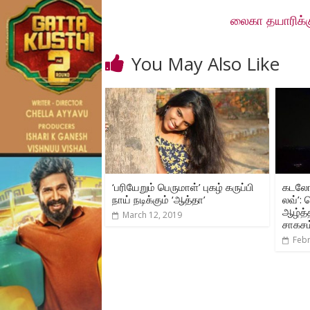
லைகா தயாரிக்கு
You May Also Like
‘பரியேறும் பெருமாள்’ புகழ் கருப்பி
கடலோர
நாய் நடிக்கும் ‘ஆத்தா’
லவ்’:
ஆழ்த்
March 12, 2019
சாகசம
Febr