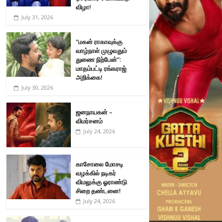
விழா!
July 31, 2026
“மகன் ராகாவுக்கு
வாழ்நாள் முழுவதும்
துணை நிற்பேன்”:
மாதம்பட்டி ரங்கராஜ்
அறிக்கை!
July 30, 2026
ஜனநாயகன் –
விமர்சனம்
July 24, 2026
காசோலை மோசடி
வழக்கில் நடிகர்
விமலுக்கு ஓராண்டு
சிறை தண்டனை!
July 24, 2026