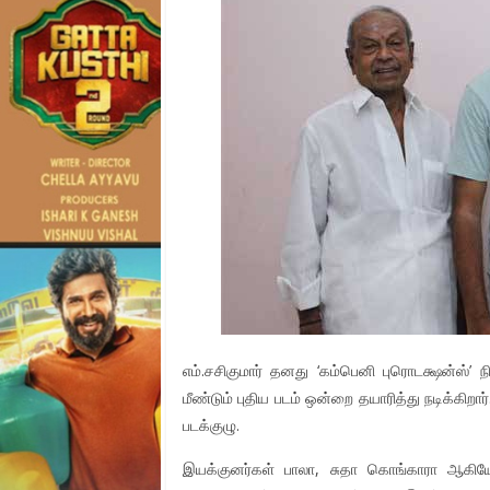
எம்.சசிகுமார் தனது ‘கம்பெனி புரொடக்ஷன்ஸ்’ ந
மீண்டும் புதிய படம் ஒன்றை தயாரித்து நடிக்கிற
படக்குழு.
இயக்குனர்கள் பாலா, சுதா கொங்காரா ஆகியோரி