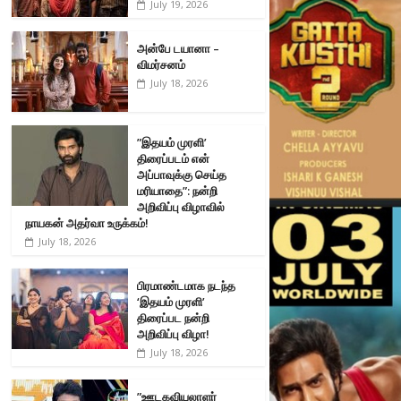
July 19, 2026
அன்பே டயானா –
விமர்சனம்
July 18, 2026
”இதயம் முரளி’
திரைப்படம் என்
அப்பாவுக்கு செய்த
மரியாதை”: நன்றி
அறிவிப்பு விழாவில்
நாயகன் அதர்வா உருக்கம்!
July 18, 2026
பிரமாண்டமாக நடந்த
‘இதயம் முரளி’
திரைப்பட நன்றி
அறிவிப்பு விழா!
July 18, 2026
”ஊடகவியலாளர்