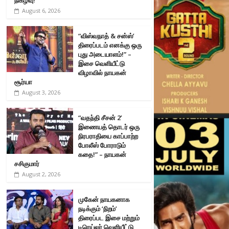
August 6, 2026
“விஸ்வநாத் & சன்ஸ்’
திரைப்படம் எனக்கு ஒரு
புது அடையாளம்!” –
இசை வெளியீட்டு
விழாவில் நாயகன்
சூர்யா
August 3, 2026
“வதந்தி சீசன் 2’
இணையத் தொடர் ஒரு
நிரபராதியை காப்பாற்ற
போலீஸ் போராடும்
கதை!” – நாயகன்
சசிகுமார்
August 2, 2026
முகேன் நாயகனாக
நடிக்கும் ‘நிறம்’
திரைப்பட இசை மற்றும்
டிரெய்லர் வெளியீட்டு