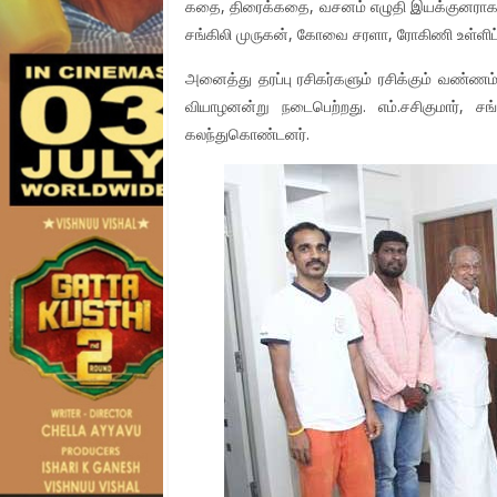
கதை, திரைக்கதை, வசனம் எழுதி இயக்குனராக அற
சங்கிலி முருகன், கோவை சரளா, ரோகிணி உள்ளிட்ட 
அனைத்து தரப்பு ரசிகர்களும் ரசிக்கும் வண்ணம
வியாழனன்று நடைபெற்றது. எம்.சசிகுமார், ச
கலந்துகொண்டனர்.