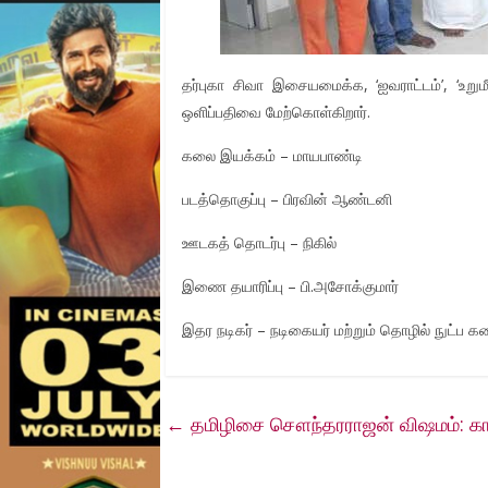
தர்புகா சிவா இசையமைக்க, ‘ஐவராட்டம்’, ‘உறும
ஒளிப்பதிவை மேற்கொள்கிறார்.
கலை இயக்கம் – மாயபாண்டி
படத்தொகுப்பு – பிரவின் ஆண்டனி
ஊடகத் தொடர்பு – நிகில்
இணை தயாரிப்பு – பி.அசோக்குமார்
இதர நடிகர் – நடிகையர் மற்றும் தொழில் நுட்ப க
←
தமிழிசை சௌந்தரராஜன் விஷமம்: காவி