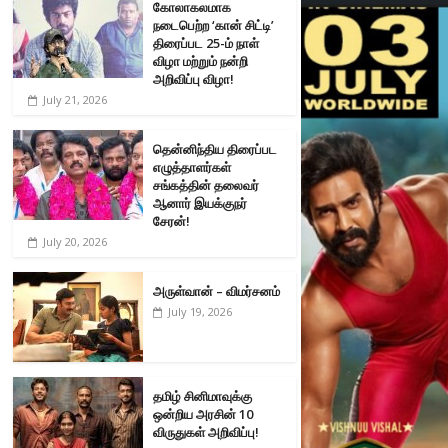
கோலாகலமாக
நடைபெற்ற ‘கான் சிட்டி’
திரைப்பட 25-ம் நாள்
விழா மற்றும் நன்றி
அறிவிப்பு விழா!
July 21, 2026
தென்னிந்திய திரைப்பட
எழுத்தாளர்கள்
சங்கத்தின் தலைவர்
ஆனார் இயக்குநர்
சேரன்!
July 20, 2026
அருள்வான் – விமர்சனம்
July 19, 2026
தமிழ் சினிமாவுக்கு
ஒன்றிய அரசின் 10
விருதுகள் அறிவிப்பு!