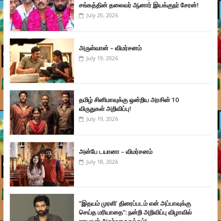
சங்கத்தின் தலைவர் ஆனார் இயக்குநர் சேரன்!
July 20, 2026
அருள்வான் – விமர்சனம்
July 19, 2026
தமிழ் சினிமாவுக்கு ஒன்றிய அரசின் 10
விருதுகள் அறிவிப்பு!
July 19, 2026
அன்பே டயானா – விமர்சனம்
July 18, 2026
”இதயம் முரளி’ திரைப்படம் என் அப்பாவுக்கு
செய்த மரியாதை”: நன்றி அறிவிப்பு விழாவில்