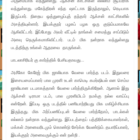
அருமையாக வந்துள்ளது. ஆக்சன் காட்சிகள் எல்லாம் சூப்பராக
வந்துள்ளது. மகேந்திரன் எந்த ஷாட்டாக இருந்தாலும், ரெடியாக
இருப்பார். நிறைய ஒத்துழைப்புத் தந்தார் ஆக்சன் காட்சிகளில்
அசத்தியுள்ளார். இயக்குநர் பழகப் பழக ஒரு குடும்பமாகவே
ஆகிவிட்டார். இப்போது அவர் வீட்டில் நாங்கள் சமைத்து சாப்பிடும்
அளவு நெருக்கமாகிவிட்டார். படம் மிக நன்றாக வந்துள்ளது
படத்திற்கு உங்கள் ஆதரவை தாருங்கள்.
பாடலாசிரியர் கு கார்த்திக் பேசியதாவது…
அமீகோ கேரேஜ் மிக ஜாலியாக வேலை பார்த்த படம். இதுவரை
இசையமைப்பாளர் பால முரளி உடன் காமெடி கமர்ஷியல் என செம்ம
ஜாலியான படமாகத்தான் வேலை பார்த்திருக்கிறேன். ஆனால் இது
ஆக்சன் டிராமா படம், பால முரளியிடம் நமக்கு நல்ல வாய்ப்பு
என்றேன். இப்படி ஒரு படத்தில் பணியாற்றியது மிக மகிழ்ச்சியாக
இருந்தது. மிக அர்ப்பணிப்புடன் வேலை பார்த்தோம், பாடல்கள்
எல்லாம் நன்றாக வந்துள்ளது. இப்படத்தைப் பத்திரிக்கையாளர்கள்,
மக்கள் அனைவரிடமும் கொண்டு சேர்க்க வேண்டும். தயாரிப்பாளர்,
இயக்குநர் அனைவருக்கும் என் நன்றி .