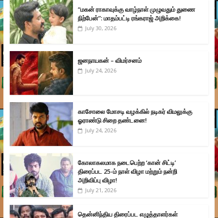
“மகன் ராகாவுக்கு வாழ்நாள் முழுவதும் துணை
நிற்பேன்”: மாதம்பட்டி ரங்கராஜ் அறிக்கை!
July 30, 2026
ஜனநாயகன் – விமர்சனம்
July 24, 2026
காசோலை மோசடி வழக்கில் நடிகர் விமலுக்கு
ஓராண்டு சிறை தண்டனை!
July 24, 2026
கோலாகலமாக நடைபெற்ற ‘கான் சிட்டி’
திரைப்பட 25-ம் நாள் விழா மற்றும் நன்றி
அறிவிப்பு விழா!
July 21, 2026
தென்னிந்திய திரைப்பட எழுத்தாளர்கள்