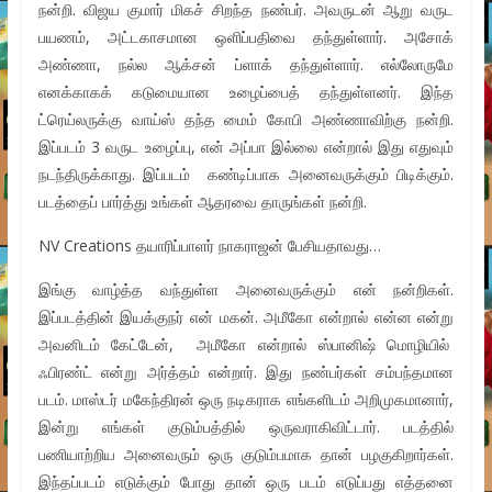
நன்றி. விஜய குமார் மிகச் சிறந்த நண்பர். அவருடன் ஆறு வருட
பயணம், அட்டகாசமான ஒளிப்பதிவை தந்துள்ளார். அசோக்
அண்ணா, நல்ல ஆக்சன் ப்ளாக் தந்துள்ளார். எல்லோருமே
எனக்காகக் கடுமையான உழைப்பைத் தந்துள்ளனர். இந்த
ட்ரெய்லருக்கு வாய்ஸ் தந்த மைம் கோபி அண்ணாவிற்கு நன்றி.
இப்படம் 3 வருட உழைப்பு, என் அப்பா இல்லை என்றால் இது எதுவும்
நடந்திருக்காது. இப்படம் கண்டிப்பாக அனைவருக்கும் பிடிக்கும்.
படத்தைப் பார்த்து உங்கள் ஆதரவை தாருங்கள் நன்றி.
NV Creations தயாரிப்பாளர் நாகராஜன் பேசியதாவது…
இங்கு வாழ்த்த வந்துள்ள அனைவருக்கும் என் நன்றிகள்.
இப்படத்தின் இயக்குநர் என் மகன். அமீகோ என்றால் என்ன என்று
அவனிடம் கேட்டேன், அமீகோ என்றால் ஸ்பானிஷ் மொழியில்
ஃபிரண்ட் என்று அர்த்தம் என்றார். இது நண்பர்கள் சம்பந்தமான
படம். மாஸ்டர் மகேந்திரன் ஒரு நடிகராக எங்களிடம் அறிமுகமானார்,
இன்று எங்கள் குடும்பத்தில் ஒருவராகிவிட்டார். படத்தில்
பணியாற்றிய அனைவரும் ஒரு குடும்பமாக தான் பழகுகிறார்கள்.
இந்தப்படம் எடுக்கும் போது தான் ஒரு படம் எடுப்பது எத்தனை