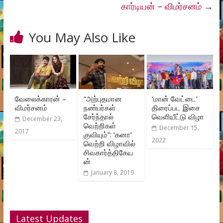
கார்டியன் – விமர்சனம்
→
You May Also Like
வேலைக்காரன் –
“அற்புதமான
‘மான் வேட்டை’
விமர்சனம்
நண்பர்கள்
திரைப்பட இசை
சேர்ந்தால்
வெளியீட்டு விழா
December 23,
வெற்றிகள்
December 15,
2017
குவியும்”: ‘கனா’
2022
வெற்றி விழாவில்
சிவகார்த்திகேய
ன்
January 8, 2019
Latest Updates