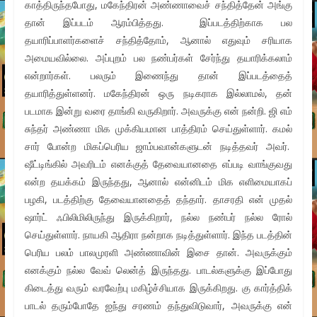
காத்திருந்தபோது, மகேந்திரன் அண்ணாவைச் சந்தித்தேன் அங்கு
தான் இப்படம் ஆரம்பித்தது. இப்படத்திற்காக பல
தயாரிப்பாளர்களைச் சந்தித்தோம், ஆனால் எதுவும் சரியாக
அமையவில்லை. அப்புறம் பல நண்பர்கள் சேர்ந்து தயாரிக்கலாம்
என்றார்கள். பலரும் இணைந்து தான் இப்படத்தைத்
தயாரித்துள்ளனர். மகேந்திரன் ஒரு நடிகராக இல்லாமல், தன்
படமாக இன்று வரை தாங்கி வருகிறார். அவருக்கு என் நன்றி. ஜி எம்
சுந்தர் அண்ணா மிக முக்கியமான பாத்திரம் செய்துள்ளார். கமல்
சார் போன்ற மிகப்பெரிய ஜாம்பவான்களுடன் நடித்தவர் அவர்.
ஷீட்டிங்கில் அவரிடம் எனக்குத் தேவையானதை எப்படி வாங்குவது
என்ற தயக்கம் இருந்தது, ஆனால் என்னிடம் மிக எளிமையாகப்
பழகி, படத்திற்கு தேவையானதைத் தந்தார். தாசரதி என் முதல்
ஷார்ட் ஃபிலிமிலிருந்து இருக்கிறார், நல்ல நண்பர் நல்ல ரோல்
செய்துள்ளார். நாயகி ஆதிரா நன்றாக நடித்துள்ளார். இந்த படத்தின்
பெரிய பலம் பாலமுரளி அண்ணாவின் இசை தான். அவருக்கும்
எனக்கும் நல்ல வேவ் லென்த் இருந்தது. பாடல்களுக்கு இப்போது
கிடைத்து வரும் வரவேற்பு மகிழ்ச்சியாக இருக்கிறது. கு கார்த்திக்
பாடல் தரும்போதே ஐந்து சரணம் தந்துவிடுவார், அவருக்கு என்