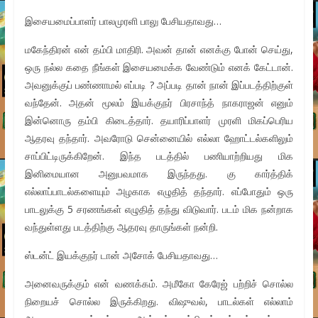
இசையமைப்பாளர் பாலமுரளி பாலு பேசியதாவது…
மகேந்திரன் என் தம்பி மாதிரி. அவன் தான் எனக்கு போன் செய்து,
ஒரு நல்ல கதை நீங்கள் இசையமைக்க வேண்டும் எனக் கேட்டான்.
அவனுக்குப் பண்ணாமல் எப்படி ? அப்படி தான் நான் இப்படத்திற்குள்
வந்தேன். அதன் மூலம் இயக்குநர் பிரசாந்த் நாகராஜன் எனும்
இன்னொரு தம்பி கிடைத்தார். தயாரிப்பாளர் முரளி மிகப்பெரிய
ஆதரவு தந்தார். அவரோடு சென்னையில் எல்லா ஹோட்டல்களிலும்
சாப்பிட்டிருக்கிறேன். இந்த படத்தில் பணியாற்றியது மிக
இனிமையான அனுபவமாக இருந்தது. கு கார்த்திக்
எல்லாப்பாடல்களையும் அழகாக எழுதித் தந்தார். எப்போதும் ஒரு
பாடலுக்கு 5 சரணங்கள் எழுதித் தந்து விடுவார். படம் மிக நன்றாக
வந்துள்ளது படத்திற்கு ஆதரவு தாருங்கள் நன்றி.
ஸ்டன்ட் இயக்குநர் டான் அசோக் பேசியதாவது…
அனைவருக்கும் என் வணக்கம். அமீகோ கேரேஜ் பற்றிச் சொல்ல
நிறையச் சொல்ல இருக்கிறது. விஷுவல், பாடல்கள் எல்லாம்