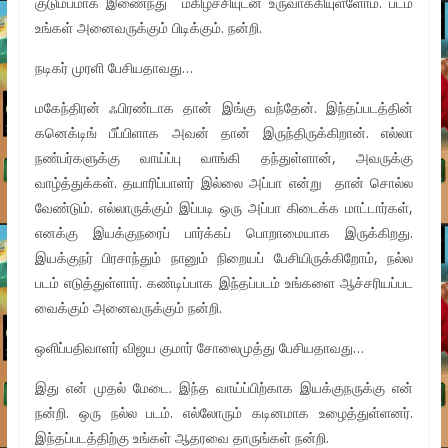
குடும்பமாக இணைந்து மகிழ்ச்சியுடன் உருவாக்கியுள்ளோம். படம்
உங்கள் அனைவருக்கும் பிடிக்கும். நன்றி.
நடிகர் முரளி பேசியதாவது…
மகேந்திரன் ஃபிரண்டாக தான் இங்கு வந்தேன். இந்தப்படத்தின்
கனெக்டிங் பீப்பிளாக அவன் தான் இருந்திருக்கிறான். எல்லா
நண்பர்களுக்கு வாய்ப்பு வாங்கி தந்துள்ளான், அவருக்கு
வாழ்த்துக்கள். தயாரிப்பாளர் இல்லை அப்பா என்று தான் சொல்ல
வேண்டும். எல்லாருக்கும் இப்படி ஒரு அப்பா கிடைக்க மாட்டார்கள்,
எனக்கு இயக்குநரைப் பார்க்கப் பொறாமையாக இருக்கிறது.
இயக்குநர் பிரசாந்தும் நானும் நிறையப் பேசியிருக்கிறோம், நல்ல
படம் எடுத்துள்ளார். கண்டிப்பாக இந்தப்படம் உங்களை ஆச்சரியப்பட
வைக்கும் அனைவருக்கும் நன்றி.
ஒளிப்பதிவாளர் விஜய குமார் சோலைமுத்து பேசியதாவது…
இது என் முதல் மேடை. இந்த வாய்ப்பிற்காக இயக்குநருக்கு என்
நன்றி. ஒரு நல்ல படம். எல்லோரும் கடினமாக உழைத்துள்ளனர்.
இந்தப்படத்திற்கு உங்கள் ஆதரவை தாருங்கள் நன்றி.