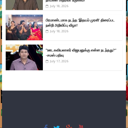
நாயகன் அதர்வா உருக்கம்!
July 18, 2026
பிரமாண்டமாக நடந்த ‘இதயம் முரளி’ திரைப்பட
நன்றி அறிவிப்பு விழா!
July 18, 2026
”ஊடகவியலாளர் விஜயனுக்கு என்ன நடந்தது?”
-சமஸ் பதிவு
July 17, 2026