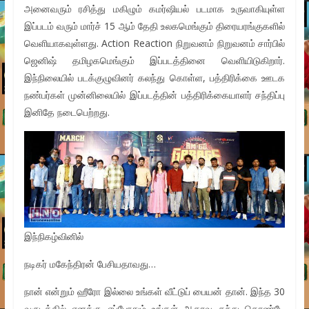
அனைவரும் ரசித்து மகிழும் கமர்ஷியல் படமாக உருவாகியுள்ள
இப்படம் வரும் மார்ச் 15 ஆம் தேதி உலகமெங்கும் திரையரங்குகளில்
வெளியாகவுள்ளது. Action Reaction நிறுவனம் நிறுவனம் சார்பில்
ஜெனிஷ் தமிழகமெங்கும் இப்படத்தினை வெளியிடுகிறார்.
இந்நிலையில் படக்குழுவினர் கலந்து கொள்ள, பத்திரிக்கை ஊடக
நண்பர்கள் முன்னிலையில் இப்படத்தின் பத்திரிக்கையாளர் சந்திப்பு
இனிதே நடைபெற்றது.
இந்நிகழ்வினில்
நடிகர் மகேந்திரன் பேசியதாவது…
நான் என்றும் ஹீரோ இல்லை உங்கள் வீட்டுப் பையன் தான். இந்த 30
வருடத்தில் எனக்கு எப்போதும் உங்கள் ஆதரவு தந்து கொண்டே