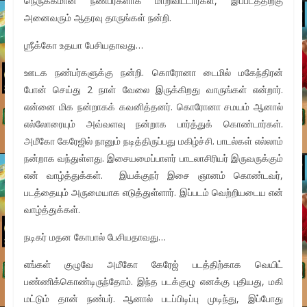
நெருக்கமான நண்பர்களாக மாறிவிட்டார்கள், இப்படத்திற்கு
அனைவரும் ஆதரவு தாருங்கள் நன்றி.
ஶ்ரீக்கோ உதயா பேசியதாவது…
ஊடக நண்பர்களுக்கு நன்றி. கொரோனா டைமில் மகேந்திரன்
போன் செய்து 2 நாள் வேலை இருக்கிறது வாருங்கள் என்றார்.
என்னை மிக நன்றாகக் கவனித்தனர். கொரோனா சமயம் ஆனால்
எல்லோரையும் அவ்வளவு நன்றாக பார்த்துக் கொண்டார்கள்.
அமீகோ கேரேஜில் நானும் நடித்திருப்பது மகிழ்ச்சி. பாடல்கள் எல்லாம்
நன்றாக வந்துள்ளது. இசையமைப்பாளர் பாடலாசிரியர் இருவருக்கும்
என் வாழ்த்துக்கள். இயக்குநர் இசை ஞானம் கொண்டவர்,
படத்தையும் அருமையாக எடுத்துள்ளார். இப்படம் வெற்றியடைய என்
வாழ்த்துக்கள்.
நடிகர் மதன கோபால் பேசியதாவது…
எங்கள் குழுவே அமீகோ கேரேஜ் படத்திற்காக வெயிட்
பண்ணிக்கொண்டிருந்தோம். இந்த படக்குழு எனக்கு புதியது, மகி
மட்டும் தான் நண்பர். ஆனால் படப்பிடிப்பு முடிந்து, இப்போது