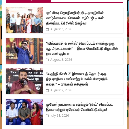
புரட்சிகர தொழிலதிபர் ஜி.டி.நாயுடுவின்
வாழ்க்கையை கொண்டாடும் ‘ஜி.டி.என்’
திரைப்பட ப்ரீ ரிலீஸ் நிகழ்வு!
August 6, 2026
“விஸ்வநாத் & சன்ஸ்’ திரைப்படம் எனக்கு ஒரு
புது அடையாளம்!” – இசை வெளியீட்டு விழாவில்
நாயகன் சூர்யா
August 3, 2026
“வதந்தி சீசன் 2’ இணையத் தொடர் ஒரு
நிரபராதியை காப்பாற்ற போலீஸ் போராடும்
கதை!” – நாயகன் சசிகுமார்
August 2, 2026
முகேன் நாயகனாக நடிக்கும் ‘நிறம்’ திரைப்பட
இசை மற்றும் டிரெய்லர் வெளியீட்டு விழா!
July 31, 2026