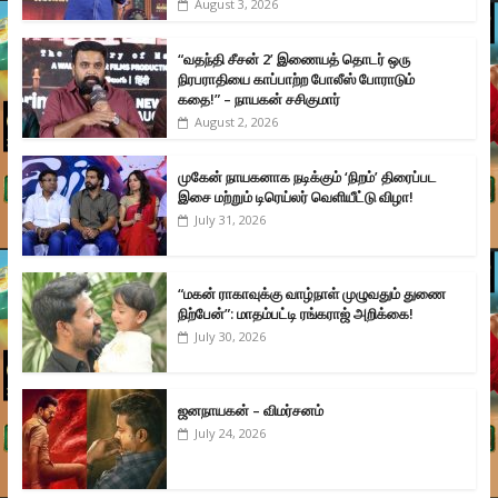
August 3, 2026
“வதந்தி சீசன் 2’ இணையத் தொடர் ஒரு
நிரபராதியை காப்பாற்ற போலீஸ் போராடும்
கதை!” – நாயகன் சசிகுமார்
August 2, 2026
முகேன் நாயகனாக நடிக்கும் ‘நிறம்’ திரைப்பட
இசை மற்றும் டிரெய்லர் வெளியீட்டு விழா!
July 31, 2026
“மகன் ராகாவுக்கு வாழ்நாள் முழுவதும் துணை
நிற்பேன்”: மாதம்பட்டி ரங்கராஜ் அறிக்கை!
July 30, 2026
ஜனநாயகன் – விமர்சனம்
July 24, 2026