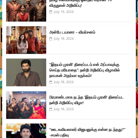
விருதுகள் அறிவிப்பு!
July 19, 2026
அன்பே டயானா – விமர்சனம்
July 18, 2026
”இதயம் முரளி’ திரைப்படம் என் அப்பாவுக்கு
செய்த மரியாதை”: நன்றி அறிவிப்பு விழாவில்
நாயகன் அதர்வா உருக்கம்!
July 18, 2026
பிரமாண்டமாக நடந்த ‘இதயம் முரளி’ திரைப்பட
நன்றி அறிவிப்பு விழா!
July 18, 2026
”ஊடகவியலாளர் விஜயனுக்கு என்ன நடந்தது?”
-சமஸ் பதிவு