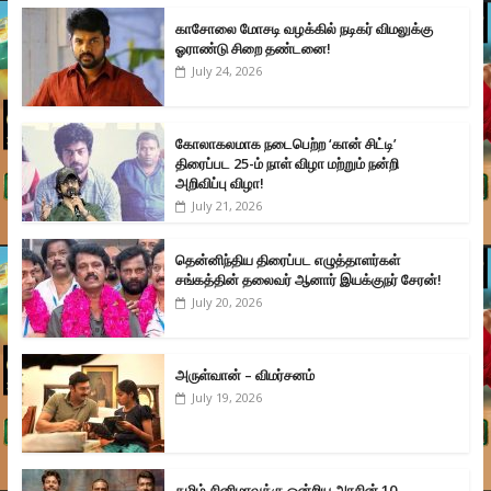
காசோலை மோசடி வழக்கில் நடிகர் விமலுக்கு
ஓராண்டு சிறை தண்டனை!
July 24, 2026
கோலாகலமாக நடைபெற்ற ‘கான் சிட்டி’
திரைப்பட 25-ம் நாள் விழா மற்றும் நன்றி
அறிவிப்பு விழா!
July 21, 2026
தென்னிந்திய திரைப்பட எழுத்தாளர்கள்
சங்கத்தின் தலைவர் ஆனார் இயக்குநர் சேரன்!
July 20, 2026
அருள்வான் – விமர்சனம்
July 19, 2026
தமிழ் சினிமாவுக்கு ஒன்றிய அரசின் 10