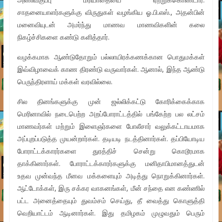
சாதனையாளர்களுக்கு விருதுகள் வழங்கிய ஓ.பி.எஸ்., அதன்பின்
மனைவியுடன் அமர்ந்து மாணவ மாணவிகளின் கலை
நிகழ்ச்சிகளை கண்டு களித்தார்.
வழக்கமாக ஆண்டுதோறும் பல்லாயிரக்கணக்கான பொதுமக்கள்
இவ்விழாவைக் காண திரண்டு வருவார்கள். ஆனால், இந்த ஆண்டு
பெருந்திரளாய் மக்கள் வரவில்லை.
சில தினங்களுக்கு முன் ஜல்லிக்கட்டு கோரிக்கைக்காக
மெரினாவில் நடைபெற்ற அறப்போராட்டத்தில் பங்கேற்ற பல லட்சம்
மாணவர்கள் மற்றும் இளைஞர்களை போலீசார் வலுக்கட்டாயமாக
அப்புறப்படுத்த முயன்றார்கள். தடியடி நடத்தினார்கள். தப்பியோடிய
போராட்டக்காரர்களை துரத்திச் சென்று கொடூரமாக
தாக்கினார்கள். போராட்டக்காரர்களுக்கு மனிதாபிமானத்துடன்
உதவ முன்வந்த மீனவ மக்களையும் அடித்து நொறுக்கினார்கள்.
ஆட்டோக்கள், இரு சக்கர வாகனங்கள், மீன் சந்தை என கண்ணில்
பட்ட அனைத்தையும் துவம்சம் செய்து, தீ வைத்து கொளுத்தி
வெறியாட்டம் ஆடினார்கள். இது தமிழகம் முழுவதும் பெரும்