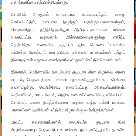
கொந்தளிப்பை ஏற்படுத்தியுள்ளது.
போலீசிஸ் அராஜகம் காரணமாக காயமடைந்தும், கைது
செய்யப்பட்டும், உடைமை இழந்தும் மருத்துவமனைகளிலும்,
சிறைகளிலும், நடுத்தெருவிலும் ஆயிரக்கணக்கான மக்கள்
அவதிப்பட்டு வருவதால், இக்கொடுமைகளுக்கு எதிர்ப்பு
தெரிவிக்கும் வகையில், குடியரசு தின கொண்டாட்டங்களில்
பங்கேற்க வேண்டாம் என தமிழக மக்களை மாணவர்கள் மற்றும்
இளைஞர்கள் சமூக வலைத்தளங்கள் மூலம் கேட்டுக்கொண்டனர்.
இதனால், மெரினாவில் நடைபெற்ற குடியரசு தின விழாவை காண
வராமல், பெருவாரியான மக்கள் புறக்கணித்துவிட்டனர். மெரினா
களையிழந்து, வெறிச்சோடி காணப்பட்டது. அரசியல்வாதிகள்,
அதிகாரிகள், ஊடகங்கள், அதிக எண்ணிக்கையில் குவிக்கப்பட்ட
போலீசார், கலை நிகழ்ச்சிகளை வழங்க வந்த பள்ளி மாணவ
மாணவிகள் ஆகியோர் மட்டுமே விழாவுக்கு வ ந்திருந்தார்கள்..
மாவட்ட தலைநகரங்களில் நடைபெற்ற குடியரசு தின
விழாக்களையும் பெருவாரியான மக்கள் புறக்கணித்து விட்டதாகவே