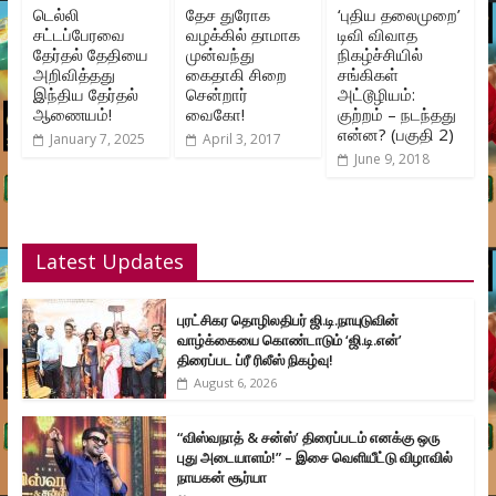
டெல்லி
தேச துரோக
‘புதிய தலைமுறை’
சட்டப்பேரவை
வழக்கில் தாமாக
டிவி விவாத
தேர்தல் தேதியை
முன்வந்து
நிகழ்ச்சியில்
அறிவித்தது
கைதாகி சிறை
சங்கிகள்
இந்திய தேர்தல்
சென்றார்
அட்டூழியம்:
ஆணையம்!
வைகோ!
குற்றம் – நடந்தது
என்ன? (பகுதி 2)
January 7, 2025
April 3, 2017
June 9, 2018
Latest Updates
புரட்சிகர தொழிலதிபர் ஜி.டி.நாயுடுவின்
வாழ்க்கையை கொண்டாடும் ‘ஜி.டி.என்’
திரைப்பட ப்ரீ ரிலீஸ் நிகழ்வு!
August 6, 2026
“விஸ்வநாத் & சன்ஸ்’ திரைப்படம் எனக்கு ஒரு
புது அடையாளம்!” – இசை வெளியீட்டு விழாவில்
நாயகன் சூர்யா