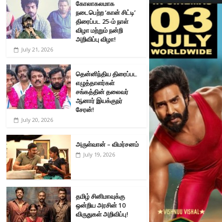
கோலாகலமாக
நடைபெற்ற ‘கான் சிட்டி’
திரைப்பட 25-ம் நாள்
விழா மற்றும் நன்றி
அறிவிப்பு விழா!
July 21, 2026
தென்னிந்திய திரைப்பட
எழுத்தாளர்கள்
சங்கத்தின் தலைவர்
ஆனார் இயக்குநர்
சேரன்!
July 20, 2026
அருள்வான் – விமர்சனம்
July 19, 2026
தமிழ் சினிமாவுக்கு
ஒன்றிய அரசின் 10
விருதுகள் அறிவிப்பு!