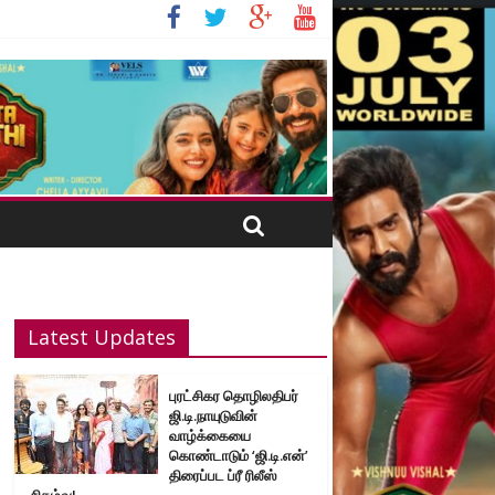
Latest Updates
புரட்சிகர தொழிலதிபர்
ஜி.டி.நாயுடுவின்
வாழ்க்கையை
கொண்டாடும் ‘ஜி.டி.என்’
திரைப்பட ப்ரீ ரிலீஸ்
நிகழ்வு!