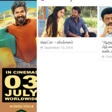
தொட்ரா – விமர்சனம்
”ஆளு
ஆர்.என
September 10, 2018
கண்ட
Oct