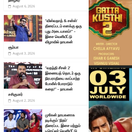
August 6, 2026
“விஸ்வநாத் & சன்ஸ்’
திரைப்படம் எனக்கு ஒரு
புது அடையாளம்!” –
இசை வெளியீட்டு
விழாவில் நாயகன்
சூர்யா
August 3, 2026
“வதந்தி சீசன் 2’
இணையத் தொடர் ஒரு
நிரபராதியை காப்பாற்ற
போலீஸ் போராடும்
கதை!” – நாயகன்
சசிகுமார்
August 2, 2026
முகேன் நாயகனாக
நடிக்கும் ‘நிறம்’
திரைப்பட இசை மற்றும்
டிரெய்லர் வெளியீட்டு