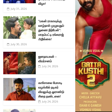
விழா!
July 31, 2026
“மகன் ராகாவுக்கு
வாழ்நாள் முழுவதும்
துணை நிற்பேன்”:
மாதம்பட்டி ரங்கராஜ்
அறிக்கை!
July 30, 2026
ஜனநாயகன் –
விமர்சனம்
July 24, 2026
காசோலை மோசடி
வழக்கில் நடிகர்
விமலுக்கு ஓராண்டு
சிறை தண்டனை!
July 24, 2026