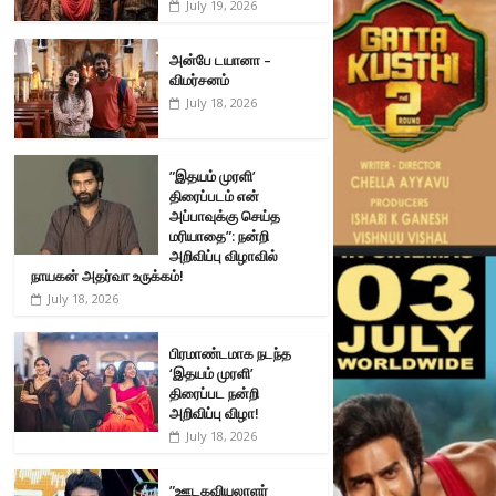
July 19, 2026
அன்பே டயானா –
விமர்சனம்
July 18, 2026
”இதயம் முரளி’
திரைப்படம் என்
அப்பாவுக்கு செய்த
மரியாதை”: நன்றி
அறிவிப்பு விழாவில்
நாயகன் அதர்வா உருக்கம்!
July 18, 2026
பிரமாண்டமாக நடந்த
‘இதயம் முரளி’
திரைப்பட நன்றி
அறிவிப்பு விழா!
July 18, 2026
”ஊடகவியலாளர்