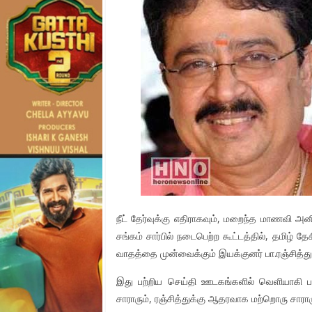
நீட் தேர்வுக்கு எதிராகவும், மறைந்த மாணவி அ
சங்கம் சார்பில் நடைபெற்ற கூட்டத்தில், தமிழ் த
வாதத்தை முன்வைக்கும் இயக்குனர் பா.ரஞ்சித்து
இது பற்றிய செய்தி ஊடகங்களில் வெளியாகி ப
சாராரும், ரஞ்சித்துக்கு ஆதரவாக மற்றொரு சாராரும் 