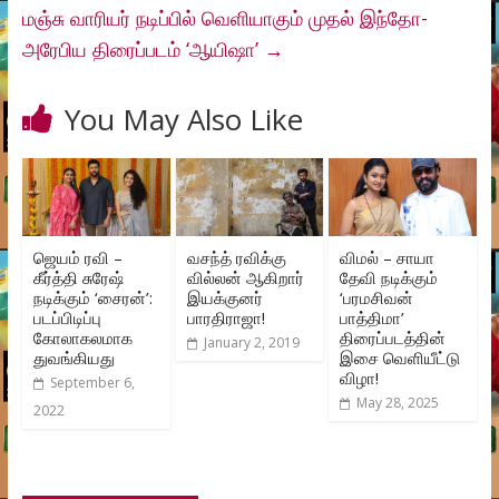
மஞ்சு வாரியர் நடிப்பில் வெளியாகும் முதல் இந்தோ-
அரேபிய திரைப்படம் ‘ஆயிஷா’
→
You May Also Like
ஜெயம் ரவி –
வசந்த் ரவிக்கு
விமல் – சாயா
கீர்த்தி சுரேஷ்
வில்லன் ஆகிறார்
தேவி நடிக்கும்
நடிக்கும் ‘சைரன்’:
இயக்குனர்
‘பரமசிவன்
படப்பிடிப்பு
பாரதிராஜா!
பாத்திமா’
கோலாகலமாக
திரைப்படத்தின்
January 2, 2019
துவங்கியது
இசை வெளியீட்டு
விழா!
September 6,
May 28, 2025
2022