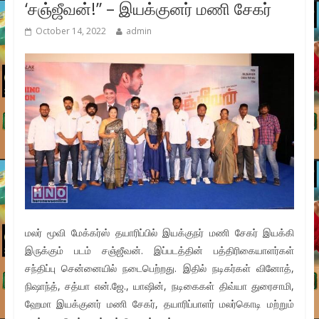
‘சஞ்ஜீவன்!” – இயக்குனர் மணி சேகர்
October 14, 2022
admin
மலர் மூவி மேக்கர்ஸ் தயாரிப்பில் இயக்குநர் மணி சேகர் இயக்கி
இருக்கும் படம் சஞ்ஜீவன். இப்படத்தின் பத்திரிகையாளர்கள்
சந்திப்பு சென்னையில் நடைபெற்றது. இதில் நடிகர்கள் வினோத்,
நிஷாந்த், சத்யா என்.ஜே., யாஷின், நடிகைகள் திவ்யா துரைசாமி,
ஹேமா இயக்குனர் மணி சேகர், தயாரிப்பாளர் மலர்கொடி மற்றும்