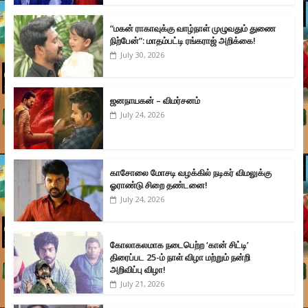
“மகன் ராகாவுக்கு வாழ்நாள் முழுவதும் துணை
நிற்பேன்”: மாதம்பட்டி ரங்கராஜ் அறிக்கை!
July 30, 2026
ஜனநாயகன் – விமர்சனம்
July 24, 2026
காசோலை மோசடி வழக்கில் நடிகர் விமலுக்கு
ஓராண்டு சிறை தண்டனை!
July 24, 2026
கோலாகலமாக நடைபெற்ற ‘கான் சிட்டி’
திரைப்பட 25-ம் நாள் விழா மற்றும் நன்றி
அறிவிப்பு விழா!
July 21, 2026