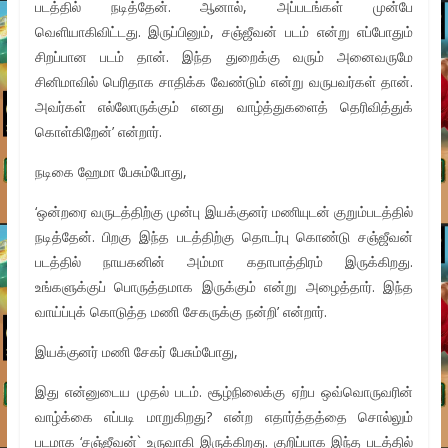
படத்தில் நடித்தேன். ஆனால், அப்படங்கள் முன்பே
வெளியாகிவிட்டது. இருப்பினும், சஞ்ஜீவன் படம் என்று எப்போதும்
சிறப்பான படம் தான். இந்த துறைக்கு வரும் அனைவருமே
சினிமாவில் பெரிதாக சாதிக்க வேண்டும் என்று வருபவர்கள் தான்.
அவர்கள் எல்லோருக்கும் எனது வாழ்த்துகளைத் தெரிவித்துக்
கொள்கிறேன்’ என்றார்.
நடிகை ஹேமா பேசும்போது,
‘ஒன்றரை வருடத்திற்கு முன்பு இயக்குனர் மணியுடன் குறும்படத்தில்
நடித்தேன். பிறகு இந்த படத்திற்கு தொடர்பு கொண்டு சஞ்ஜீவன்
படத்தில் நாயகனின் அம்மா கதாபாத்திரம் இருக்கிறது.
உங்களுக்குப் பொருத்தமாக இருக்கும் என்று அழைத்தார். இந்த
வாய்ப்புக் கொடுத்த மணி சேகருக்கு நன்றி’ என்றார்.
இயக்குனர் மணி சேகர் பேசும்போது,
இது என்னுடைய முதல் படம். சூழ்நிலைக்கு ஏற்ப ஒவ்வொருவரின்
வாழ்க்கை எப்படி மாறுகிறது? என்ற எதார்த்தத்தை சொல்லும்
படமாக ‘சஞ்ஜீவன்` உருவாகி இருக்கிறது. குறிப்பாக இந்த படத்தில்