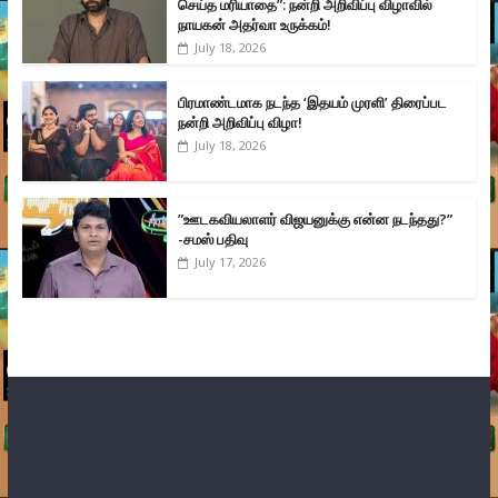
செய்த மரியாதை”: நன்றி அறிவிப்பு விழாவில்
நாயகன் அதர்வா உருக்கம்!
July 18, 2026
பிரமாண்டமாக நடந்த ‘இதயம் முரளி’ திரைப்பட
நன்றி அறிவிப்பு விழா!
July 18, 2026
”ஊடகவியலாளர் விஜயனுக்கு என்ன நடந்தது?”
-சமஸ் பதிவு
July 17, 2026