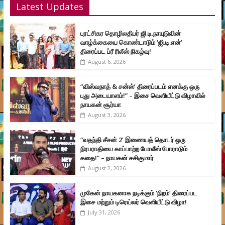
Latest Updates
புரட்சிகர தொழிலதிபர் ஜி.டி.நாயுடுவின்
வாழ்க்கையை கொண்டாடும் ‘ஜி.டி.என்’
திரைப்பட ப்ரீ ரிலீஸ் நிகழ்வு!
August 6, 2026
“விஸ்வநாத் & சன்ஸ்’ திரைப்படம் எனக்கு ஒரு
புது அடையாளம்!” – இசை வெளியீட்டு விழாவில்
நாயகன் சூர்யா
August 3, 2026
“வதந்தி சீசன் 2’ இணையத் தொடர் ஒரு
நிரபராதியை காப்பாற்ற போலீஸ் போராடும்
கதை!” – நாயகன் சசிகுமார்
August 2, 2026
முகேன் நாயகனாக நடிக்கும் ‘நிறம்’ திரைப்பட
இசை மற்றும் டிரெய்லர் வெளியீட்டு விழா!
July 31, 2026