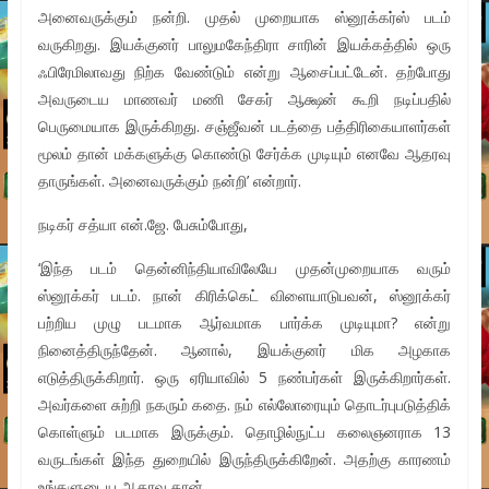
அனைவருக்கும் நன்றி. முதல் முறையாக ஸ்னூக்கர்ஸ் படம்
வருகிறது. இயக்குனர் பாலுமகேந்திரா சாரின் இயக்கத்தில் ஒரு
ஃபிரேமிலாவது நிற்க வேண்டும் என்று ஆசைப்பட்டேன். தற்போது
அவருடைய மாணவர் மணி சேகர் ஆக்ஷன் கூறி நடிப்பதில்
பெருமையாக இருக்கிறது. சஞ்ஜீவன் படத்தை பத்திரிகையாளர்கள்
மூலம் தான் மக்களுக்கு கொண்டு சேர்க்க முடியும் எனவே ஆதரவு
தாருங்கள். அனைவருக்கும் நன்றி’ என்றார்.
நடிகர் சத்யா என்.ஜே. பேசும்போது,
‘இந்த படம் தென்னிந்தியாவிலேயே முதன்முறையாக வரும்
ஸ்னூக்கர் படம். நான் கிரிக்கெட் விளையாடுபவன், ஸ்னூக்கர்
பற்றிய முழு படமாக ஆர்வமாக பார்க்க முடியுமா? என்று
நினைத்திருந்தேன். ஆனால், இயக்குனர் மிக அழகாக
எடுத்திருக்கிறார். ஒரு ஏரியாவில் 5 நண்பர்கள் இருக்கிறார்கள்.
அவர்களை சுற்றி நகரும் கதை. நம் எல்லோரையும் தொடர்புபடுத்திக்
கொள்ளும் படமாக இருக்கும். தொழில்நுட்ப கலைஞனராக 13
வருடங்கள் இந்த துறையில் இருந்திருக்கிறேன். அதற்கு காரணம்
உங்களுடைய ஆதரவு தான்.