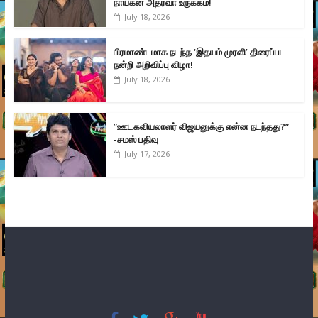
நாயகன் அதர்வா உருக்கம்!
July 18, 2026
பிரமாண்டமாக நடந்த ‘இதயம் முரளி’ திரைப்பட
நன்றி அறிவிப்பு விழா!
July 18, 2026
”ஊடகவியலாளர் விஜயனுக்கு என்ன நடந்தது?”
-சமஸ் பதிவு
July 17, 2026