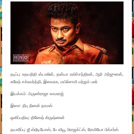
நடிப்பு: உதயநிதி ஸ்டாலின், தன்யா ரவிச்சந்திரன், ஆரி அர்ஜுனன்,
சுரேஷ் சக்ரவர்த்தி, இளவரசு, மயில்சாமி மற்றும் பலர்
இயக்கம்: அருண்ராஜா காமராஜ்
இசை: திபு நினன் தாமஸ்
ஒளிப்பதிவு: தினேஷ் கிருஷ்ணன்
தயாரிப்பு: ஜீ ஸ்டூடியோஸ், பே வியூ பிராஜக்ட்ஸ், ரோமியோ பிக்சர்ஸ்