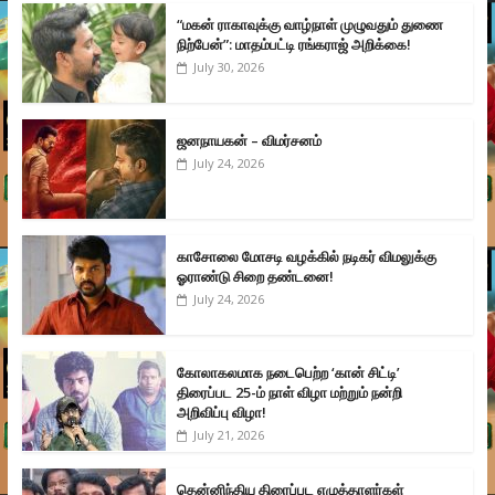
“மகன் ராகாவுக்கு வாழ்நாள் முழுவதும் துணை
நிற்பேன்”: மாதம்பட்டி ரங்கராஜ் அறிக்கை!
July 30, 2026
ஜனநாயகன் – விமர்சனம்
July 24, 2026
காசோலை மோசடி வழக்கில் நடிகர் விமலுக்கு
ஓராண்டு சிறை தண்டனை!
July 24, 2026
கோலாகலமாக நடைபெற்ற ‘கான் சிட்டி’
திரைப்பட 25-ம் நாள் விழா மற்றும் நன்றி
அறிவிப்பு விழா!
July 21, 2026
தென்னிந்திய திரைப்பட எழுத்தாளர்கள்