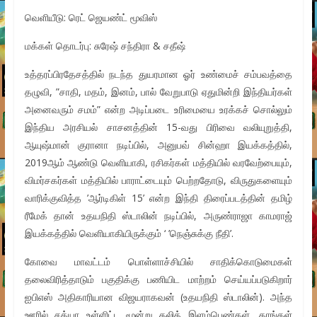
வெளியீடு: ரெட் ஜெயண்ட் மூவிஸ்
மக்கள் தொடர்பு: சுரேஷ் சந்திரா & சதீஷ்
உத்தரப்பிரதேசத்தில் நடந்த துயரமான ஓர் உண்மைச் சம்பவத்தை
தழுவி, ”சாதி, மதம், இனம், பால் வேறுபாடு ஏதுமின்றி இந்தியர்கள்
அனைவரும் சமம்” என்ற அடிப்படை உரிமையை உரக்கச் சொல்லும்
இந்திய அரசியல் சாசனத்தின் 15-வது பிரிவை வலியுறுத்தி,
ஆயுஷ்மான் குரானா நடிப்பில், அனுபவ் சின்ஹா இயக்கத்தில்,
2019ஆம் ஆண்டு வெளியாகி, ரசிகர்கள் மத்தியில் வரவேற்பையும்,
விமர்சகர்கள் மத்தியில் பாராட்டையும் பெற்றதோடு, விருதுகளையும்
வாரிக்குவித்த ’ஆர்டிகிள் 15’ என்ற இந்தி திரைப்படத்தின் தமிழ்
ரீமேக் தான் உதயநிதி ஸ்டாலின் நடிப்பில், அருண்ராஜா காமராஜ்
இயக்கத்தில் வெளியாகியிருக்கும் ‘ ’நெஞ்சுக்கு நீதி’.
கோவை மாவட்டம் பொள்ளாச்சியில் சாதிக்கொடுமைகள்
தலைவிரித்தாடும் பகுதிக்கு பணியிட மாற்றம் செய்யப்படுகிறார்
ஐபிஎஸ் அதிகாரியான விஜயராகவன் (உதயநிதி ஸ்டாலின்). அந்த
ஊரில் சத்யா உள்ளிட்ட மூன்று தலித் இளம்பெண்கள், தாங்கள்