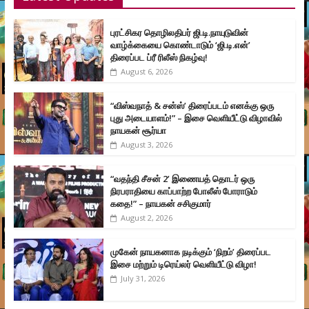
புரட்சிகர தொழிலதிபர் ஜி.டி.நாயுடுவின்
வாழ்க்கையை கொண்டாடும் ‘ஜி.டி.என்’
திரைப்பட ப்ரீ ரிலீஸ் நிகழ்வு!
August 6, 2026
“விஸ்வநாத் & சன்ஸ்’ திரைப்படம் எனக்கு ஒரு
புது அடையாளம்!” – இசை வெளியீட்டு விழாவில்
நாயகன் சூர்யா
August 3, 2026
“வதந்தி சீசன் 2’ இணையத் தொடர் ஒரு
நிரபராதியை காப்பாற்ற போலீஸ் போராடும்
கதை!” – நாயகன் சசிகுமார்
August 2, 2026
முகேன் நாயகனாக நடிக்கும் ‘நிறம்’ திரைப்பட
இசை மற்றும் டிரெய்லர் வெளியீட்டு விழா!
July 31, 2026