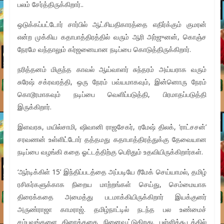
பலம் சேர்த்திருக்கிறார்..
ஒடுக்கப்பட்டோர் சார்பில் ஆட்சியதிகாரத்தை எதிர்க்கும் குமரன்
என்ற முக்கிய கதாபாத்திரத்தில் வரும் ஆரி அர்ஜுனன், கொஞ்ச
நேரமே வந்தாலும் கர்ஜனையான நடிப்பை கொடுத்திருக்கிறார்.
நரித்தனம் மிகுந்த காவல் ஆய்வாளர் சுந்தரம் அய்யராக வரும்
சுரேஷ் சக்ரவரத்தி, ஒரு நேரம் பவ்யமாகவும், இன்னொரு நேரம்
கொடூரமாகவும் நடிப்பை வெளிப்படுத்தி, பிரமாதப்படுத்தி
இருக்கிறார்.
இளவரசு, மயில்சாமி, ஷிவானி ராஜசேகர், ரமேஷ் திலக், ’ராட்சசன்’
சரவணன் உள்ளிட்டோர் தத்தமது கதாபாத்திரத்துக்கு தேவையான
நடிப்பை வழங்கி கதை ஓட்டத்திற்கு பெரிதும் உதவியிருக்கிறார்கள்.
‘ஆர்டிக்கிள் 15’ இந்திப்படத்தை அப்படியே ரீமேக் செய்யாமல், தமிழ்
ரசிகர்களுக்காக நிறைய மாற்றங்கள் செய்து, செம்மையாக
திரைக்கதை அமைத்து படமாக்கியிருக்கிறார் இயக்குனர்
அருண்ராஜா காமராஜ். தமிழ்நாட்டில் நடந்த பல உண்மைச்
சம்பவங்களை திரைக்கதை நினைவூட்டுகிறது. பள்ளிக்கூடத்தில்