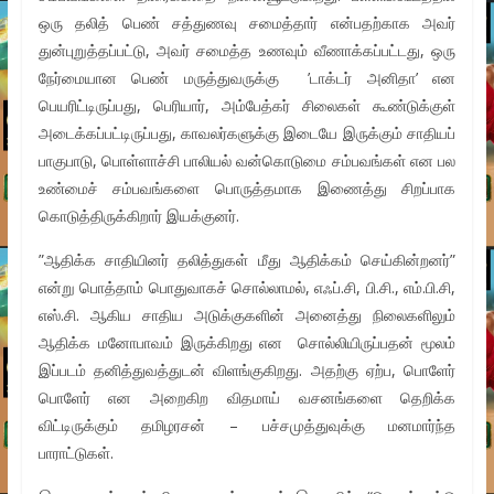
ஒரு தலித் பெண் சத்துணவு சமைத்தார் என்பதற்காக அவர்
துன்புறுத்தப்பட்டு, அவர் சமைத்த உணவும் வீணாக்கப்பட்டது, ஒரு
நேர்மையான பெண் மருத்துவருக்கு ’டாக்டர் அனிதா’ என
பெயரிட்டிருப்பது, பெரியார், அம்பேத்கர் சிலைகள் கூண்டுக்குள்
அடைக்கப்பட்டிருப்பது, காவலர்களுக்கு இடையே இருக்கும் சாதியப்
பாகுபாடு, பொள்ளாச்சி பாலியல் வன்கொடுமை சம்பவங்கள் என பல
உண்மைச் சம்பவங்களை பொருத்தமாக இணைத்து சிறப்பாக
கொடுத்திருக்கிறார் இயக்குனர்.
”ஆதிக்க சாதியினர் தலித்துகள் மீது ஆதிக்கம் செய்கின்றனர்”
என்று பொத்தாம் பொதுவாகச் சொல்லாமல், எஃப்.சி, பி.சி., எம்.பி.சி,
எஸ்.சி. ஆகிய சாதிய அடுக்குகளின் அனைத்து நிலைகளிலும்
ஆதிக்க மனோபாவம் இருக்கிறது என சொல்லியிருப்பதன் மூலம்
இப்படம் தனித்துவத்துடன் விளங்குகிறது. அதற்கு ஏற்ப, பொளேர்
பொளேர் என அறைகிற விதமாய் வசனங்களை தெறிக்க
விட்டிருக்கும் தமிழரசன் – பச்சமுத்துவுக்கு மனமார்ந்த
பாராட்டுகள்.