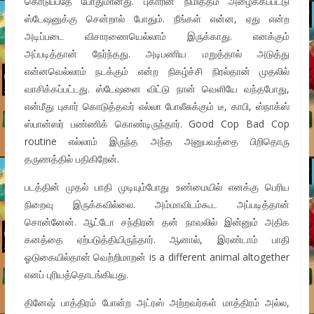
கொடுப்பதே போதுமானது. புகாரின் நிமித்தம் அழைக்கப்பட்டு
ஸ்டேஷனுக்கு சென்றால் போதும். நீங்கள் என்ன, ஏது என்ற
அடிப்படை விசாரணையெல்லாம் இருக்காது. எனக்கும்
அப்படித்தான் நேர்ந்தது. அடிபணிய மறுத்தால் அடுத்து
என்னவெல்லாம் நடக்கும் என்ற நிகழ்ச்சி நிரல்தான் முதலில்
வாசிக்கப்பட்டது. ஸ்டேஷனை விட்டு நான் வெளியே வந்தபோது,
என்மீது புகார் கொடுத்தவர் எல்லா போலீசுக்கும் டீ, காபி, ஸ்நாக்ஸ்
ஸ்பான்ஸர் பண்ணிக் கொண்டிருந்தார். Good Cop Bad Cop
routine எல்லாம் இருந்த அந்த அனுபவத்தை பிறிதொரு
தருணத்தில் பதிகிறேன்.
படத்தின் முதல் பாதி முடியும்போது உண்மையில் எனக்கு பெரிய
நிறைவு இருக்கவில்லை. அம்மாவிடம்கூட அப்படித்தான்
சொன்னேன். ஆட்டோ சந்திரன் தன் நாவலில் இன்னும் அதிக
கனத்தை ஏற்படுத்தியிருந்தார். ஆனால், இரண்டாம் பாதி
ஓடுகையில்தான் வெற்றிமாறன் is a different animal altogether
எனப் புரியத்தொடங்கியது.
தினேஷ் பாத்திரம் போன்ற அட்ரஸ் அற்றவர்கள் மாத்திரம் அல்ல,