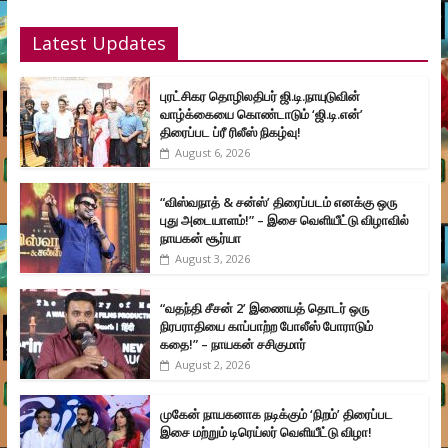
Latest Updates
புரட்சிகர தொழிலதிபர் ஜி.டி.நாயுடுவின்
வாழ்க்கையை கொண்டாடும் ‘ஜி.டி.என்’
திரைப்பட ப்ரீ ரிலீஸ் நிகழ்வு!
August 6, 2026
“விஸ்வநாத் & சன்ஸ்’ திரைப்படம் எனக்கு ஒரு
புது அடையாளம்!” – இசை வெளியீட்டு விழாவில்
நாயகன் சூர்யா
August 3, 2026
“வதந்தி சீசன் 2’ இணையத் தொடர் ஒரு
நிரபராதியை காப்பாற்ற போலீஸ் போராடும்
கதை!” – நாயகன் சசிகுமார்
August 2, 2026
முகேன் நாயகனாக நடிக்கும் ‘நிறம்’ திரைப்பட
இசை மற்றும் டிரெய்லர் வெளியீட்டு விழா!