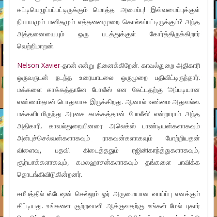
கட்டியெழுப்பப்பட்டிருக்கும் மொத்த அமைப்பு! இவ்வமைப்புக்குள்
நியாயமும் மனிதமும் எத்தனைமுறை கொல்லப்பட்டிருக்கும்? அந்த
அத்தனையையும் ஒரு படத்துக்குள் கோர்த்திருக்கிறார்
வெற்றிமாறன்.
Nelson Xavier
-தான் என்று நினைக்கிறேன். காவல்துறை அதிகாரி
ஒருவருடன் நடந்த உரையாடலை ஒருமுறை பதிவிட்டிருந்தார்.
மக்களை காக்கத்தானே போலீஸ் என கேட்டதற்கு ‘அப்படியான
எண்ணம்தான் பொதுவாக இருக்கிறது. ஆனால் உண்மை அதுவல்ல.
மக்களிடமிருந்து அரசை காக்கத்தான் போலீஸ்’ என்றாராம் அந்த
அதிகாரி. காவல்துறையினரை அலெக்ஸ் பாண்டியன்களாகவும்
அன்புச்செல்வன்களாகவும் ராகவன்களாகவும் போற்றியதன்
விளைவு, பதவி கிடைத்ததும் ரஜினிகாந்த்துகளாகவும்,
சூர்யாக்களாகவும், கமலஹாசன்களாகவும் தங்களை பாவிக்க
தொடங்கிவிடுகின்றனர்.
சமீபத்தில் ஸ்டேஷன் செல்லும் ஓர் அருமையான வாய்ப்பு எனக்கும்
கிட்டியது. உங்களை குற்றவாளி ஆக்குவதற்கு உங்கள் மேல் புகார்