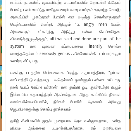
லாக்கப் நாவலின், முகவரியற்ற சாமானியனில் தொடங்கி கிஷோர்
போன்ற பலம் வாய்ந்த மனிதனையும் காவு வாங்கும் உருவற்ற கொடூர
அமைப்பின் முகம்தான் போலீஸ் என அடித்து சொன்னதுதான்
வெற்றிமாறனின் வெற்றி. அதிலும் 12 angry men போல்,
அனைவரும் உட்கார்ந்து அடுத்து என்ன செய்வதென
விவாதித்துமுடித்ததும், all that said and done are part of the
system என ஷரவண சுப்பையாவை literally சொல்ல
வைத்ததெல்லாம் seriously genius . கீஸ்லோவ்ஸ்கி படம் பார்க்கும்
உணர்வு கிட்டியது.
எனக்கு படத்தில் பெர்சனலாக பிடித்த கதாபாத்திரம், “நம்மள
காப்பாத்திட்டு வந்தவரு… அதெல்லாம் ஒண்ணும் பண்ண மாட்டாரு.
நான் போய் கேட்டு வர்றேன்” என துள்ளி ஓடி குண்டேந்தி விழும்
இஸ்லாமிய கதாபாத்திரம் அஃப்சல்தான். அந்த காட்சியில் நீங்கள்
கலங்கவில்லையெனில், நீங்கள் போலீஸ் ஆகலாம். அல்லது
ஜெயமோகனுக்கு சொம்பு தூக்கலாம்.
தமிழ் சினிமாவில் முதல் முறையாக அரச வன்முறையை, மனித
உரிமை மீறல்களை படமாக்கியதற்காக, நம் அரசியலை