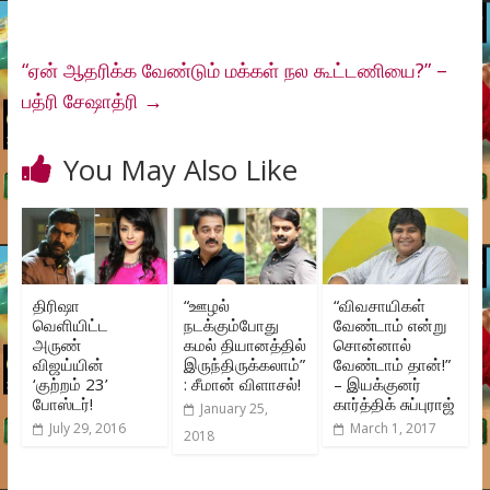
“ஏன் ஆதரிக்க வேண்டும் மக்கள் நல கூட்டணியை?” –
பத்ரி சேஷாத்ரி
→
You May Also Like
திரிஷா
“ஊழல்
“விவசாயிகள்
வெளியிட்ட
நடக்கும்போது
வேண்டாம் என்று
அருண்
கமல் தியானத்தில்
சொன்னால்
விஜய்யின்
இருந்திருக்கலாம்”
வேண்டாம் தான்!”
‘குற்றம் 23’
: சீமான் விளாசல்!
– இயக்குனர்
போஸ்டர்!
கார்த்திக் சுப்புராஜ்
January 25,
July 29, 2016
March 1, 2017
2018