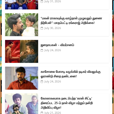
July 31, 2026
“மகன் ராகாவுக்கு வாழ்நாள் முழுவதும் துணை
நிற்பேன்”: மாதம்பட்டி ரங்கராஜ் அறிக்கை!
July 30, 2026
ஜனநாயகன் – விமர்சனம்
July 24, 2026
காசோலை மோசடி வழக்கில் நடிகர் விமலுக்கு
ஓராண்டு சிறை தண்டனை!
July 24, 2026
கோலாகலமாக நடைபெற்ற ‘கான் சிட்டி’
திரைப்பட 25-ம் நாள் விழா மற்றும் நன்றி
அறிவிப்பு விழா!
July 21, 2026