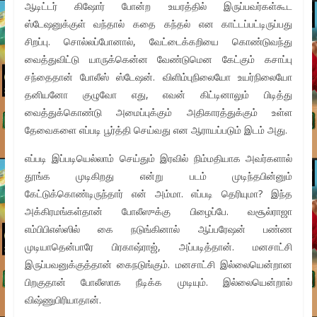
ஆடிட்டர் கிஷோர் போன்ற உயரத்தில் இருப்பவர்கள்கூட
ஸ்டேஷனுக்குள் வந்தால் கதை கந்தல் என காட்டப்பட்டிருப்பது
சிறப்பு. சொல்லப்போனால், வேட்டைக்கறியை கொண்டுவந்து
வைத்துவிட்டு யாருக்கென்ன வேண்டுமென கேட்கும் கசாப்பு
சந்தைதான் போலீஸ் ஸ்டேஷன். விளிம்புநிலையோ உயர்நிலையோ
தனியனோ குழுவோ எது, எவன் கிட்டினாலும் பிடித்து
வைத்துக்கொண்டு அமைப்புக்கும் அதிகாரத்துக்கும் உள்ள
தேவைகளை எப்படி பூர்த்தி செய்வது என ஆராயப்படும் இடம் அது.
எப்படி இப்படியெல்லாம் செய்தும் இரவில் நிம்மதியாக அவர்களால்
தூங்க முடிகிறது என்று படம் முடிந்தபின்னும்
கேட்டுக்கொண்டிருந்தார் என் அம்மா. எப்படி தெரியுமா? இந்த
அக்கிரமங்கள்தான் போலீஸுக்கு பிழைப்பே. வசூல்ராஜா
எம்பிபிஎஸ்ஸில் கை நடுங்கினால் ஆப்பரேஷன் பண்ண
முடியாதென்பாரே பிரகாஷ்ராஜ், அப்படித்தான். மனசாட்சி
இருப்பவனுக்குத்தான் கைநடுங்கும். மனசாட்சி இல்லையென்றான
பிறகுதான் போலீஸாக நீடிக்க முடியும். இல்லையென்றால்
விஷ்ணுபிரியாதான்.