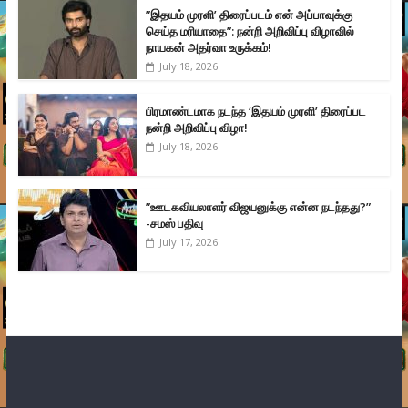
”இதயம் முரளி’ திரைப்படம் என் அப்பாவுக்கு
செய்த மரியாதை”: நன்றி அறிவிப்பு விழாவில்
நாயகன் அதர்வா உருக்கம்!
July 18, 2026
பிரமாண்டமாக நடந்த ‘இதயம் முரளி’ திரைப்பட
நன்றி அறிவிப்பு விழா!
July 18, 2026
”ஊடகவியலாளர் விஜயனுக்கு என்ன நடந்தது?”
-சமஸ் பதிவு
July 17, 2026