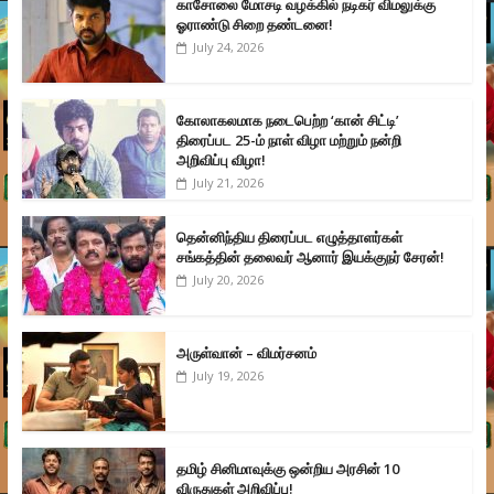
காசோலை மோசடி வழக்கில் நடிகர் விமலுக்கு
ஓராண்டு சிறை தண்டனை!
July 24, 2026
கோலாகலமாக நடைபெற்ற ‘கான் சிட்டி’
திரைப்பட 25-ம் நாள் விழா மற்றும் நன்றி
அறிவிப்பு விழா!
July 21, 2026
தென்னிந்திய திரைப்பட எழுத்தாளர்கள்
சங்கத்தின் தலைவர் ஆனார் இயக்குநர் சேரன்!
July 20, 2026
அருள்வான் – விமர்சனம்
July 19, 2026
தமிழ் சினிமாவுக்கு ஒன்றிய அரசின் 10
விருதுகள் அறிவிப்பு!