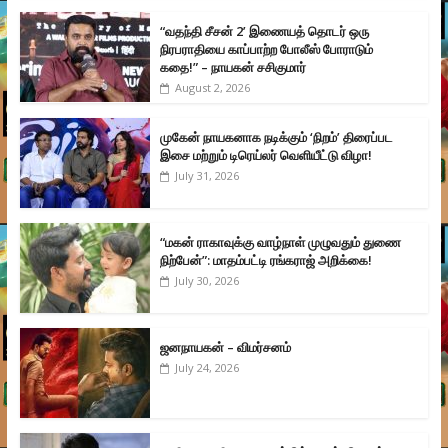
“வதந்தி சீசன் 2’ இணையத் தொடர் ஒரு
நிரபராதியை காப்பாற்ற போலீஸ் போராடும்
கதை!” – நாயகன் சசிகுமார்
August 2, 2026
முகேன் நாயகனாக நடிக்கும் ‘நிறம்’ திரைப்பட
இசை மற்றும் டிரெய்லர் வெளியீட்டு விழா!
July 31, 2026
“மகன் ராகாவுக்கு வாழ்நாள் முழுவதும் துணை
நிற்பேன்”: மாதம்பட்டி ரங்கராஜ் அறிக்கை!
July 30, 2026
ஜனநாயகன் – விமர்சனம்
July 24, 2026