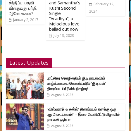
சந்திப்பு: பதவி
and Samantha’s
February 12,
விலகுவது பற்றி
Kushi Second
2024
ஆலோசனை?
Single
“Aradhya”, a
January 2, 2017
Melodious love
ballad out now
July 13, 2023
Latest Updates
புரட்சிகர தொழிலதிபர் ஜி.டி.நாயுடுவின்
வாழ்க்கையை கொண்டாடும் ‘ஜி.டி.என்’
திரைப்பட ப்ரீ ரிலீஸ் நிகழ்வு!
August 6, 2026
“விஸ்வநாத் & சன்ஸ்’ திரைப்படம் எனக்கு ஒரு
புது அடையாளம்!” – இசை வெளியீட்டு விழாவில்
நாயகன் சூர்யா
August 3, 2026