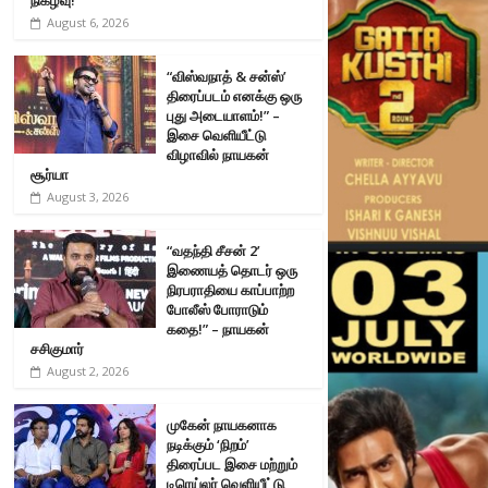
August 6, 2026
“விஸ்வநாத் & சன்ஸ்’
திரைப்படம் எனக்கு ஒரு
புது அடையாளம்!” –
இசை வெளியீட்டு
விழாவில் நாயகன்
சூர்யா
August 3, 2026
“வதந்தி சீசன் 2’
இணையத் தொடர் ஒரு
நிரபராதியை காப்பாற்ற
போலீஸ் போராடும்
கதை!” – நாயகன்
சசிகுமார்
August 2, 2026
முகேன் நாயகனாக
நடிக்கும் ‘நிறம்’
திரைப்பட இசை மற்றும்
டிரெய்லர் வெளியீட்டு