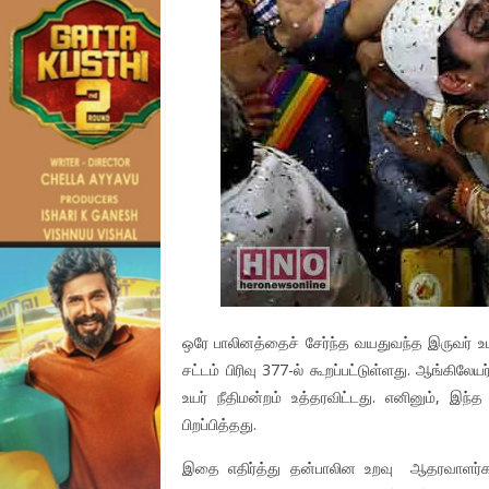
ஒரே பாலினத்தைச் சேர்ந்த வயதுவந்த இருவர் உட
சட்டம் பிரிவு 377-ல் கூறப்பட்டுள்ளது. ஆங்கிலேய
உயர் நீதிமன்றம் உத்தரவிட்டது. எனினும், இ
பிறப்பித்தது.
இதை எதிர்த்து தன்பாலின உறவு ஆதரவாளர்கள