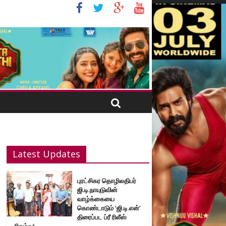
Latest Updates
புரட்சிகர தொழிலதிபர்
ஜி.டி.நாயுடுவின்
வாழ்க்கையை
கொண்டாடும் ‘ஜி.டி.என்’
திரைப்பட ப்ரீ ரிலீஸ்
நிகழ்வு!