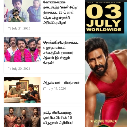
கோலாகலமாக
நடைபெற்ற ‘கான் சிட்டி’
திரைப்பட 25-ம் நாள்
விழா மற்றும் நன்றி
அறிவிப்பு விழா!
July 21, 2026
தென்னிந்திய திரைப்பட
எழுத்தாளர்கள்
சங்கத்தின் தலைவர்
ஆனார் இயக்குநர்
சேரன்!
July 20, 2026
அருள்வான் – விமர்சனம்
July 19, 2026
தமிழ் சினிமாவுக்கு
ஒன்றிய அரசின் 10
விருதுகள் அறிவிப்பு!