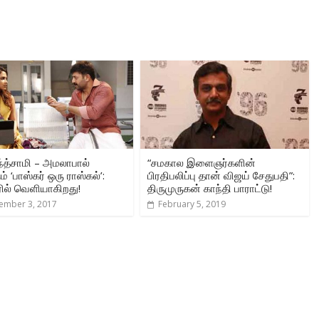
்த்சாமி – அமலாபால்
“சமகால இளைஞர்களின்
ும் ‘பாஸ்கர் ஒரு ராஸ்கல்’:
பிரதிபலிப்பு தான் விஜய் சேதுபதி”:
பரில் வெளியாகிறது!
திருமுருகன் காந்தி பாராட்டு!
ember 3, 2017
February 5, 2019