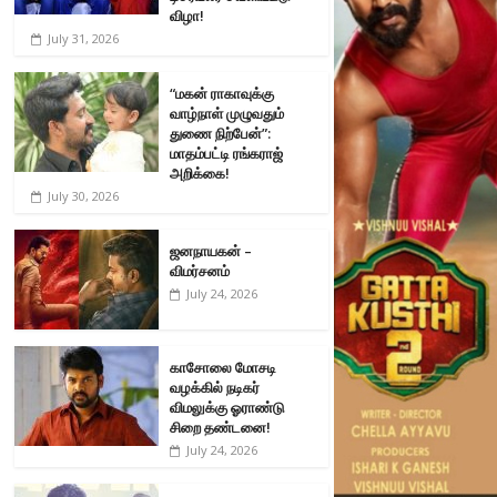
விழா!
July 31, 2026
“மகன் ராகாவுக்கு
வாழ்நாள் முழுவதும்
துணை நிற்பேன்”:
மாதம்பட்டி ரங்கராஜ்
அறிக்கை!
July 30, 2026
ஜனநாயகன் –
விமர்சனம்
July 24, 2026
காசோலை மோசடி
வழக்கில் நடிகர்
விமலுக்கு ஓராண்டு
சிறை தண்டனை!
July 24, 2026