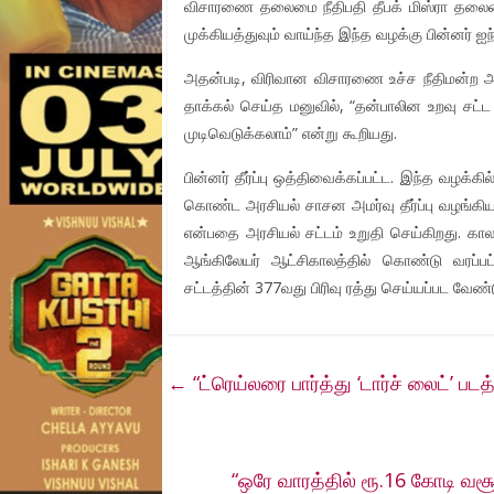
விசாரணை தலைமை நீதிபதி தீபக் மிஸ்ரா தலைம
முக்கியத்துவும் வாய்ந்த இந்த வழக்கு பின்னர் ஐ
அதன்படி, விரிவான விசாரணை உச்ச நீதிமன்ற அர
தாக்கல் செய்த மனுவில், “தன்பாலின உறவு சட
முடிவெடுக்கலாம்” என்று கூறியது.
பின்னர் தீர்ப்பு ஒத்திவைக்கப்பட்ட. இந்த வழக்
கொண்ட அரசியல் சாசன அமர்வு தீர்ப்பு வழங்கியத
என்பதை அரசியல் சட்டம் உறுதி செய்கிறது. கால 
ஆங்கிலேயர் ஆட்சிகாலத்தில் கொண்டு வரப்ப
சட்டத்தின் 377வது பிரிவு ரத்து செய்யப்பட வேண
←
“ட்ரெய்லரை பார்த்து ‘டார்ச் லைட்’
“ஒரே வாரத்தில் ரூ.16 கோடி வச