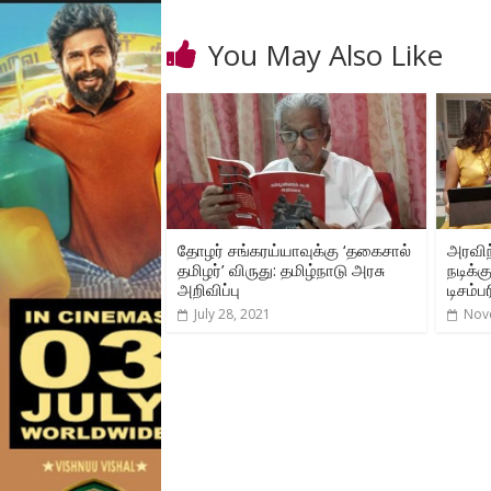
You May Also Like
தோழர் சங்கரய்யாவுக்கு ‘தகைசால்
அரவிந
தமிழர்’ விருது: தமிழ்நாடு அரசு
நடிக்க
அறிவிப்பு
டிசம்
July 28, 2021
Nov