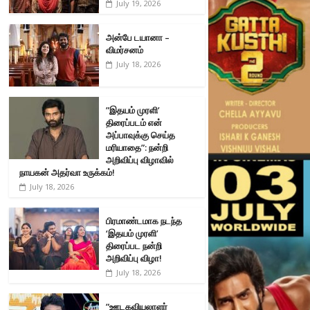
July 19, 2026
அன்பே டயானா –
விமர்சனம்
July 18, 2026
”இதயம் முரளி’
திரைப்படம் என்
அப்பாவுக்கு செய்த
மரியாதை”: நன்றி
அறிவிப்பு விழாவில்
நாயகன் அதர்வா உருக்கம்!
July 18, 2026
பிரமாண்டமாக நடந்த
‘இதயம் முரளி’
திரைப்பட நன்றி
அறிவிப்பு விழா!
July 18, 2026
”ஊடகவியலாளர்