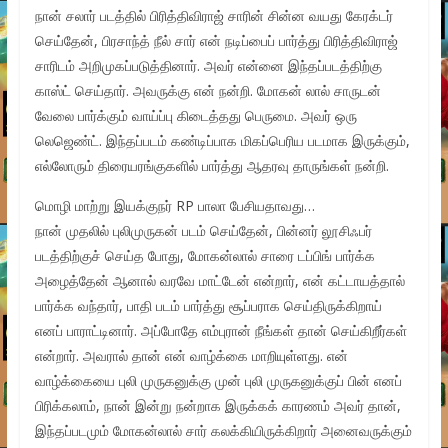
நான் சலார் படத்தில் பிரித்திவிராஜ் சாரின் சின்ன வயது கேரக்டர்
செய்தேன், பிரசாந்த் நீல் சார் என் நடிப்பைப் பார்த்து பிரித்திவிராஜ்
சாரிடம் அறிமுகப்படுத்தினார். அவர் என்னை இந்தப்படத்திற்கு
காஸ்ட் செய்தார். அவருக்கு என் நன்றி. மோகன் லால் சாருடன்
வேலை பார்க்கும் வாய்ப்பு கிடைத்தது பெருமை. அவர் ஒரு
லெஜெண்ட். இந்தப்படம் கண்டிப்பாக மிகப்பெரிய படமாக இருக்கும்,
எல்லோரும் திரையரங்குகளில் பார்த்து ஆதரவு தாருங்கள் நன்றி.
மொழி மாற்று இயக்குநர் RP பாலா பேசியதாவது…
நான் முதலில் புலிமுருகன் படம் செய்தேன், பின்னர் லூசிஃபர்
படத்திற்குச் செய்த போது, மோகன்லால் சாரை டப்பிங் பார்க்க
அழைத்தேன் ஆனால் வரவே மாட்டேன் என்றார், என் கட்டாயத்தால்
பார்க்க வந்தார், பாதி படம் பார்த்து சூப்பராக செய்திருக்கிறாய்
எனப் பாராட்டினார். அப்போதே எம்புரான் நீங்கள் தான் செய்கிறீர்கள்
என்றார். அவரால் தான் என் வாழ்க்கை மாறியுள்ளது. என்
வாழ்க்கையை புலி முருகனுக்கு முன் புலி முருகனுக்குப் பின் எனப்
பிரிக்கலாம், நான் இன்று நன்றாக இருக்கக் காரணம் அவர் தான்,
இந்தப்படமும் மோகன்லால் சார் கலக்கியிருக்கிறார் அனைவருக்கும்