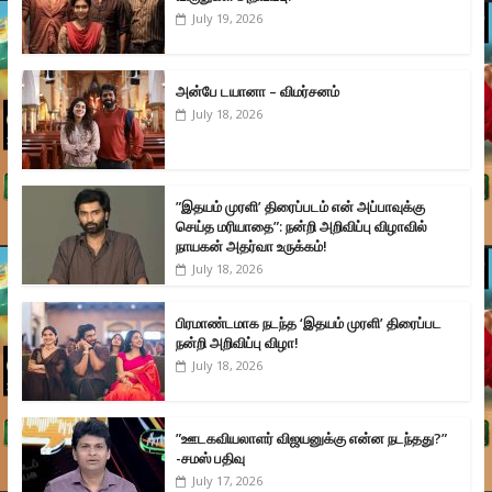
July 19, 2026
அன்பே டயானா – விமர்சனம்
July 18, 2026
”இதயம் முரளி’ திரைப்படம் என் அப்பாவுக்கு
செய்த மரியாதை”: நன்றி அறிவிப்பு விழாவில்
நாயகன் அதர்வா உருக்கம்!
July 18, 2026
பிரமாண்டமாக நடந்த ‘இதயம் முரளி’ திரைப்பட
நன்றி அறிவிப்பு விழா!
July 18, 2026
”ஊடகவியலாளர் விஜயனுக்கு என்ன நடந்தது?”
-சமஸ் பதிவு
July 17, 2026