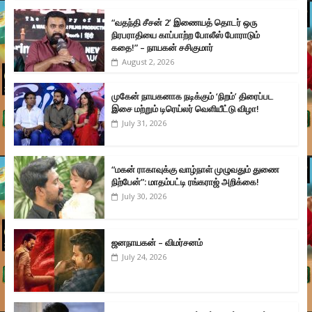
“வதந்தி சீசன் 2’ இணையத் தொடர் ஒரு
நிரபராதியை காப்பாற்ற போலீஸ் போராடும்
கதை!” – நாயகன் சசிகுமார்
August 2, 2026
முகேன் நாயகனாக நடிக்கும் ‘நிறம்’ திரைப்பட
இசை மற்றும் டிரெய்லர் வெளியீட்டு விழா!
July 31, 2026
“மகன் ராகாவுக்கு வாழ்நாள் முழுவதும் துணை
நிற்பேன்”: மாதம்பட்டி ரங்கராஜ் அறிக்கை!
July 30, 2026
ஜனநாயகன் – விமர்சனம்
July 24, 2026