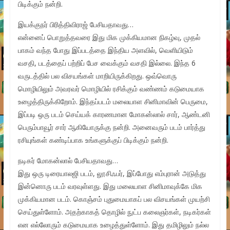
பிடிக்கும் நன்றி.
இயக்குநர் பிரித்திவிராஜ் பேசியதாவது…
என்னைப் பொறுத்தவரை இது மிக முக்கியமான நிகழ்வு, முதல்
பாகம் வந்த போது இப்படத்தை இந்திய அளவில், வெளியிடும்
வசதி, படத்தைப் பற்றிப் பேச வைக்கும் வசதி இல்லை. இந்த 6
வருடத்தில் பல விசயங்கள் மாறியிருக்கிறது. ஒவ்வொரு
மொழியிலும் அவரவர் மொழியில் ரசிக்கும் வண்ணம் கடுமையாக
உழைத்திருக்கிறோம். இந்தப்படம் மலையாள சினிமாவின் பெருமை,
இப்படி ஒரு படம் செய்யக் காரணமான மோகன்லால் சார், ஆண்டனி
பெரும்பாவூர் சார் ஆகியோருக்கு நன்றி. அனைவரும் படம் பார்த்து
ரசியுங்கள் கண்டிப்பாக உங்களுக்குப் பிடிக்கும் நன்றி.
நடிகர் மோகன்லால் பேசியதாவது…
இது ஒரு டிரையாலஜி படம், லூசிஃபர், இப்போது எம்புரான் அடுத்து
இன்னொரு படம் வரவுள்ளது. இது மலையாள சினிமாவுக்கே மிக
முக்கியமான படம். கொஞ்சம் புதுமையாகப் பல விசயங்கள் முயற்சி
செய்துள்ளோம். அதற்காகத் தொழில் நுட்ப கலைஞர்கள், நடிகர்கள்
என எல்லோரும் கடுமையாக உழைத்துள்ளோம். இது தமிழிலும் நல்ல