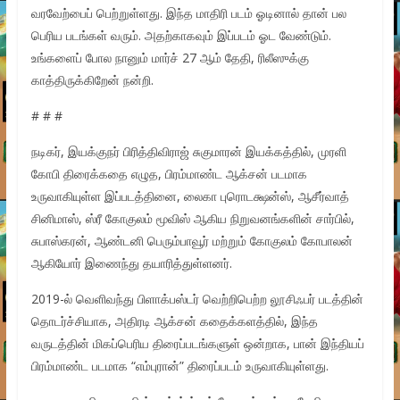
வரவேற்பைப் பெற்றுள்ளது. இந்த மாதிரி படம் ஓடினால் தான் பல
பெரிய படங்கள் வரும். அதற்காகவும் இப்படம் ஓட வேண்டும்.
உங்களைப் போல நானும் மார்ச் 27 ஆம் தேதி, ரிலீஸுக்கு
காத்திருக்கிறேன் நன்றி.
# # #
நடிகர், இயக்குநர் பிரித்திவிராஜ் சுகுமாரன் இயக்கத்தில், முரளி
கோபி திரைக்கதை எழுத, பிரம்மாண்ட ஆக்சன் படமாக
உருவாகியுள்ள இப்படத்தினை, லைகா புரொடக்ஷன்ஸ், ஆசீர்வாத்
சினிமாஸ், ஸ்ரீ கோகுலம் மூவிஸ் ஆகிய நிறுவனங்களின் சார்பில்,
சுபாஸ்கரன், ஆண்டனி பெரும்பாவூர் மற்றும் கோகுலம் கோபாலன்
ஆகியோர் இணைந்து தயாரித்துள்ளனர்.
2019-ல் வெளிவந்து பிளாக்பஸ்டர் வெற்றிபெற்ற லூசிஃபர் படத்தின்
தொடர்ச்சியாக, அதிரடி ஆக்சன் கதைக்களத்தில், இந்த
வருடத்தின் மிகப்பெரிய திரைப்படங்களுள் ஒன்றாக, பான் இந்தியப்
பிரம்மாண்ட படமாக “எம்புரான்” திரைப்படம் உருவாகியுள்ளது.