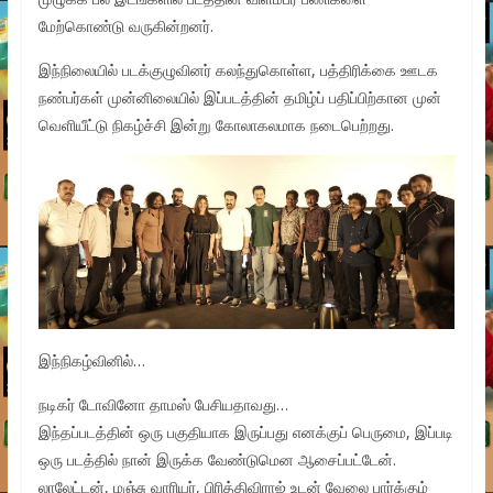
மேற்கொண்டு வருகின்றனர்.
இந்நிலையில் படக்குழுவினர் கலந்துகொள்ள, பத்திரிக்கை ஊடக
நண்பர்கள் முன்னிலையில் இப்படத்தின் தமிழ்ப் பதிப்பிற்கான முன்
வெளியீட்டு நிகழ்ச்சி இன்று கோலாகலமாக நடைபெற்றது.
இந்நிகழ்வினில்…
நடிகர் டோவினோ தாமஸ் பேசியதாவது…
இந்தப்படத்தின் ஒரு பகுதியாக இருப்பது எனக்குப் பெருமை, இப்படி
ஒரு படத்தில் நான் இருக்க வேண்டுமென ஆசைப்பட்டேன்.
லாலேட்டன், மஞ்சு வாரியர், பிரித்திவிராஜ் உடன் வேலை பார்க்கும்