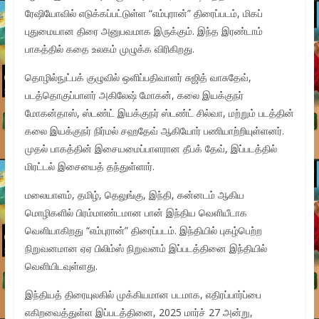
ரேஷியோவில் எடுக்கப்பட்டுள்ள “எம்புரான்” திரைப்படம், மிகப்
புதுமையான திரை அனுபவமாக இருக்கும். இந்த இரண்டாம்
பாகத்தில் கதை உலகம் முழுக்க விரிகிறது.
தொழில்நுட்பக் குழுவில் ஒளிப்பதிவாளர் சுஜித் வாசுதேவ்,
படத்தொகுப்பாளர் அகிலேஷ் மோகன், கலை இயக்குநர்
மோகன்தாஸ், ஸ்டண்ட் இயக்குநர் ஸ்டண்ட் சில்வா, மற்றும் படத்தின்
கலை இயக்குநர் நிர்மல் சஹதேவ் ஆகியோர் பணியாற்றியுள்ளனர்.
முதல் பாகத்தின் இசையமைப்பாளரான தீபக் தேவ், இப்படத்தில்
மிரட்டல் இசையைத் தந்துள்ளார்.
மலையாளம், தமிழ், தெலுங்கு, இந்தி, கன்னடம் ஆகிய
மொழிகளில் பிரம்மாண்டமான பான் இந்திய வெளியீடாக
வெளியாகிறது “எம்புரான்” திரைப்படம். இந்தியில் புகழ்பெற்ற
நிறுவனமான ஏஏ பிலிம்ஸ் நிறுவனம் இப்படத்தினை இந்தியில்
வெளியிடவுள்ளது.
இந்தியத் திரையுலகில் முக்கியமான படமாக, எதிரப்பார்ப்பை
எகிறவைத்துள்ள இப்படத்தினை, 2025 மார்ச் 27 அன்று,