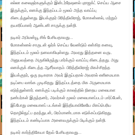
எல்லா கலைஞர்களுக்கும் இன்டர்நேஷனல் புராஜக்ட் செய்ய ஆசை
இருக்கும், எனக்கு இந்தப்படம் மூலம் அந்த வாய்ப்பு
கிடைத்துள்ளது. இயக்குநர் பிரித்திவிராஜ், மோகன்லால், மற்றும்
தயாரிப்பாளர் ஆண்டனி சாருக்கு நன்றி.
நடிகர் அபிமன்யூ சிங் பேசியதாவது…
மோகன்லால் சாருடன் ஒர்க் செய்ய வேண்டும் என்கிற கனவு,
இந்தப்படம் மூலம் நனவாகியுள்ளது. அவரது இத்தனை வருட
அனுபவத்தை அருகிலிருந்து பார்க்கும் வாய்ப்பு கிடைத்தது. அது
எனக்குக் கிடைத்த ஆசீர்வாதம். பிரித்திவிராஜ் மிகச்சிறந்த
இயக்குநர், ஒரு நடிகராக அவர் இருப்பதால் அவரால் எளிமையாக
நடிப்பை வாங்க முடிகிறது. இந்தப்படத்தை மிக அருமையாக
எடுத்துள்ளார். எனக்குப் படிக்கும் காலத்தில் நிறைய மலையாள
நண்பர்கள் இருந்தனர், அவர்கள் மூலம் மலையாளப்படம் பார்ப்பேன்,
இப்போது மலையாளப் படங்கள் இந்தியாவிலேயே மிகப்பெரிய
தொழில்நுட்ப தரத்துடன், பிரம்மாண்டமாக எடுக்கப்படுகிறது.
இந்தப்படம் கண்டிப்பாக அனைவருக்கும் பிடிக்கும் நன்றி.
நடிகர் கார்த்திகேயா தேவ் பேசியதாவது…