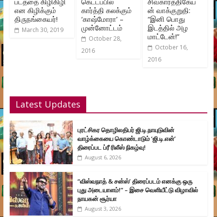
படத்தை கிழிகிழி
கெட்டப்பில்
சிவகார்த்திகேய
என கிழிக்கும்
கார்த்தி கலக்கும்
ன் வாக்குறுதி:
திருநங்கையர்!
‘காஷ்மோரா’ –
“இனி பொது
முன்னோட்டம்
இடத்தில் அழ
March 30, 2019
மாட்டேன்!”
October 28,
October 16,
2016
2016
Latest Updates
புரட்சிகர தொழிலதிபர் ஜி.டி.நாயுடுவின்
வாழ்க்கையை கொண்டாடும் ‘ஜி.டி.என்’
திரைப்பட ப்ரீ ரிலீஸ் நிகழ்வு!
August 6, 2026
“விஸ்வநாத் & சன்ஸ்’ திரைப்படம் எனக்கு ஒரு
புது அடையாளம்!” – இசை வெளியீட்டு விழாவில்
நாயகன் சூர்யா
August 3, 2026