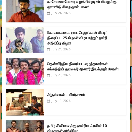
காசோலை மோசடி வழக்கில் நடிகர் விமலுக்கு
ஓராண்டு சிறை தண்டனை!
July 24, 2026
கோலாகலமாக நடைபெற்ற ‘கான் சிட்டி’
திரைப்பட 25-ம் நாள் விழா மற்றும் நன்றி
அறிவிப்பு விழா!
July 21, 2026
தென்னிந்திய திரைப்பட எழுத்தாளர்கள்
சங்கத்தின் தலைவர் ஆனார் இயக்குநர் சேரன்!
July 20, 2026
அருள்வான் – விமர்சனம்
July 19, 2026
தமிழ் சினிமாவுக்கு ஒன்றிய அரசின் 10
விருதுகள் அறிவிப்பு!