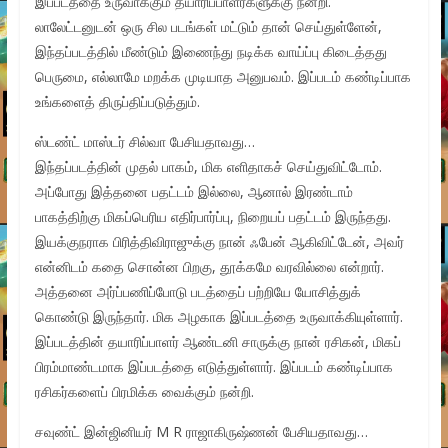
இப்படத்தை உருவாக்கும் தயாரிப்பாளர்களுக்கு நன்றி.
லாலேட்டனுடன் ஒரு சில படங்கள் மட்டும் தான் செய்துள்ளேன்,
இந்தப்படத்தில் மீண்டும் இணைந்து நடிக்க வாய்ப்பு கிடைத்தது
பெருமை, எல்லாமே மறக்க முடியாத அனுபவம். இப்படம் கண்டிப்பாக
உங்களைத் திருப்திப்படுத்தும்.
ஸ்டண்ட் மாஸ்டர் சில்வா பேசியதாவது…
இந்தப்படத்தின் முதல் பாகம், மிக எளிதாகச் செய்துவிட்டோம்.
அப்போது இத்தனை பதட்டம் இல்லை, ஆனால் இரண்டாம்
பாகத்திற்கு மிகப்பெரிய எதிர்பார்ப்பு, நிறையப் பதட்டம் இருந்தது.
இயக்குநராக பிரித்திவிராஜுக்கு நான் ஃபேன் ஆகிவிட்டேன், அவர்
என்னிடம் கதை சொன்ன பிறகு, தூக்கமே வரவில்லை என்றார்.
அத்தனை அர்ப்பணிப்போடு படத்தைப் பற்றியே யோசித்துக்
கொண்டு இருந்தார். மிக அழகாக இப்படத்தை உருவாக்கியுள்ளார்.
இப்படத்தின் தயாரிப்பாளர் ஆண்டனி சாருக்கு நான் ரசிகன், மிகப்
பிரம்மாண்டமாக இப்படத்தை எடுத்துள்ளார். இப்படம் கண்டிப்பாக
ரசிகர்களைப் பிரமிக்க வைக்கும் நன்றி.
சவுண்ட் இன்ஜினியர் M R ராஜாகிருஷ்ணன் பேசியதாவது…