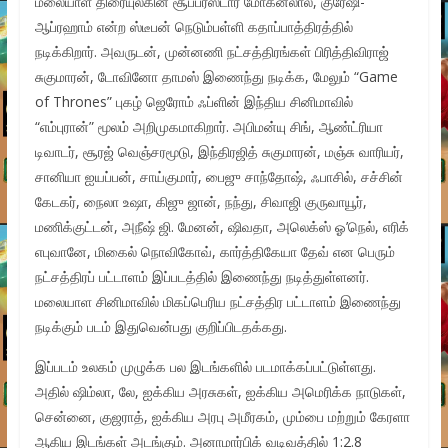
மலையாள திரையுலகின் சூப்பர்ஸ்டார் மோகன்லால், குரேஷி-
ஆப்ரஹாம் என்ற ஸ்டீபன் நெடும்பள்ளி கதாப்பாத்திரத்தில்
நடிக்கிறார். அவருடன், முன்னணி நட்சத்திரங்கள் பிரித்திவிராஜ்
சுகுமாரன், டோவினோ தாமஸ் இணைந்து நடிக்க, மேலும் “Game
of Thrones” புகழ் ஜெரோம் ஃப்ளின் இந்திய சினிமாவில்
“எம்புரான்” மூலம் அறிமுகமாகிறார். அபிமன்யு சிங், ஆண்ட்ரியா
டிவாடர், சூரஜ் வெஞ்சரமூடு, இந்திரஜித் சுகுமாரன், மஞ்சு வாரியர்,
சானியா ஐயப்பன், சாய்குமார், பைஜு சாந்தோஷ், ஃபாசில், சச்சின்
கேடகர், நைலா உஷா, கிஜு ஜான், நந்து, சிவாஜி குருவாயூர்,
மணிக்குட்டன், அநீஷ் ஜி. மேனன், ஷிவதா, அலெக்ஸ் ஓ’நெல், எரிக்
எபுவானே, மிகைல் நொவிகோவ், கார்த்திகேயா தேவ் என பெரும்
நட்சத்திரப் பட்டாளம் இப்படத்தில் இணைந்து நடித்துள்ளனர்.
மலையாள சினிமாவில் மிகப்பெரிய நட்சத்திர பட்டாளம் இணைந்து
நடிக்கும் படம் இதுவென்பது குறிப்பிடதக்கது.
இப்படம் உலகம் முழுக்க பல இடங்களில் படமாக்கப்பட்டுள்ளது.
அதில் ஷிம்லா, லே, ஐக்கிய அரசுகள், ஐக்கிய அமெரிக்க நாடுகள்,
சென்னை, குஜராத், ஐக்கிய அரபு அமீரகம், மும்பை மற்றும் கேரளா
ஆகிய இடங்கள் அடங்கும். அனாமார்பிக் வடிவத்தில் 1:2.8