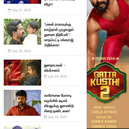
விழா!
July 31, 2026
“மகன் ராகாவுக்கு
வாழ்நாள் முழுவதும்
துணை நிற்பேன்”:
மாதம்பட்டி ரங்கராஜ்
அறிக்கை!
July 30, 2026
ஜனநாயகன் –
விமர்சனம்
July 24, 2026
காசோலை மோசடி
வழக்கில் நடிகர்
விமலுக்கு ஓராண்டு
சிறை தண்டனை!
July 24, 2026