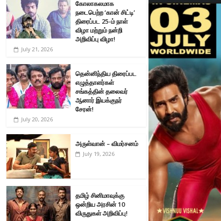
கோலாகலமாக
நடைபெற்ற ‘கான் சிட்டி’
திரைப்பட 25-ம் நாள்
விழா மற்றும் நன்றி
அறிவிப்பு விழா!
July 21, 2026
தென்னிந்திய திரைப்பட
எழுத்தாளர்கள்
சங்கத்தின் தலைவர்
ஆனார் இயக்குநர்
சேரன்!
July 20, 2026
அருள்வான் – விமர்சனம்
July 19, 2026
தமிழ் சினிமாவுக்கு
ஒன்றிய அரசின் 10
விருதுகள் அறிவிப்பு!