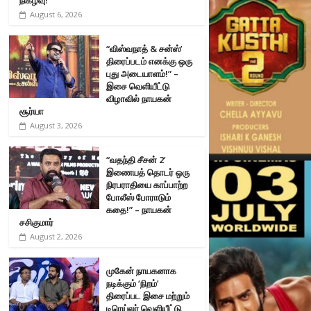
August 6, 2026
“விஸ்வநாத் & சன்ஸ்’
திரைப்படம் எனக்கு ஒரு
புது அடையாளம்!” –
இசை வெளியீட்டு
விழாவில் நாயகன்
சூர்யா
August 3, 2026
“வதந்தி சீசன் 2’
இணையத் தொடர் ஒரு
நிரபராதியை காப்பாற்ற
போலீஸ் போராடும்
கதை!” – நாயகன்
சசிகுமார்
August 2, 2026
முகேன் நாயகனாக
நடிக்கும் ‘நிறம்’
திரைப்பட இசை மற்றும்
டிரெய்லர் வெளியீட்டு