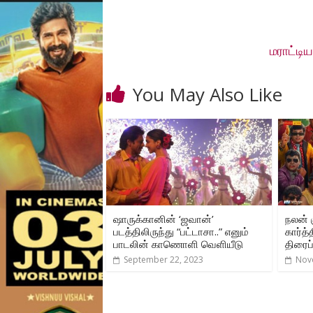
மராட்டி
You May Also Like
ஷாருக்கானின் ‘ஜவான்’
நலன் 
படத்திலிருந்து “பட்டாசா..” எனும்
கார்த்
பாடலின் காணொளி வெளியீடு
திரைப்
September 22, 2023
Nov