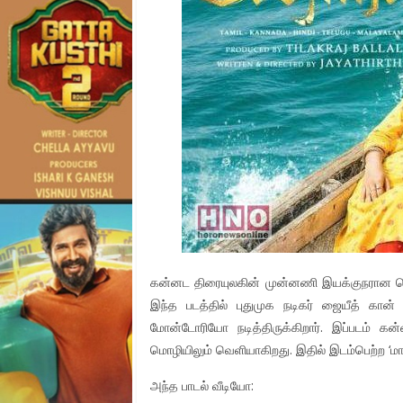
கன்னட திரையுலகின் முன்னணி இயக்குநரான ஜெய த
இந்த படத்தில் புதுமுக நடிகர் ஜையீத் க
மோன்டோரியோ நடித்திருக்கிறார். இப்படம் கன்
மொழியிலும் வெளியாகிறது. இதில் இடம்பெற்ற ‘ம
அந்த பாடல் வீடியோ: