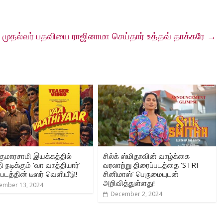
ய முதல்வர் பதவியை ராஜினாமா செய்தார் உத்தவ் தாக்கரே
→
குமாரசாமி இயக்கத்தில்
சில்க் ஸ்மிதாவின் வாழ்க்கை
தி நடிக்கும் ‘வா வாத்தியார்’
வரலாற்று திரைப்படத்தை ‘STRI
படத்தின் டீஸர் வெளியீடு!
சினிமாஸ்’ பெருமையுடன்
அறிவித்துள்ளது!
ember 13, 2024
December 2, 2024