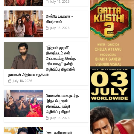
July 19, 2026
அன்பே டயானா –
விமர்சனம்
July 18, 2026
”இதயம் முரளி’
திரைப்படம் என்
அப்பாவுக்கு செய்த
மரியாதை”: நன்றி
அறிவிப்பு விழாவில்
நாயகன் அதர்வா உருக்கம்!
July 18, 2026
பிரமாண்டமாக நடந்த
‘இதயம் முரளி’
திரைப்பட நன்றி
அறிவிப்பு விழா!
July 18, 2026
”ஊடகவியலாளர்