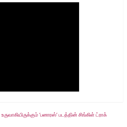
வாகியிருக்கும் ‘பனாரஸ்’ படத்தின் சிங்கிள் ட்ராக்