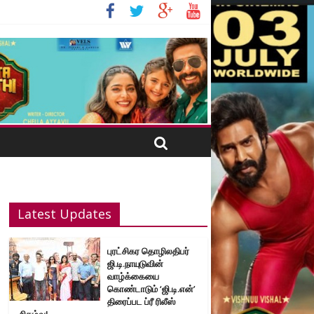
Latest Updates
புரட்சிகர தொழிலதிபர்
ஜி.டி.நாயுடுவின்
வாழ்க்கையை
கொண்டாடும் ‘ஜி.டி.என்’
திரைப்பட ப்ரீ ரிலீஸ்
நிகழ்வு!