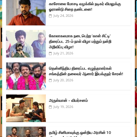
காசோலை மோசடி வழக்கில் நடிகர் விமலுக்கு
ஓராண்டு சிறை தண்டனை!
July 24, 2026
கோலாகலமாக நடைபெற்ற ‘கான் சிட்டி’
திரைப்பட 25-ம் நாள் விழா மற்றும் நன்றி
அறிவிப்பு விழா!
July 21, 2026
தென்னிந்திய திரைப்பட எழுத்தாளர்கள்
சங்கத்தின் தலைவர் ஆனார் இயக்குநர் சேரன்!
July 20, 2026
அருள்வான் – விமர்சனம்
July 19, 2026
தமிழ் சினிமாவுக்கு ஒன்றிய அரசின் 10