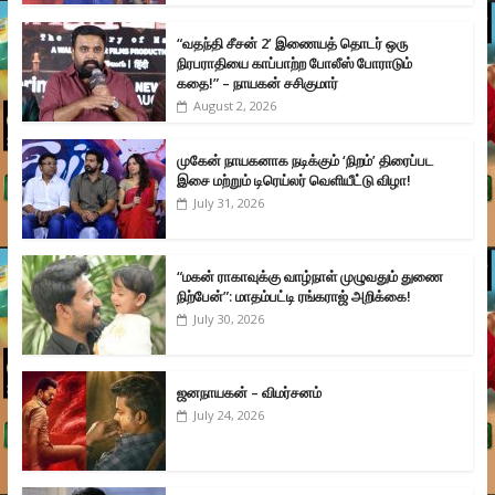
“வதந்தி சீசன் 2’ இணையத் தொடர் ஒரு
நிரபராதியை காப்பாற்ற போலீஸ் போராடும்
கதை!” – நாயகன் சசிகுமார்
August 2, 2026
முகேன் நாயகனாக நடிக்கும் ‘நிறம்’ திரைப்பட
இசை மற்றும் டிரெய்லர் வெளியீட்டு விழா!
July 31, 2026
“மகன் ராகாவுக்கு வாழ்நாள் முழுவதும் துணை
நிற்பேன்”: மாதம்பட்டி ரங்கராஜ் அறிக்கை!
July 30, 2026
ஜனநாயகன் – விமர்சனம்
July 24, 2026