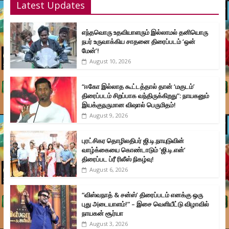
Latest Updates
எந்தவொரு உதவியாளரும் இல்லாமல் தனியொரு
நபர் உருவாக்கிய சாதனை திரைப்படம் ‘ஒன்
மேன்’!
August 10, 2026
“ஈகோ இல்லாத கூட்டத்தால் தான் ‘மகுடம்’
திரைப்படம் சிறப்பாக வந்திருக்கிறது”: நாயகனும்
இயக்குநருமான விஷால் பெருமிதம்!
August 9, 2026
புரட்சிகர தொழிலதிபர் ஜி.டி.நாயுடுவின்
வாழ்க்கையை கொண்டாடும் ‘ஜி.டி.என்’
திரைப்பட ப்ரீ ரிலீஸ் நிகழ்வு!
August 6, 2026
“விஸ்வநாத் & சன்ஸ்’ திரைப்படம் எனக்கு ஒரு
புது அடையாளம்!” – இசை வெளியீட்டு விழாவில்
நாயகன் சூர்யா
August 3, 2026