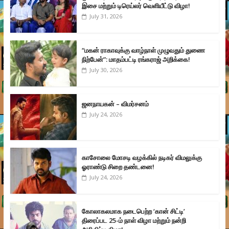
இசை மற்றும் டிரெய்லர் வெளியீட்டு விழா!
July 31, 2026
“மகன் ராகாவுக்கு வாழ்நாள் முழுவதும் துணை
நிற்பேன்”: மாதம்பட்டி ரங்கராஜ் அறிக்கை!
July 30, 2026
ஜனநாயகன் – விமர்சனம்
July 24, 2026
காசோலை மோசடி வழக்கில் நடிகர் விமலுக்கு
ஓராண்டு சிறை தண்டனை!
July 24, 2026
கோலாகலமாக நடைபெற்ற ‘கான் சிட்டி’
திரைப்பட 25-ம் நாள் விழா மற்றும் நன்றி