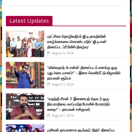
Latest Updates
புரட்சிகர தொழிலதிபர் ஜி.டி.நாயுடுவின்
வாழ்க்கையை கொண்டாடும் ‘ஜி.டி.என்’
திரைப்பட ப்ரீ ரிலீஸ் நிகழ்வு!
August 6, 2026
“விஸ்வநாத் & சன்ஸ்’ திரைப்படம் எனக்கு ஒரு
புது அடையாளம்!” – இசை வெளியீட்டு விழாவில்
நாயகன் சூர்யா
August 3, 2026
“வதந்தி சீசன் 2’ இணையத் தொடர் ஒரு
நிரபராதியை காப்பாற்ற போலீஸ் போராடும்
கதை!” – நாயகன் சசிகுமார்
August 2, 2026
முகேன் நாயகனாக நடிக்கும் ‘நிறம்’ திரைப்பட