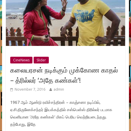
CineNews
Slider
கலையரசன் நடிக்கும் முக்கோண காதல்
– த்ரில்லர் ‘அதே கண்கள்’!
November 7, 2016
admin
1967 ஆம் ஆண்டு ரவிச்சந்திரன் – காஞ்சனா நடிப்பில்,
ஏ.சி.திருலோக்சந்தர் இயக்கத்தில் சஸ்பென்ஸ் திரில்லர் படமாக
வெளியான ‘அதே கண்கள்’ மிகப் பெரிய வெற்றியடைந்தது.
தற்போது, இதே