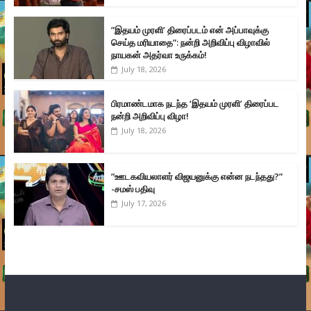
”இதயம் முரளி’ திரைப்படம் என் அப்பாவுக்கு
செய்த மரியாதை”: நன்றி அறிவிப்பு விழாவில்
நாயகன் அதர்வா உருக்கம்!
July 18, 2026
பிரமாண்டமாக நடந்த ‘இதயம் முரளி’ திரைப்பட
நன்றி அறிவிப்பு விழா!
July 18, 2026
”ஊடகவியலாளர் விஜயனுக்கு என்ன நடந்தது?”
-சமஸ் பதிவு
July 17, 2026