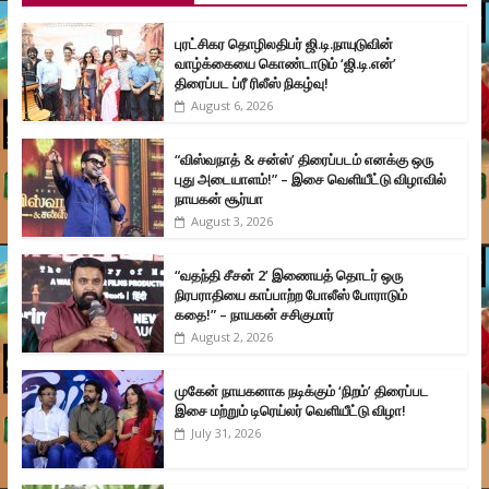
புரட்சிகர தொழிலதிபர் ஜி.டி.நாயுடுவின்
வாழ்க்கையை கொண்டாடும் ‘ஜி.டி.என்’
திரைப்பட ப்ரீ ரிலீஸ் நிகழ்வு!
August 6, 2026
“விஸ்வநாத் & சன்ஸ்’ திரைப்படம் எனக்கு ஒரு
புது அடையாளம்!” – இசை வெளியீட்டு விழாவில்
நாயகன் சூர்யா
August 3, 2026
“வதந்தி சீசன் 2’ இணையத் தொடர் ஒரு
நிரபராதியை காப்பாற்ற போலீஸ் போராடும்
கதை!” – நாயகன் சசிகுமார்
August 2, 2026
முகேன் நாயகனாக நடிக்கும் ‘நிறம்’ திரைப்பட
இசை மற்றும் டிரெய்லர் வெளியீட்டு விழா!
July 31, 2026