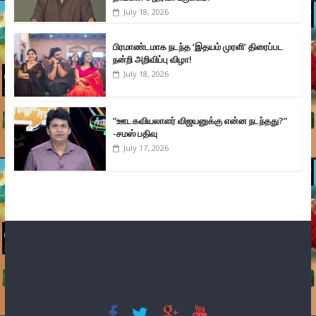
July 18, 2026
பிரமாண்டமாக நடந்த ‘இதயம் முரளி’ திரைப்பட
நன்றி அறிவிப்பு விழா!
July 18, 2026
”ஊடகவியலாளர் விஜயனுக்கு என்ன நடந்தது?”
-சமஸ் பதிவு
July 17, 2026