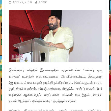
April 27, 2018
admin
இயக்குனர் சித்திக் இயக்கத்தில் உருவாகியுள்ள ‘பாஸ்கர் ஒரு
ராஸ்கல்’ படத்தில் கதாநாயகனாக அரவிந்த்சாமியும்,. இவருக்கு
ஜோடியாக அமலாபாலும் நடித்திருக்கிறார்கள்.. இவர்களுடன் நாசர்,
சூரி, ரோபோ சங்கர், ரமேஷ் கண்ணா, சித்திக், மாஸ்டர் ராகவ் ,பேபி
நைனிகா ஆகியோரும், மிரட்டலான வில்லன் வேடத்தில் பாலிவுட்
நடிகர் அஃப்தாப் ஷிவ்தசானியும் நடித்துள்ளார்கள்.
அம்ரேஷ் இசையமைத்துள்ளார். விஜய் உலகநாத் ஒளிப்பதிவு