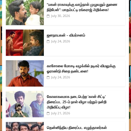
“மகன் ராகாவுக்கு வாழ்நாள் முழுவதும் துணை
நிற்பேன்”: மாதம்பட்டி ரங்கராஜ் அறிக்கை!
July 30, 2026
ஜனநாயகன் – விமர்சனம்
July 24, 2026
காசோலை மோசடி வழக்கில் நடிகர் விமலுக்கு
ஓராண்டு சிறை தண்டனை!
July 24, 2026
கோலாகலமாக நடைபெற்ற ‘கான் சிட்டி’
திரைப்பட 25-ம் நாள் விழா மற்றும் நன்றி
அறிவிப்பு விழா!
July 21, 2026
தென்னிந்திய திரைப்பட எழுத்தாளர்கள்