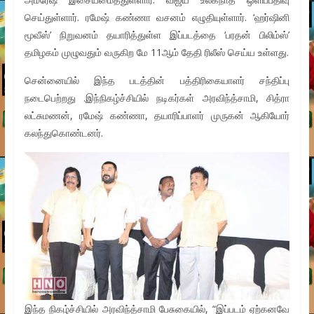
செய்துள்ளார். ரமேஷ் கண்ணா வசனம் எழுதியுள்ளார். ‘ஹர்ஷினி
மூவீஸ்’ நிறுவனம் தயாரித்துள்ள இப்படத்தை ‘பரதன் பிலிம்ஸ்’
தமிழகம் முழுவதும் வருகிற மே 11ஆம் தேதி ரிலீஸ் செய்ய உள்ளது.
சென்னையில் இந்த படத்தின் பத்திரிகையாளர் சந்திப்பு
நடைபெற்றது .இந்நிகழ்ச்சியில் நடிகர்கள் அரவிந்த்சாமி, சித்ரா
லட்சுமணன், ரமேஷ் கண்ணா, தயாரிப்பாளர் முருகன் ஆகியோர்
கலந்துகொண்டனர்.
இந்த நிகழ்ச்சியில் அரவிந்த்சாமி பேசுகையில், “இப்படம் ஏற்கனவே