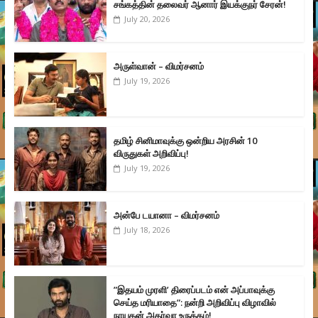
சங்கத்தின் தலைவர் ஆனார் இயக்குநர் சேரன்!
July 20, 2026
அருள்வான் – விமர்சனம்
July 19, 2026
தமிழ் சினிமாவுக்கு ஒன்றிய அரசின் 10
விருதுகள் அறிவிப்பு!
July 19, 2026
அன்பே டயானா – விமர்சனம்
July 18, 2026
”இதயம் முரளி’ திரைப்படம் என் அப்பாவுக்கு
செய்த மரியாதை”: நன்றி அறிவிப்பு விழாவில்
நாயகன் அதர்வா உருக்கம்!