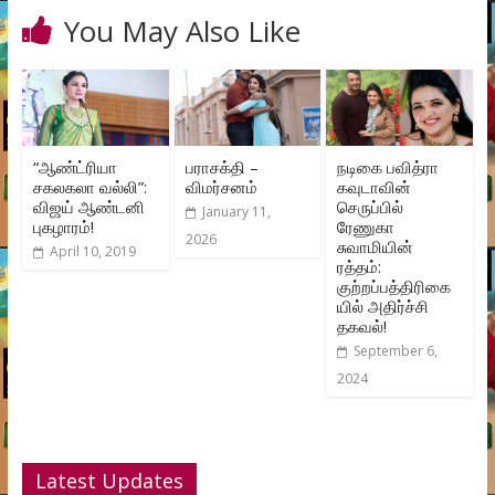
You May Also Like
“ஆண்ட்ரியா
பராசக்தி –
நடிகை பவித்ரா
சகலகலா வல்லி”:
விமர்சனம்
கவுடாவின்
விஜய் ஆண்டனி
செருப்பில்
January 11,
புகழாரம்!
ரேணுகா
2026
சுவாமியின்
April 10, 2019
ரத்தம்:
குற்றப்பத்திரிகை
யில் அதிர்ச்சி
தகவ‌ல்!
September 6,
2024
Latest Updates