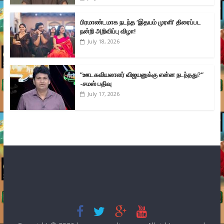
பிரமாண்டமாக நடந்த ‘இதயம் முரளி’ திரைப்பட
நன்றி அறிவிப்பு விழா!
July 18, 2026
”ஊடகவியலாளர் விஜயனுக்கு என்ன நடந்தது?”
-சமஸ் பதிவு
July 17, 2026