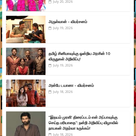
July 20, 2026
அருள்வான் – விமர்சனம்
July 19, 2026
தமிழ் சினிமாவுக்கு ஒன்றிய அரசின் 10
விருதுகள் அறிவிப்பு!
July 19, 2026
அன்பே டயானா – விமர்சனம்
July 18, 2026
”இதயம் முரளி’ திரைப்படம் என் அப்பாவுக்கு
செய்த மரியாதை”: நன்றி அறிவிப்பு விழாவில்
நாயகன் அதர்வா உருக்கம்!
July 18, 2026