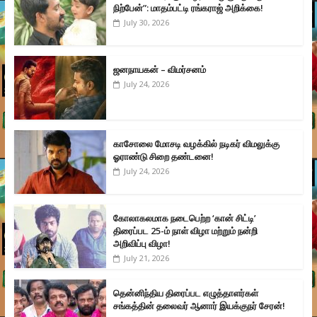
நிற்பேன்”: மாதம்பட்டி ரங்கராஜ் அறிக்கை!
July 30, 2026
ஜனநாயகன் – விமர்சனம்
July 24, 2026
காசோலை மோசடி வழக்கில் நடிகர் விமலுக்கு
ஓராண்டு சிறை தண்டனை!
July 24, 2026
கோலாகலமாக நடைபெற்ற ‘கான் சிட்டி’
திரைப்பட 25-ம் நாள் விழா மற்றும் நன்றி
அறிவிப்பு விழா!
July 21, 2026
தென்னிந்திய திரைப்பட எழுத்தாளர்கள்
சங்கத்தின் தலைவர் ஆனார் இயக்குநர் சேரன்!