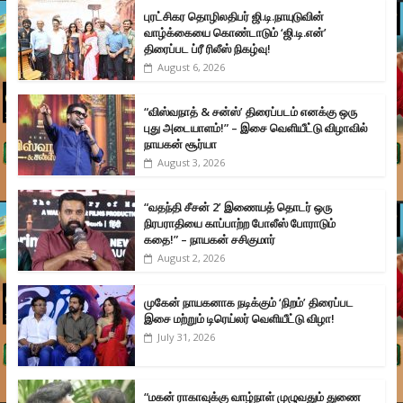
புரட்சிகர தொழிலதிபர் ஜி.டி.நாயுடுவின்
வாழ்க்கையை கொண்டாடும் ‘ஜி.டி.என்’
திரைப்பட ப்ரீ ரிலீஸ் நிகழ்வு!
August 6, 2026
“விஸ்வநாத் & சன்ஸ்’ திரைப்படம் எனக்கு ஒரு
புது அடையாளம்!” – இசை வெளியீட்டு விழாவில்
நாயகன் சூர்யா
August 3, 2026
“வதந்தி சீசன் 2’ இணையத் தொடர் ஒரு
நிரபராதியை காப்பாற்ற போலீஸ் போராடும்
கதை!” – நாயகன் சசிகுமார்
August 2, 2026
முகேன் நாயகனாக நடிக்கும் ‘நிறம்’ திரைப்பட
இசை மற்றும் டிரெய்லர் வெளியீட்டு விழா!
July 31, 2026
“மகன் ராகாவுக்கு வாழ்நாள் முழுவதும் துணை