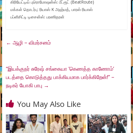
கிரியேட்டிவ் புரொமோஷன்ஸ்: பீட்ரூட் (BeatRoute)
மக்கள் தொடர்பு: ரியாஸ் K அஹ்மத், பாரஸ் ரியாஸ்
பப்ளிசிட்டி டிசைன்ஸ்: பரணிதரன்
←
ஆழி – விமர்சனம்
“இயக்குநர் சுரேஷ் சங்கையா ’கெணத்த காணோம்’
படத்தை கொடுத்தது பாக்கியமாக பார்க்கிறேன்!” –
நடிகர் யோகி பாபு
→
You May Also Like