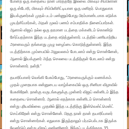
போன்ற ஒரு கதையை நான் பார்த்ததே இல்லை. மிகவும் சிம்பிளான
ஒரு ஸ்டோரி, மிகவும் சிம்பிளிசிட்டியான ஒரு மனிதர். பொதுவாக
இயக்குனர்கள் முதல் படம் பண்ணும்போது பிரம்மாண்டமாக எடுக்க
முயற்சிப்பார்கள், அதன் மூலம் பணம் சம்பாதிக்க நினைப்பார்கள்.
ஆனால் விஜய் நல்ல ஒரு தரமான படத்தை மக்களிடம் கொண்டு
சேர்ப்பதற்காக இந்த படத்தை எடுத்துள்ளார். படத்தில் பணியாற்றிய
அனைவரும் தங்களது முழு உழைப்பை கொடுத்துள்ளனர். இந்த
படத்திற்காக மும்பையில் அலுவலகம் போடலாம் என்று சொன்னேன்,
ஆனால் இயக்குனர் அந்த செலவை படத்திற்குள் போடலாம் என்று
சொன்னார். நன்றி.”
தயாரிப்பாளர் வெங்கி பேசும்போது, “அனைவருக்கும் வணக்கம்.
முதல் முறையாக என்னுடைய வாழ்க்கையில் ஒரு சினிமா விழாவில்
பேசுகிறேன். நான்கு வருடங்களுக்கு முன்னர் விஜய் என்னிடம் இந்த
கதையை சொன்னார். ஆனால் எதற்காக என்னிடம் சொன்னார்
என்று புரியவில்லை. முதலில் இந்த படத்திற்கு இன்வெஸ்ட்மென்ட்
செய்கிறேன் என்று சொன்னேன். பிறகு நான் தான் தயாரிப்பாளர்
என்று சொன்னார்கள். எதுவாக இருந்தாலும் பர்ஃபெக்டாக இருக்க
வேண்டும் என்று விஜய் எண்ணினார். இந்தப் படத்திற்காக 35