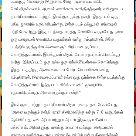
படக்குழு நினைத்து இருந்தால் வேறு நடிகையை கமிட்
செய்திருக்கலாம், ஆனால் எனக்காக காத்திருந்தனர். என்னுடைய
தயாரிப்பாளர்கள் மற்றும் இயக்குனருக்கு நன்றி. இந்த படம் ஒரு
புதிய ஜானரில் உருவாகியுள்ளது. இந்த படம் ஹியூமன் எமோஷன்
பற்றி பேசுகிறது. இந்த படத்தை பார்த்து வெளியே வரும்போது நல்ல
ஒரு மனதுடன் வெளியே வருவீர்கள் என்று நம்புகிறேன். இந்த
படத்தில் நடித்துள்ள அனைவரும் சிறப்பான நடிப்பை
கொடுத்துள்ளனர். இயக்குனர் விஜய் போன்ற நபர்கள் கிடைப்பது
அரிது. இந்தப் படம் ஒரு நல்ல ஒரு எக்ஸ்பீரியன்ஸை கொடுத்தது.
இந்த படத்திற்கு அனைவரும் சப்போர்ட் செய்வீர்கள் என்று
நம்புகிறேன். இசையமைப்பாளர் நல்ல ஒரு ஒர்க்கை இந்த படத்திற்கு
கொடுத்துள்ளார். இந்த படம் சிங்க் சவுண்ட் முறையில்
உருவாகியுள்ளது. அனைவருக்கும் நன்றி.”
இயக்குனர் மற்றும் தயாரிப்பாளர் விஜய் ரங்கநாதன் பேசும்போது,
”அனைவருக்கும் நன்றி. நான் சினிமாவிற்கு வந்து 7, 8 வருடங்கள்
ஆகிவிட்டது. என் அப்பா மற்றும் அம்மா இருவரும் சினிமா
பக்தர்கள். அதிலிருந்து எனக்கு ஈடுபாடு வந்தது. சினிமாவில்
ஏதாவது தனித்துவமாக பண்ண வேண்டும் என்று நினைத்தேன்.