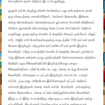
செய்திகள் தான் அதிகம் இடம் பெறுகிறது.
ஒருவர் நம்மிடமிருந்து விலகி செல்லக்கூடாது என்பதற்காக தான்
ஒரு விஷயத்தை மறைக்கிறோம். அவர்கள் தேவையே இல்லை
என்று நினைத்தால் அனைத்தையும் ஓப்பனாக சொல்லி விடுவோம்.
சினிமா துறையில் விவாகரத்து தொடர்பான செய்திகள் அதிகம்
வருகிறது. ஒருவருக்கு மெண்டல் ஹெல்த் மிகவும் முக்கியம். விஜய்
சார், அஜித் சார் போன்றவர்களுக்கு வருடத்தில் 150 நாட்கள் தான்
வேலை இருக்கும். மீதமுள்ள நாட்களில் வீட்டில் தான் இருக்க
வேண்டும். அந்த சமயத்தில் மெண்டல் ஹெல்த் மிகவும் முக்கியம்.
அது இல்லை என்றால் நமது குடும்பத்தில் பிரச்சனைகளை சந்திக்க
நேரிடும். ஒரு ரிலேஷன்ஷிப்பில் இருக்கும்போது பழைய
ரிலேஷன்ஷிப்பை பற்றி பேசவே கூடாது. அதை கடந்து போய்விட
வேண்டும். உங்களுடைய தட்டில் இருக்கும் சாப்பாட்டை யாரும்
சாப்பிட முடியாது, அதேபோல இன்னொருவர் தட்டில் அதிகம்
சாப்பாடு இருந்தால் அதை அவர் சாப்பிட போகிறார். நம்மளுக்கு
என்ன தேவையோ, அதை மட்டும் எடுத்துக்கொள்ள வேண்டும்.
இந்த படம் இந்த சமயத்திற்கு ஏற்ற ஒரு படமாக இருக்கும் என்று
நம்புகிறேன். இயக்குனர் சொல்ல வந்த கருத்து உண்மையாக