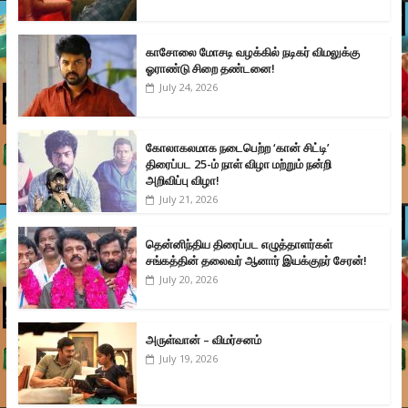
காசோலை மோசடி வழக்கில் நடிகர் விமலுக்கு
ஓராண்டு சிறை தண்டனை!
July 24, 2026
கோலாகலமாக நடைபெற்ற ‘கான் சிட்டி’
திரைப்பட 25-ம் நாள் விழா மற்றும் நன்றி
அறிவிப்பு விழா!
July 21, 2026
தென்னிந்திய திரைப்பட எழுத்தாளர்கள்
சங்கத்தின் தலைவர் ஆனார் இயக்குநர் சேரன்!
July 20, 2026
அருள்வான் – விமர்சனம்
July 19, 2026