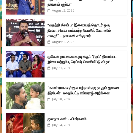
நாயகன் சூர்யா
August 3, 2026
“வதந்தி சீசன் 2’ இணையத் தொடர் ஒரு
நிரபராதியை காப்பாற்ற போலீஸ் போராடும்
கதை!” – நாயகன் சசிகுமார்
August 2, 2026
முகேன் நாயகனாக நடிக்கும் ‘நிறம்’ திரைப்பட
இசை மற்றும் டிரெய்லர் வெளியீட்டு விழா!
July 31, 2026
“மகன் ராகாவுக்கு வாழ்நாள் முழுவதும் துணை
நிற்பேன்”: மாதம்பட்டி ரங்கராஜ் அறிக்கை!
July 30, 2026
ஜனநாயகன் – விமர்சனம்
July 24, 2026