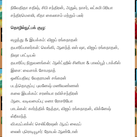
நிவேதிதா சதிஷ், சிபி சந்திரன், அதுல், நாசர், லட்சுமி பிரியா
சந்திரமௌலி, கீதா கைலாசம் மற்றும் பலர்
தொழில்நுட்பக் குழு:
எழுத்து & இயக்கம்: விஜய் ரங்கநாதன்
தயாரிப்பாளர்கள்: வெங்கி, ஆனந்த் எஸ் ஷா, விஜய் ரங்கநாதன்,
நிஷா பாட்டியல்
தயாரிப்பு நிறுவனங்கள்: ஆன்ட்ஹில் சினிமா & பாலம்பூர் டாக்கீஸ்
இசை: வைசாக் சோமநாத்
ஒளிப்பதிவு: வேதராமன் சங்கரன்
படத்தொகுப்பு: புவனேஷ் மணிவண்ணன்
கலை இயக்கம்: சரண்யா ரவிச்சந்திரன்
ஆடை வடிவமைப்பு: டீனா ரோசரியோ
பாடல்கள்: கார்த்திக் நேத்தா, விஜய் ரங்கநாதன், விக்னேஷ்
ஸ்ரீகாந்த்
வி.எஃப்.எக்ஸ்: செலிப்ரேஷன் ஆஃப் லைஃப்
லைன் புரொடியூசர்: நோயல் ஆண்டோன்