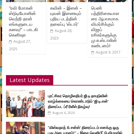
”ரவி மோகன்
கவின் – இளன் –
பெண்
ஸ்டுடியோஸின்
யுவன் இணையும்
பத்திரிகையாள
வெற்றி தான்
புதிய படத்தின்
ரை ஆபாசமாக
எங்களுடைய
தலைப்பு ‘ஸ்டார்’
விமர்சிக்கும்
கனவு!” – பாடகி
விஜய்
August 28,
கெனிஷா
ரசிகர்களுக்கு
2023
மு.க.ஸ்டாலின்
August 27,
கண்டனம்!
2025
August 9, 2017
Latest Updates
புரட்சிகர தொழிலதிபர் ஜி.டி.நாயுடுவின்
வாழ்க்கையை கொண்டாடும் ‘ஜி.டி.என்’
திரைப்பட ப்ரீ ரிலீஸ் நிகழ்வு!
August 6, 2026
“விஸ்வநாத் & சன்ஸ்’ திரைப்படம் எனக்கு ஒரு
புது அடையாளம்!” – இசை வெளியீட்டு விழாவில்