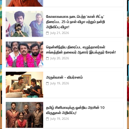
கோலாகலமாக நடைபெற்ற ‘கான் சிட்டி’
திரைப்பட 25-ம் நாள் விழா மற்றும் நன்றி
அறிவிப்பு விழா!
July 21, 2026
தென்னிந்திய திரைப்பட எழுத்தாளர்கள்
சங்கத்தின் தலைவர் ஆனார் இயக்குநர் சேரன்!
July 20, 2026
அருள்வான் – விமர்சனம்
July 19, 2026
தமிழ் சினிமாவுக்கு ஒன்றிய அரசின் 10
விருதுகள் அறிவிப்பு!
July 19, 2026