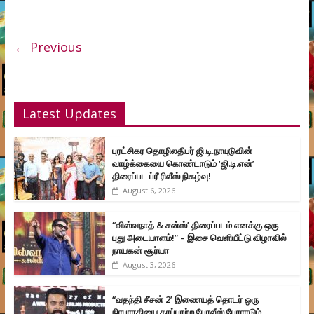
← Previous
Latest Updates
புரட்சிகர தொழிலதிபர் ஜி.டி.நாயுடுவின்
வாழ்க்கையை கொண்டாடும் ‘ஜி.டி.என்’
திரைப்பட ப்ரீ ரிலீஸ் நிகழ்வு!
August 6, 2026
“விஸ்வநாத் & சன்ஸ்’ திரைப்படம் எனக்கு ஒரு
புது அடையாளம்!” – இசை வெளியீட்டு விழாவில்
நாயகன் சூர்யா
August 3, 2026
“வதந்தி சீசன் 2’ இணையத் தொடர் ஒரு
நிரபராதியை காப்பாற்ற போலீஸ் போராடும்