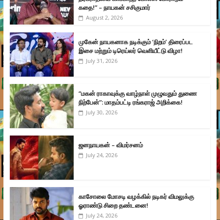
கதை!” – நாயகன் சசிகுமார்
August 2, 2026
முகேன் நாயகனாக நடிக்கும் ‘நிறம்’ திரைப்பட
இசை மற்றும் டிரெய்லர் வெளியீட்டு விழா!
July 31, 2026
“மகன் ராகாவுக்கு வாழ்நாள் முழுவதும் துணை
நிற்பேன்”: மாதம்பட்டி ரங்கராஜ் அறிக்கை!
July 30, 2026
ஜனநாயகன் – விமர்சனம்
July 24, 2026
காசோலை மோசடி வழக்கில் நடிகர் விமலுக்கு
ஓராண்டு சிறை தண்டனை!
July 24, 2026