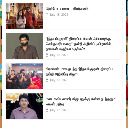
அன்பே டயானா – விமர்சனம்
July 18, 2026
”இதயம் முரளி’ திரைப்படம் என் அப்பாவுக்கு
செய்த மரியாதை”: நன்றி அறிவிப்பு விழாவில்
நாயகன் அதர்வா உருக்கம்!
July 18, 2026
பிரமாண்டமாக நடந்த ‘இதயம் முரளி’ திரைப்பட
நன்றி அறிவிப்பு விழா!
July 18, 2026
”ஊடகவியலாளர் விஜயனுக்கு என்ன நடந்தது?”
-சமஸ் பதிவு
July 17, 2026