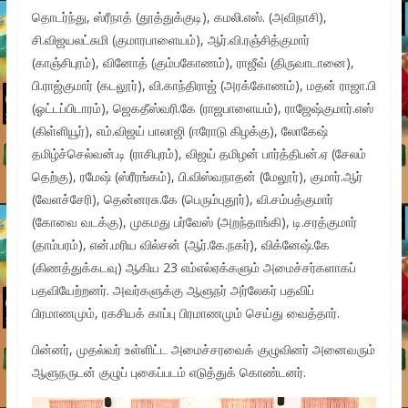
தொடர்ந்து, ஸ்ரீநாத் (தூத்துக்குடி), கமலி.எஸ். (அவிநாசி),
சி.விஜயலட்சுமி (குமாரபாளையம்), ஆர்.வி.ரஞ்சித்குமார்
(காஞ்சிபுரம்), வினோத் (கும்பகோணம்), ராஜீவ் (திருவாடானை),
பி.ராஜ்குமார் (கடலூர்), வி.காந்திராஜ் (அரக்கோணம்), மதன் ராஜா.பி
(ஓட்டப்பிடாரம்), ஜெகதீஸ்வரி.கே (ராஜபாளையம்), ராஜேஷ்குமார்.எஸ்
(கிள்ளியூர்), எம்.விஜய் பாலாஜி (ஈரோடு கிழக்கு), லோகேஷ்
தமிழ்ச்செல்வன்.டி (ராசிபுரம்), விஜய் தமிழன் பார்த்திபன்.ஏ (சேலம்
தெற்கு), ரமேஷ் (ஸ்ரீரங்கம்), பி.விஸ்வநாதன் (மேலூர்), குமார்.ஆர்
(வேளச்சேரி), தென்னரசு.கே (பெரும்புதூர்), வி.சம்பத்குமார்
(கோவை வடக்கு), முகமது பர்வேஸ் (அறந்தாங்கி), டி.சரத்குமார்
(தாம்பரம்), என்.மரிய வில்சன் (ஆர்.கே.நகர்), விக்னேஷ்.கே
(கிணத்துக்கடவு) ஆகிய 23 எம்எல்ஏக்களும் அமைச்சர்களாகப்
பதவியேற்றனர். அவர்களுக்கு ஆளுநர் அர்லேகர் பதவிப்
பிரமாணமும், ரகசியக் காப்பு பிரமாணமும் செய்து வைத்தார்.
பின்னர், முதல்வர் உள்ளிட்ட அமைச்சரவைக் குழுவினர் அனைவரும்
ஆளுநருடன் குழுப் புகைப்படம் எடுத்துக் கொண்டனர்.