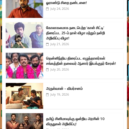
ஓராண்டு சிறை தண்டனை!
July 24, 2026
கோலாகலமாக நடைபெற்ற ‘கான் சிட்டி’
திரைப்பட 25-ம் நாள் விழா மற்றும் நன்றி
அறிவிப்பு விழா!
July 21, 2026
தென்னிந்திய திரைப்பட எழுத்தாளர்கள்
சங்கத்தின் தலைவர் ஆனார் இயக்குநர் சேரன்!
July 20, 2026
அருள்வான் – விமர்சனம்
July 19, 2026
தமிழ் சினிமாவுக்கு ஒன்றிய அரசின் 10
விருதுகள் அறிவிப்பு!