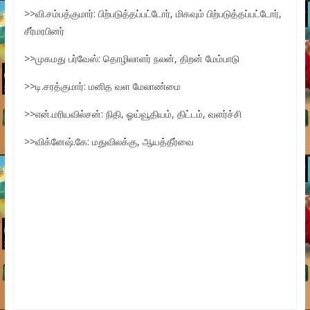
>>வி.சம்பத்குமார்: பிற்படுத்தப்பட்டோர், மிகவும் பிற்படுத்தப்பட்டோர்,
சீர்மரபினர்
>>முகமது பர்வேஸ்: தொழிலாளர் நலன், திறன் மேம்பாடு
>>டி.சரத்குமார்: மனித வள மேலாண்மை
>>என்.மரியவில்சன்: நிதி, ஓய்வூதியம், திட்டம், வளர்ச்சி
>>விக்னேஷ்.கே: மதுவிலக்கு, ஆயத்தீர்வை