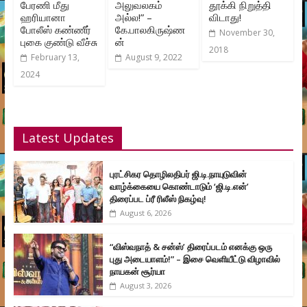
பேரணி மீது
அலுவலகம்
தூக்கி நிறுத்தி
ஹரியானா
அல்ல!” –
விடாது!
போலீஸ் கண்ணீர்
கே.பாலகிருஷ்ண
November 30,
புகை குண்டு வீச்சு
ன்
2018
February 13,
August 9, 2022
2024
Latest Updates
புரட்சிகர தொழிலதிபர் ஜி.டி.நாயுடுவின்
வாழ்க்கையை கொண்டாடும் ‘ஜி.டி.என்’
திரைப்பட ப்ரீ ரிலீஸ் நிகழ்வு!
August 6, 2026
“விஸ்வநாத் & சன்ஸ்’ திரைப்படம் எனக்கு ஒரு
புது அடையாளம்!” – இசை வெளியீட்டு விழாவில்
நாயகன் சூர்யா
August 3, 2026