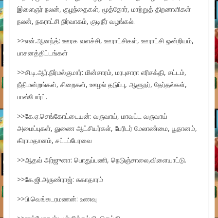
இளைஞர் நலன், குழந்தைகள், மூத்தோர், மாற்றுத் திறனாளிகள்
நலன், நகராட்சி நிர்வாகம், குடிநீர் வழங்கல்.
>>என்.ஆனந்த்: ஊரக வளச்சி, ஊராட்சிகள், ஊராட்சி ஒன்றியம்,
பாசனத்திட்டங்கள்
>>சி.டி.ஆர்.நிர்மல்குமார்: மின்சாரம், மரபுசாரா எரிசக்தி, சட்டம்,
நீதிமன்றங்கள், சிறைகள், ஊழல் தடுப்பு, ஆளுநர், தேர்தல்கள்,
பாஸ்போர்ட்.
>>கே.ஏ.செங்கோட்டையன்: வருவாய், மாவட்ட வருவாய்
அமைப்புகள், துணை ஆட்சியர்கள், பேரிடர் மேலாண்மை, பூதானம்,
கிராமதானம், சட்டப்பேரவை
>>ஆதவ் அர்ஜுனா: பொதுப்பணி, நெடுஞ்சாலை,விளையாட்டு.
>>கே.ஜி.அருண்ராஜ்: சுகாதாரம்
>>பி.வெங்கடரமணன்: உணவு