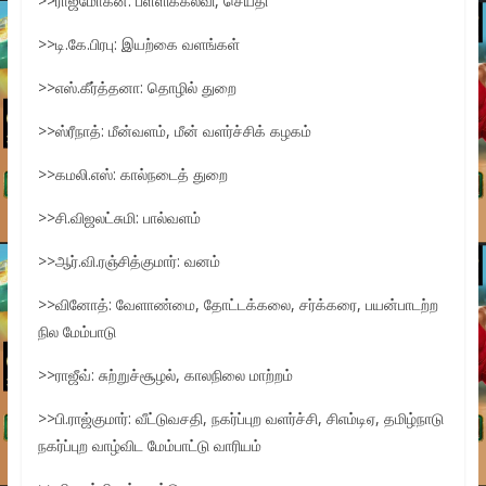
>>ராஜ்மோகன்: பள்ளிக்கல்வி, செய்தி
>>டி.கே.பிரபு: இயற்கை வளங்கள்
>>எஸ்.கீர்த்தனா: தொழில் துறை
>>ஸ்ரீநாத்: மீன்வளம், மீன் வளர்ச்சிக் கழகம்
>>கமலி.எஸ்: கால்நடைத் துறை
>>சி.விஜலட்சுமி: பால்வளம்
>>ஆர்.வி.ரஞ்சித்குமார்: வனம்
>>வினோத்: வேளாண்மை, தோட்டக்கலை, சர்க்கரை, பயன்பாடற்ற
நில மேம்பாடு
>>ராஜீவ்: சுற்றுச்சூழல், காலநிலை மாற்றம்
>>பி.ராஜ்குமார்: வீட்டுவசதி, நகர்ப்புற வளர்ச்சி, சிஎம்டிஏ, தமிழ்நாடு
நகர்ப்புற வாழ்விட மேம்பாட்டு வாரியம்