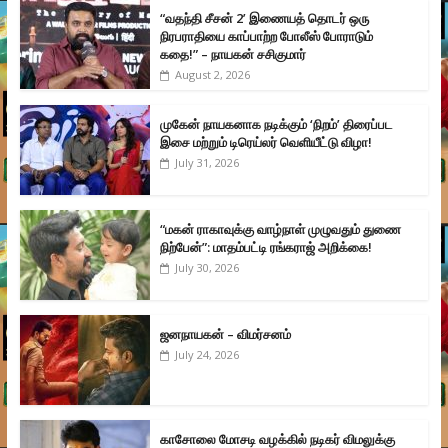
“வதந்தி சீசன் 2’ இணையத் தொடர் ஒரு
நிரபராதியை காப்பாற்ற போலீஸ் போராடும்
கதை!” – நாயகன் சசிகுமார்
August 2, 2026
முகேன் நாயகனாக நடிக்கும் ‘நிறம்’ திரைப்பட
இசை மற்றும் டிரெய்லர் வெளியீட்டு விழா!
July 31, 2026
“மகன் ராகாவுக்கு வாழ்நாள் முழுவதும் துணை
நிற்பேன்”: மாதம்பட்டி ரங்கராஜ் அறிக்கை!
July 30, 2026
ஜனநாயகன் – விமர்சனம்
July 24, 2026
காசோலை மோசடி வழக்கில் நடிகர் விமலுக்கு