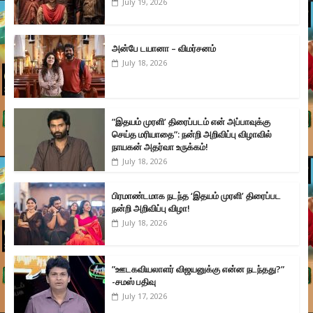
July 19, 2026
அன்பே டயானா – விமர்சனம்
July 18, 2026
”இதயம் முரளி’ திரைப்படம் என் அப்பாவுக்கு
செய்த மரியாதை”: நன்றி அறிவிப்பு விழாவில்
நாயகன் அதர்வா உருக்கம்!
July 18, 2026
பிரமாண்டமாக நடந்த ‘இதயம் முரளி’ திரைப்பட
நன்றி அறிவிப்பு விழா!
July 18, 2026
”ஊடகவியலாளர் விஜயனுக்கு என்ன நடந்தது?”
-சமஸ் பதிவு
July 17, 2026