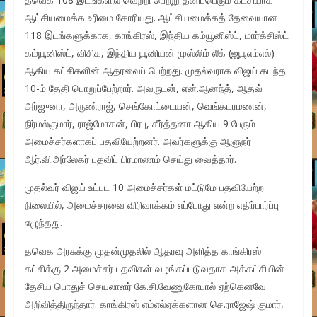
ஆட்சியமைக்க உரிமை கோரியது. ஆட்சியமைக்கத் தேவையான
118 இடங்களுக்காக, காங்கிரஸ், இந்திய கம்யூனிஸ்ட், மார்க்சிஸ்ட்
கம்யூனிஸ்ட், விசிக, இந்திய யூனியன் முஸ்லிம் லீக் (ஐயூஎம்எல்)
ஆகிய கட்சிகளின் ஆதரவைப் பெற்றது. முதல்வராக விஜய் கடந்த
10-ம் தேதி பொறுப்பேற்றார். அவருடன், என்.ஆனந்த், ஆதவ்
அர்ஜுனா, அருண்ராஜ், செங்கோட்டையன், வெங்கடரமணன்,
நிர்மல்குமார், ராஜ்மோகன், பிரபு, கீர்த்தனா ஆகிய 9 பேரும்
அமைச்சர்களாகப் பதவியேற்றனர். அவர்களுக்கு ஆளுநர்
ஆர்.வி.அர்லேகர் பதவிப் பிரமாணம் செய்து வைத்தார்.
முதல்வர் விஜய் உட்பட 10 அமைச்சர்கள் மட்டுமே பதவியேற்ற
நிலையில், அமைச்சரவை விரிவாக்கம் எப்போது என்ற எதிர்பார்ப்பு
எழுந்தது.
தவெக அரசுக்கு முதன்முதலில் ஆதரவு அளித்த காங்கிரஸ்
கட்சிக்கு 2 அமைச்சர் பதவிகள் வழங்கப்படுவதாக அக்கட்சியின்
தேசிய பொதுச் செயலாளர் கே.சி.வேணுகோபால் ஏற்கெனவே
அறிவித்திருந்தார். காங்கிரஸ் எம்எல்ஏக்களான செ.ராஜேஷ் குமார்,