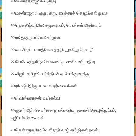
>>வி.காந்திராஜ்: கூட்டுறவு
>>மதன்ராஜா.பி: குறு, சிறு, நடுத்தரத் தொழில்கள் துறை
>>ஜெகதீஷ்வரி.கே: சமூக நலம், பெண்கள் அதிகாரம்
>>ராஜேஷ்குமார்.எஸ்: சுற்றுலா
>>எம்.விஜய் பாலாஜி: கைத்தறி, துணிநூல், காதி
>>லோகேஷ் தமிழ்ச்செல்வன்.டி: வணிகவரி, பதிவு
>>விஜய் தமிழன் பார்த்திபன்.ஏ: போக்குவரத்து
>>ரமேஷ்: இந்து சமய அறநிலையங்கள்
>>பி.விஸ்வநாதன்: உயர்கல்வி
>>குமார்.ஆர்: செயற்கை நுண்ணறிவு, தகவல் தொழில்நுட்பம்,
டிஜிட்டல் சேவைகள்
>>தென்னரசு.கே: வெளிநாடு வாழ் தமிழர்கள் நலன்