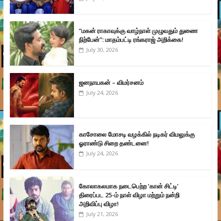
“மகன் ராகாவுக்கு வாழ்நாள் முழுவதும் துணை
நிற்பேன்”: மாதம்பட்டி ரங்கராஜ் அறிக்கை!
July 30, 2026
ஜனநாயகன் – விமர்சனம்
July 24, 2026
காசோலை மோசடி வழக்கில் நடிகர் விமலுக்கு
ஓராண்டு சிறை தண்டனை!
July 24, 2026
கோலாகலமாக நடைபெற்ற ‘கான் சிட்டி’
திரைப்பட 25-ம் நாள் விழா மற்றும் நன்றி
அறிவிப்பு விழா!
July 21, 2026