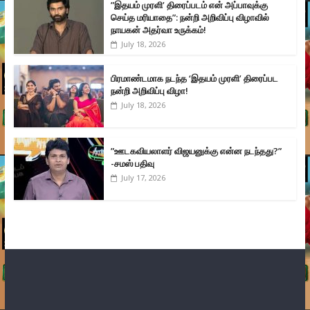
”இதயம் முரளி’ திரைப்படம் என் அப்பாவுக்கு
செய்த மரியாதை”: நன்றி அறிவிப்பு விழாவில்
நாயகன் அதர்வா உருக்கம்!
July 18, 2026
பிரமாண்டமாக நடந்த ‘இதயம் முரளி’ திரைப்பட
நன்றி அறிவிப்பு விழா!
July 18, 2026
”ஊடகவியலாளர் விஜயனுக்கு என்ன நடந்தது?”
-சமஸ் பதிவு
July 17, 2026