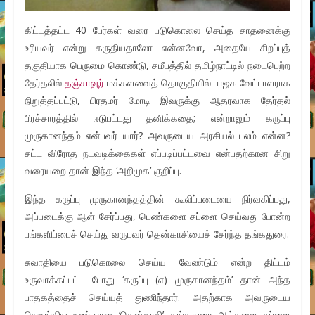
கிட்டத்தட்ட 40 பேர்கள் வரை படுகொலை செய்த சாதனைக்கு
உரியவர் என்று கருதியதாலோ என்னவோ, அதையே சிறப்புத்
தகுதியாக பெருமை கொண்டு, சமீபத்தில் தமிழ்நாட்டில் நடைபெற்ற
தேர்தலில்
தஞ்சாவூர்
மக்களவைத் தொகுதியில் பாஜக வேட்பாளராக
நிறுத்தப்பட்டு, பிரதமர் மோடி இவருக்கு ஆதரவாக தேர்தல்
பிரச்சாரத்தில் ஈடுபட்டது தனிக்கதை; என்றாலும் கருப்பு
முருகானந்தம் என்பவர் யார்? அவருடைய அரசியல் பலம் என்ன?
சட்ட விரோத நடவடிக்கைகள் எப்படிப்பட்டவை என்பதற்கான சிறு
வரையறை தான் இந்த ‘அறிமுக’ குறிப்பு.
இந்த கருப்பு முருகானந்தத்தின் கூலிப்படையை நிர்வகிப்பது,
அப்படைக்கு ஆள் சேர்ப்பது, பெண்களை சப்ளை செய்வது போன்ற
பங்களிப்பைச் செய்து வருபவர் தென்காசியைச் சேர்ந்த தங்கதுரை.
சுவாதியை படுகொலை செய்ய வேண்டும் என்ற திட்டம்
உருவாக்கப்பட்ட போது ‘கருப்பு (எ) முருகானந்தம்’ தான் அந்த
பாதகத்தைச் செய்யத் துணிந்தார். அதற்காக அவருடைய
நெருங்கிய நண்பரான ‘தென்காசி’ தங்கதுரை ஆட்களை சப்ளை