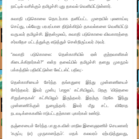
நாட்டில் வசிக்கும் தமிழச்சி புது தகவல் வெளியிட்டுள்ளார்.
சுவாதி படுகொலை தொடர்பாக தனிப்பட்ட முறையில் புலனாய்வு
செய்து, பல்வேறு பரபரப்பான திடுக்கிடும் தகவல்களை வெளியிட்டு
வருபவர் தமிழச்சி. இதன்மூலம், சுவாதி படுகொலை விவகாரத்தை
சர்வதேச மட்டத்துக்கு எடுத்துச் சென்றிருப்பவர் அவர்.
“சுவாதி படுகொலை: தென்காசியில் ஏன் குற்றவாளிகள்
கிடைக்கிறார்கள்?” என்ற தலைப்பில் தமிழச்சி தனது முகநூல்
பக்கத்தில் பதிவிட்டுள்ள லேட்டஸ்ட் பதிவு:-
தென்காசியைச் சேர்ந்த தங்கதுரை இந்து முன்னணியைச்
சேர்ந்தவர். இவர் முன்பு ‘பாஜக’ கட்சியிலும், பிறகு ‘விடுதலை
சிறுத்தைகள்’ கட்சியிலும் இருந்தவர். இதற்கு பிறகே ‘இந்து
முன்னணி’க்குள் நுழைந்தார். இவர் மீது சட்ட விரோத
நடவடிக்கைகளில் ஈடுபட்டதற்கான புகார்கள் உண்டு.
தஞ்சையைச் சேர்ந்த பா.ஜ.க.வின் மாநில இளைஞரணிச் செயலாளர்
‘கருப்பு (எ) முருகானந்தம்’. மதக் கலவரம் ஏற்படுத்துவது,