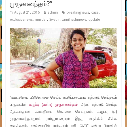
முருகானந்தம்?”
,
,
August 21, 2016
admin
breakingnews
case
,
,
,
,
exclusivenews
murder
Swathi
tamilnadunews
update
“சுவாதியை படுகொலை செய்ய கூலிப்படையை ஏற்பாடு செய்தவர்
பாஜகவின்
கருப்பு (என்ற) முருகானந்தம்
. அவர் ஏற்பாடு செய்த
ஆட்கள்தான் சுவாதியை கொலை செய்தனர். கருப்பு (எ)
முருகானந்தம்தான் ராம்குமாரையும் இந்த வழக்கில் சிக்க
வைத்தவர். உண்மையி்ல் ராம்குமார் பலி ஆடு” என்று பிரான்ஸ்