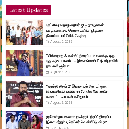
Latest Updates
புரட்சிகர தொழிலதிபர் ஜி.டி.நாயுடுவின்
வாழ்க்கையை கொண்டாடும் ‘ஜி.டி.என்’
திரைப்பட ப்ரீ ரிலீஸ் நிகழ்வு!
August 6, 2026
“விஸ்வநாத் & சன்ஸ்’ திரைப்படம் எனக்கு ஒரு
புது அடையாளம்!” – இசை வெளியீட்டு விழாவில்
நாயகன் சூர்யா
August 3, 2026
“வதந்தி சீசன் 2’ இணையத் தொடர் ஒரு
நிரபராதியை காப்பாற்ற போலீஸ் போராடும்
கதை!” – நாயகன் சசிகுமார்
August 2, 2026
முகேன் நாயகனாக நடிக்கும் ‘நிறம்’ திரைப்பட
இசை மற்றும் டிரெய்லர் வெளியீட்டு விழா!
July 31, 2026