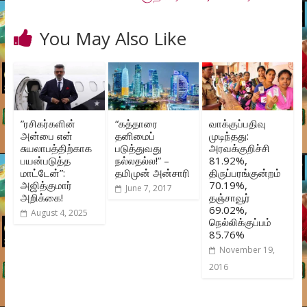
You May Also Like
”ரசிகர்களின்
“கத்தாரை
வாக்குப்பதிவு
அன்பை என்
தனிமைப்
முடிந்தது:
சுயலாபத்திற்காக
படுத்துவது
அரவக்குறிச்சி
பயன்படுத்த
நல்லதல்ல!” –
81.92%,
மாட்டேன்”:
தமிமுன் அன்சாரி
திருப்பரங்குன்றம்
அஜித்குமார்
70.19%,
June 7, 2017
அறிக்கை!
தஞ்சாவூர்
69.02%,
August 4, 2025
நெல்லிக்குப்பம்
85.76%
November 19,
2016