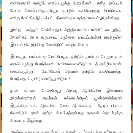
எனவேதான் தமிழில் கையெழுத்து போடுங்கள் என்று இப்படிக்
கேட்க வேண்டியிருக்கிறது. தமிழில் கையெழுத்து போடுங்கள்
என்று கேட்கிற இப்படிப்பட்ட நிலைக்கு வருத்தமாகவும் இருக்கிறது.
இன்று மருந்தும் செல்போனும் அத்தியாவசியமாகிவிட்டன. இந்த
இரண்டும் கேடு தருபவை. மருந்தை மையப்படுத்தி எடுத்துள்ள
இப்படம் வெற்றி பெற வேண்டும்” என்றார் பேரரசு.
இயக்குநர் பாக்யராஜ் பேசும்போது, “தமிழில் தான் எப்போதும் நான்
கையெழுத்து போடுவேன் . காசோலைகளிலும் கூடத் தமிழில் தான்
கையெழுத்து போடுவேன் ஆனால் தமிழில் கையெழுத்து
போடுவதால் தமிழ் வளர்ந்து விடுமா?
நான் சைனா போனபோது அங்கு ஆங்கிலமே இல்லாமல
இருக்கிறார்கள் அவர்கள் எல்லாவற்றிலும் முன்னேறித்தான்
இருக்கிறார்கள். ஆங்கிலம் பேசும் ஆட்களைத் தேடிப் பிடிகக
வேண்டும் .நான் அங்கு போயிருந்தபோது தகவல் தொடர்புக்கு
சிரமமாக இருந்தது.
அண்மையில ஒரு தெலுங்குப் படத்தின் படப்பிடிப்புக்கு கம்போடியா