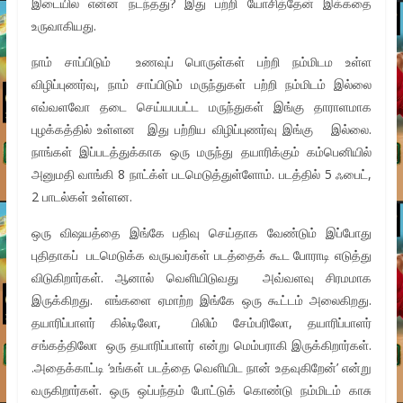
இடையில என்ன நடந்தது? இது பற்றி யோசித்தேன் இக்கதை
உருவாகியது.
நாம் சாப்பிடும் உணவுப் பொருள்கள் பற்றி நம்மிடம உள்ள
விழிப்புணர்வு, நாம் சாப்பிடும் மருந்துகள் பற்றி நம்மிடம் இல்லை
எவ்வளவோ தடை செய்யபபட்ட மருந்துகள் இங்கு தாராளமாக
புழக்கத்தில் உள்ளன இது பற்றிய விழிப்புணர்வு இங்கு இல்லை.
நாங்கள் இப்படத்துக்காக ஒரு மருந்து தயாரிக்கும் கம்பெனியில்
அனுமதி வாங்கி 8 நாட்க்ள் படமெடுத்துள்ளோம். படத்தில் 5 ஃபைட்,
2 பாடல்கள் உள்ளன.
ஒரு விஷயத்தை இங்கே பதிவு செய்தாக வேண்டும் இப்போது
புதிதாகப் படமெடுக்க வருபவர்கள் படத்தைக் கூட போராடி எடுத்து
விடுகிறார்கள். ஆனால் வெளியிடுவது அவ்வளவு சிரமமாக
இருக்கிறது. எங்களை ஏமாற்ற இங்கே ஒரு கூட்டம் அலைகிறது.
தயாரிப்பாளர் கில்டிலோ, பிலிம் சேம்பரிலோ, தயாரிப்பாளர்
சங்கத்திலோ ஒரு தயாரிப்பாளர் என்று மெம்பராகி இருக்கிறார்கள்.
.அதைக்காட்டி ‘உங்கள் படத்தை வெளியிட நான் உதவுகிறேன்’ என்று
வருகிறார்கள். ஒரு ஒப்பந்தம் போட்டுக் கொண்டு நம்மிடம் காசு