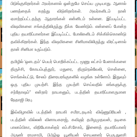
பிடுங்குகிறார்கள் அவர்களால் ஒன்றுமே செய்ய முடியாது. ஆனால்
பணத்தைக் கறந்து விடுகிறார்கள். அவர்களிடம் நான்
ஏமாற்றப்பட்டதற்கு ஆதாரங்கள் என்னிடம் உள்ளன. இப்படிப்பட்ட
விஷமிகளை சங்கத்திலிருந்து நீக்க வேண்டும். என்னைப் போன்ற
புதிய தயாரிப்பாளர்கள இப்படிப்பட்ட போலிகளிடம் சிக்கிக்கொண்டு
தவிக்கிறார்கள். இந்த விஷமிகளை சினிமாவிலிருந்து விரட்டினால்
தான் சினிமா உருப்படும்.
தமிழில் ‘ஒளடதம்’ பெயர் பொறிக்கப்பட்ட மூணு லட்சம் பேனாக்களை
திருச்சி, கோயம்புத்தூர், மதுரை, திருநெல்வேலி, சென்னை,
செங்கல்பட்டு, சேலம் திரையரங்குகளில் வழங்க உள்ளோம். இதுவும்
ஒரு புதிய முயற்சி. இந்த முயற்சி செய்வதில் எங்களுக்கு
சந்தோஷம்” என்றார் நாயகனும், படத்தின் தயாரிப்பாளருமான
நேதாஜி பிரபு.
இவ்விழாவில் படத்தின் நாயகி சமீரா,.நடிகர் விஷ்ணுபிரியன் ,
படத்தின் வில்லன் வினாயகராஜ், கவிஞர் தமிழமுதவன், நடிகை
பாலாம்பிகா, விநியோகஸ்தர் எம்.சி.சேகர், இணைத் தயாரிப்பாளர்
அருண் ராமசாமி, பிஆர்ஓ யூனியன் செயலாளர் பெரு.துளசி