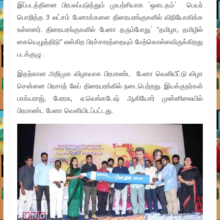
இப்படத்தினை பிரபலப்படுத்தும் முயற்சியாக `ஒளடதம்` பெயர்
பொறித்த 3 லட்சம் பேனாக்களை திரையரங்குகளில் விநியோகிக்க
உள்ளனர். திரையரங்குகளில் பேனா தரும்போது` “தமிழா, தமிழில்
கையெழுத்திடு” என்கிற பிரச்சாரத்தையும் மேற்கொள்ளவிருக்கிறது
படக்குழு .
இதற்கான அறிமுக விழாவாக பிரமாண்ட பேனா வெளியீட்டு விழா
சென்னை பிரசாத் லேப் திரையரங்கில் நடைபெற்றது. இயக்குநர்கள்
பாக்யராஜ், பேரரசு, ஏ.வெங்கடேஷ் ஆகியோர் முன்னிலையில்
பிரமாண்ட பேனா வெளியிடப்பட்டது.