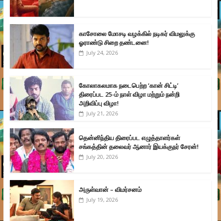
காசோலை மோசடி வழக்கில் நடிகர் விமலுக்கு
ஓராண்டு சிறை தண்டனை!
July 24, 2026
கோலாகலமாக நடைபெற்ற ‘கான் சிட்டி’
திரைப்பட 25-ம் நாள் விழா மற்றும் நன்றி
அறிவிப்பு விழா!
July 21, 2026
தென்னிந்திய திரைப்பட எழுத்தாளர்கள்
சங்கத்தின் தலைவர் ஆனார் இயக்குநர் சேரன்!
July 20, 2026
அருள்வான் – விமர்சனம்
July 19, 2026