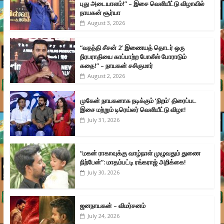
புது அடையாளம்!” – இசை வெளியீட்டு விழாவில்
நாயகன் சூர்யா
August 3, 2026
“வதந்தி சீசன் 2’ இணையத் தொடர் ஒரு
நிரபராதியை காப்பாற்ற போலீஸ் போராடும்
கதை!” – நாயகன் சசிகுமார்
August 2, 2026
முகேன் நாயகனாக நடிக்கும் ‘நிறம்’ திரைப்பட
இசை மற்றும் டிரெய்லர் வெளியீட்டு விழா!
July 31, 2026
“மகன் ராகாவுக்கு வாழ்நாள் முழுவதும் துணை
நிற்பேன்”: மாதம்பட்டி ரங்கராஜ் அறிக்கை!
July 30, 2026
ஜனநாயகன் – விமர்சனம்
July 24, 2026