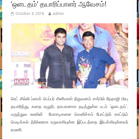
‘ஒளடதம்’ தயாரிப்பாளர் ஆவேசம்!
October 4, 2018
admin
ரெட் சில்லி ப்ளாக் பெப்பர் சினிமாஸ் நிறுவனம் சார்பில் நேதாஜி பிரபு
தயாரித்து, கதை எழுதி, நாயகனாக நடித்துள்ள படம் `ஒளடதம்`.
மருத்துவ உலகின் மோசடிகளை வெளிச்சம் போட்டுக் காட்டும்
மெடிக்கல் த்ரில்லராக உருவாகியுள்ள இப்படத்தை இயக்கியுள்ளவர்
ரமணி.