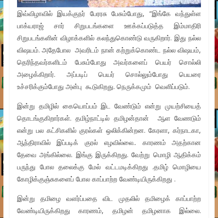
இவ்விழாவில் இயக்குநர் பேரரசு பேசும்போது, “இங்கே வந்துள்ள
பாக்யராஜ் சார் சிறுபடங்களை ஊக்கப்படுத்த இம்மாதிரி
சிறுபடங்களின் விழாக்களில் கலந்துகொண்டு வருகிறார். இது நல்ல
விஷயம். அதேபோல அவரிடம் நான் கற்றுக்கொண்ட நல்ல விஷயம்,
தெரிந்தவர்களிடம் பேசும்போது அவர்களைப் பெயர் சொல்லி
அழைக்கிறார். அப்படிப் பெயர் சொல்லும்போது பெயரை
உச்சரிக்கும்போது அன்பு கூடுகிறது. நெருக்கமும் வெளிப்படும்.
இன்று தமிழில் கையொப்பம் இட வேண்டும் என்று முயற்சியைத்
தொடங்குகிறார்கள். தமிழ்நாட்டில் தமிழன்தான் ஆள வேணடும்
என்று பல கட்சிகளில் குரல்கள் ஒலிக்கின்றன. கேரளா, கர்நாடகா,
ஆந்திராவில் இப்படிக் குரல் எழவில்லை.. காரணம் அதற்கான
தேவை அங்கில்லை. இங்கு இருக்கிறது. வேற்று மொழி ஆதிக்கம்
பருந்து போல தலைக்கு மேல் வட்டமடிக்கிறது .தமிழ் மொழியை
கோழிக்குஞ்சுகளைப் போல காப்பாற்ற வேண்டியிருக்கிறது .
இன்று தமிழை வளர்ப்பதை விட முதலில் தமிழைக் காப்பாற்ற
வேண்டியிருக்கிறது காரணம், தமிழன் தமிழனாக இல்லை.