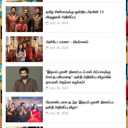
தமிழ் சினிமாவுக்கு ஒன்றிய அரசின் 10
விருதுகள் அறிவிப்பு!
July 19, 2026
அன்பே டயானா – விமர்சனம்
July 18, 2026
”இதயம் முரளி’ திரைப்படம் என் அப்பாவுக்கு
செய்த மரியாதை”: நன்றி அறிவிப்பு விழாவில்
நாயகன் அதர்வா உருக்கம்!
July 18, 2026
பிரமாண்டமாக நடந்த ‘இதயம் முரளி’ திரைப்பட
நன்றி அறிவிப்பு விழா!
July 18, 2026