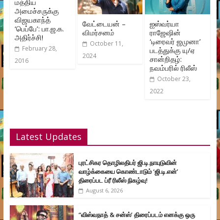
மத்திய
அமைச்சருக்கு
விஜயகாந்த்
வேட்டையன் –
ஐஸ்வர்யா
‘பெப்பே’: பா.ஜ.க.
விமர்சனம்
ராஜேஷின்
அதிர்ச்சி!
‘டிரைவர் ஜமுனா’
October 11,
February 28,
படத்துக்கு யு/ஏ
2024
சான்றிதழ்:
2016
நவம்பரில் ரிலீஸ்
October 23,
2022
Latest Updates
புரட்சிகர தொழிலதிபர் ஜி.டி.நாயுடுவின்
வாழ்க்கையை கொண்டாடும் ‘ஜி.டி.என்’
திரைப்பட ப்ரீ ரிலீஸ் நிகழ்வு!
August 6, 2026
“விஸ்வநாத் & சன்ஸ்’ திரைப்படம் எனக்கு ஒரு