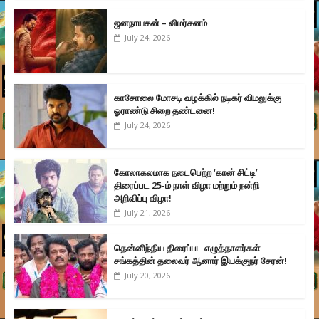
ஜனநாயகன் – விமர்சனம்
July 24, 2026
காசோலை மோசடி வழக்கில் நடிகர் விமலுக்கு
ஓராண்டு சிறை தண்டனை!
July 24, 2026
கோலாகலமாக நடைபெற்ற ‘கான் சிட்டி’
திரைப்பட 25-ம் நாள் விழா மற்றும் நன்றி
அறிவிப்பு விழா!
July 21, 2026
தென்னிந்திய திரைப்பட எழுத்தாளர்கள்
சங்கத்தின் தலைவர் ஆனார் இயக்குநர் சேரன்!
July 20, 2026