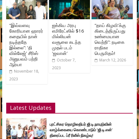
“இவ்வளவு
ஐக்கிய அரபு
“தாய் கிழவி’க்கு
கோரியான ஹாரர்
எமிரேட்ஸில் $16
கிடைத்திருப்பது
கதையில் நான்
மில்லியன்
உண்மையான
நடித்ததே
வசூலை கடந்த
வெற்றி”: நடிகை
இல்லை”: ‘தி
முதல் படம்
ராதிகா
வில்லேஜ்’ சீரிஸ்
‘ஜவான்’
பெருமிதம்!
அனுபவம் பற்றி
October 7,
March 12, 2026
ஆர்யா
2023
November 18,
2023
Latest Updates
புரட்சிகர தொழிலதிபர் ஜி.டி.நாயுடுவின்
வாழ்க்கையை கொண்டாடும் ‘ஜி.டி.என்’
திரைப்பட ப்ரீ ரிலீஸ் நிகழ்வு!