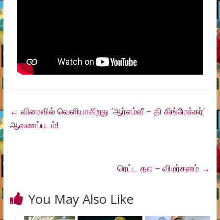
←
விரைவில் வெளியாகிறது ’ஆர்எம்வீ – தி கிங்மேக்கர்’
ஆவணப்படம்!
ரெட்ட தல – விமர்சனம்
→
You May Also Like