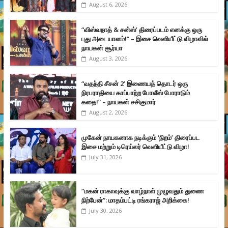
August 6, 2026
“விஸ்வநாத் & சன்ஸ்’ திரைப்படம் எனக்கு ஒரு
புது அடையாளம்!” – இசை வெளியீட்டு விழாவில்
நாயகன் சூர்யா
August 3, 2026
“வதந்தி சீசன் 2’ இணையத் தொடர் ஒரு
நிரபராதியை காப்பாற்ற போலீஸ் போராடும்
கதை!” – நாயகன் சசிகுமார்
August 2, 2026
முகேன் நாயகனாக நடிக்கும் ‘நிறம்’ திரைப்பட
இசை மற்றும் டிரெய்லர் வெளியீட்டு விழா!
July 31, 2026
“மகன் ராகாவுக்கு வாழ்நாள் முழுவதும் துணை
நிற்பேன்”: மாதம்பட்டி ரங்கராஜ் அறிக்கை!
July 30, 2026