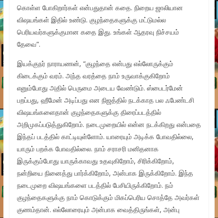
கொள்ள போகிறார்கள் என்பதுதான் கதை. நிறைய ஜாலியான
விஷயங்கள் இதில் உண்டு. குழந்தைகளுக்கு மட்டுமல்ல
பெரியவர்களுக்குமான கதை இது. உங்கள் ஆதரவு நிச்சயம்
தேவை”.
இயக்குநர் நாராயணன், “குழந்தை என்பது எல்லோருக்கும்
கிடைக்கும் வரம். அந்த வரத்தை நாம் உருவாக்குகிறோம்
எனும்போது அதில் பெருமை அடைய வேண்டும். ஸ்பைடர்மேன்
பறப்பது, ஹீமேன் அடிப்பது என நிஜத்தில் நடக்காத பல ஃபேண்டசி
விஷயங்களைதான் குழந்தைகளுக்கு திரைப்படத்தில்
அறிமுகப்படுத்துகிறோம். நடைமுறையில் என்ன நடக்கிறது என்பதை
இந்தப் படத்தில் காட்டியுள்ளோம். யாரையும் அடிக்க போவதில்லை,
யாரும் பறக்க போவதில்லை. நாம் சராசரி மனிதனாக
இருக்கும்போது யாருக்காவது உதவுகிறோம், சிரிக்கிறோம்,
நன்றியை நினைத்து பார்க்கிறோம், அன்பாக இருக்கிறோம். இந்த
நடைமுறை விஷயங்களை படத்தில் பேசியிருக்கிறோம். நம்
குழந்தைகளுக்கு நாம் கொடுக்கும் மிகப்பெரிய சொத்தே அவர்கள்
குணம்தான். எல்லோரையும் அன்பாக வைத்திருங்கள், அன்பு