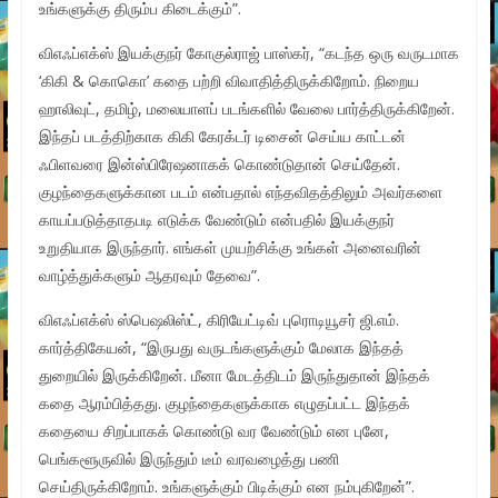
உங்களுக்கு திரும்ப கிடைக்கும்”.
விஎஃப்எக்ஸ் இயக்குநர் கோகுல்ராஜ் பாஸ்கர், “கடந்த ஒரு வருடமாக
‘கிகி & கொகொ’ கதை பற்றி விவாதித்திருக்கிறோம். நிறைய
ஹாலிவுட், தமிழ், மலையாளப் படங்களில் வேலை பார்த்திருக்கிறேன்.
இந்தப் படத்திற்காக கிகி கேரக்டர் டிசைன் செய்ய காட்டன்
ஃபிளவரை இன்ஸ்பிரேஷனாகக் கொண்டுதான் செய்தேன்.
குழந்தைகளுக்கான படம் என்பதால் எந்தவிதத்திலும் அவர்களை
காயப்படுத்தாதபடி எடுக்க வேண்டும் என்பதில் இயக்குநர்
உறுதியாக இருந்தார். எங்கள் முயற்சிக்கு உங்கள் அனைவரின்
வாழ்த்துக்களும் ஆதரவும் தேவை”.
விஎஃப்எக்ஸ் ஸ்பெஷலிஸ்ட், கிரியேட்டிவ் புரொடியூசர் ஜி.எம்.
கார்த்திகேயன், “இருபது வருடங்களுக்கும் மேலாக இந்தத்
துறையில் இருக்கிறேன். மீனா மேடத்திடம் இருந்துதான் இந்தக்
கதை ஆரம்பித்தது. குழந்தைகளுக்காக எழுதப்பட்ட இந்தக்
கதையை சிறப்பாகக் கொண்டு வர வேண்டும் என புனே,
பெங்களூருவில் இருந்தும் டீம் வரவழைத்து பணி
செய்திருக்கிறோம். உங்களுக்கும் பிடிக்கும் என நம்புகிறேன்”.