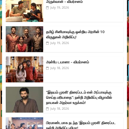
அருள்வான் – விமர்சனம்
July 19, 2026
தமிழ் சினிமாவுக்கு ஒன்றிய அரசின் 10
விருதுகள் அறிவிப்பு!
July 19, 2026
அன்பே டயானா – விமர்சனம்
July 18, 2026
”இதயம் முரளி’ திரைப்படம் என் அப்பாவுக்கு
செய்த மரியாதை”: நன்றி அறிவிப்பு விழாவில்
நாயகன் அதர்வா உருக்கம்!
July 18, 2026
பிரமாண்டமாக நடந்த ‘இதயம் முரளி’ திரைப்பட
நன்றி அறிவிப்பு விழா!