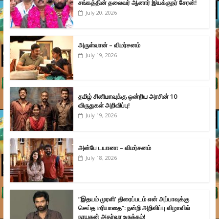
சங்கத்தின் தலைவர் ஆனார் இயக்குநர் சேரன்!
July 20, 2026
அருள்வான் – விமர்சனம்
July 19, 2026
தமிழ் சினிமாவுக்கு ஒன்றிய அரசின் 10
விருதுகள் அறிவிப்பு!
July 19, 2026
அன்பே டயானா – விமர்சனம்
July 18, 2026
”இதயம் முரளி’ திரைப்படம் என் அப்பாவுக்கு
செய்த மரியாதை”: நன்றி அறிவிப்பு விழாவில்
நாயகன் அதர்வா உருக்கம்!