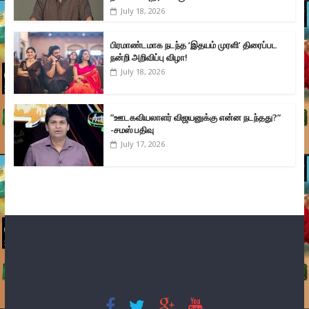
July 18, 2026
பிரமாண்டமாக நடந்த ‘இதயம் முரளி’ திரைப்பட
நன்றி அறிவிப்பு விழா!
July 18, 2026
”ஊடகவியலாளர் விஜயனுக்கு என்ன நடந்தது?”
-சமஸ் பதிவு
July 17, 2026