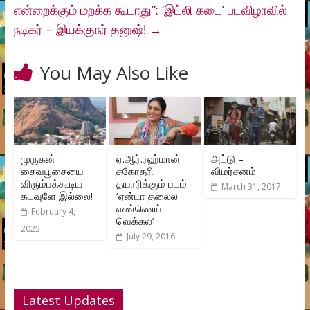
என்றைக்கும் மறக்க கூடாது”: ‘இட்லி கடை’ படவிழாவில்
நடிகர் – இயக்குநர் தனுஷ்!
→
You May Also Like
முருகன்
ஏ.ஆர்.ரஹ்மான்
அட்டு –
சைவபூசையை
சகோதரி
விமர்சனம்
விரும்பக்கூடிய
தயாரிக்கும் படம்
March 31, 2017
கடவுளே இல்லை!
‘ஏன்டா தலைல
எண்ணெய்
February 4,
வெக்கல’
2025
July 29, 2016
Latest Updates