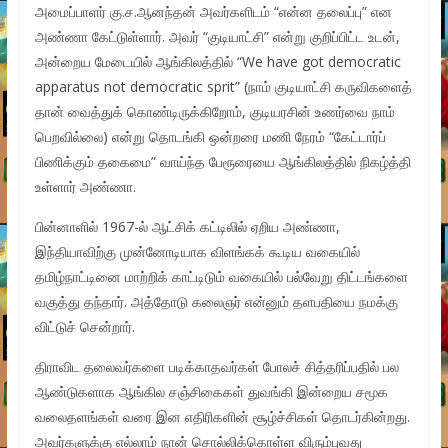
அமைப்பாளர் கு.ச.ஆனந்தன் அவர்களிடம் “என்ன தலைப்பு” என
அண்ணா கேட்டுள்ளார். அவர் “குடியாட்சி” என்று குறிப்பிட்ட உடன்,
அன்றைய மேடையில் ஆங்கிலத்தில் “We have got democratic
apparatus not democratic sprit” (நாம் குடியாட்சி கருவிகளைத்
தான் வைத்துக் கொண்டிருக்கிறோம், குடியரசின் உணர்வை நாம்
பெறவில்லை) என்று தொடங்கி ஒன்றரை மணி நேரம் “கேட்டார்ப்
பிணிக்கும் தகைமை” வாய்ந்த பேரூரையை ஆங்கிலத்தில் நிகழ்த்தி
உள்ளார் அண்ணா.
பின்னாளில் 1967-ல் ஆட்சிக் கட்டிலில் ஏறிய அண்ணா,
இந்தியாவிற்கு முன்னோடியாக விளங்கக் கூடிய வகையில்
தமிழ்நாட்டினை மாற்றிக் காட்டிடும் வகையில் பல்வேறு திட்டங்களை
வகுத்து தந்தார். அத்தோடு கலைஞர் என்னும் தளபதியை நமக்கு
விட்டுச் சென்றார்.
திராவிட தலைவர்களை படிக்காதவர்கள் போலச் சித்தரிப்பதில் பல
ஆண்டுகளாக ஆங்கில சஞ்சிகைகள் துவங்கி இன்றைய சமூக
வலைதளங்கள் வரை இன எதிரிகளின் சூழ்ச்சிகள் தொடர்கின்றது.
அவர்களுக்கு எல்லாம் நான் சொல்லிக்கொள்ள விரும்புவது