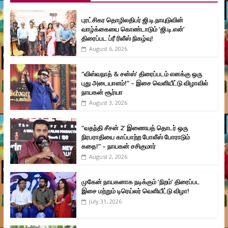
புரட்சிகர தொழிலதிபர் ஜி.டி.நாயுடுவின்
வாழ்க்கையை கொண்டாடும் ‘ஜி.டி.என்’
திரைப்பட ப்ரீ ரிலீஸ் நிகழ்வு!
August 6, 2026
“விஸ்வநாத் & சன்ஸ்’ திரைப்படம் எனக்கு ஒரு
புது அடையாளம்!” – இசை வெளியீட்டு விழாவில்
நாயகன் சூர்யா
August 3, 2026
“வதந்தி சீசன் 2’ இணையத் தொடர் ஒரு
நிரபராதியை காப்பாற்ற போலீஸ் போராடும்
கதை!” – நாயகன் சசிகுமார்
August 2, 2026
முகேன் நாயகனாக நடிக்கும் ‘நிறம்’ திரைப்பட
இசை மற்றும் டிரெய்லர் வெளியீட்டு விழா!
July 31, 2026