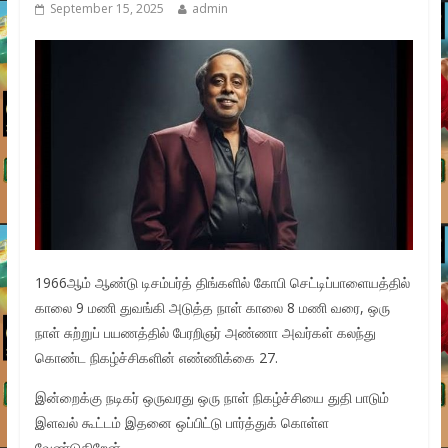
September 15, 2025
admin
1966ஆம் ஆண்டு டிசம்பர்த் திங்களில் கோபி செட்டிப்பாளையத்தில்
காலை 9 மணி துவங்கி அடுத்த நாள் காலை 8 மணி வரை, ஒரு
நாள் சுற்றுப் பயணத்தில் பேரறிஞர் அண்ணா அவர்கள் கலந்து
கொண்ட நிகழ்ச்சிகளின் எண்ணிக்கை 27.
இன்றைக்கு நடிகர் ஒருவரது ஒரு நாள் நிகழ்ச்சியை துதி பாடும்
இளவல் கூட்டம் இதனை ஒப்பிட்டு பார்த்துக் கொள்ள
வேண்டுகிறேன்.