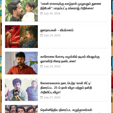
“மகன் ராகாவுக்கு வாழ்நாள் முழுவதும் துணை
நிற்பேன்”: மாதம்பட்டி ரங்கராஜ் அறிக்கை!
July 30, 2026
ஜனநாயகன் – விமர்சனம்
July 24, 2026
காசோலை மோசடி வழக்கில் நடிகர் விமலுக்கு
ஓராண்டு சிறை தண்டனை!
July 24, 2026
கோலாகலமாக நடைபெற்ற ‘கான் சிட்டி’
திரைப்பட 25-ம் நாள் விழா மற்றும் நன்றி
அறிவிப்பு விழா!
July 21, 2026
தென்னிந்திய திரைப்பட எழுத்தாளர்கள்