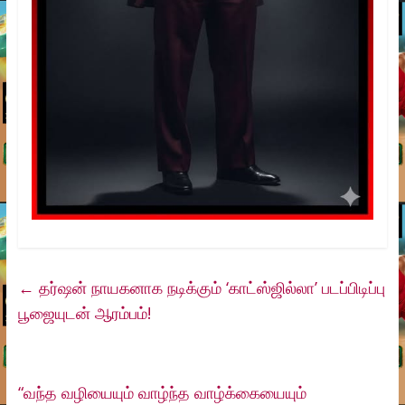
←
தர்ஷன் நாயகனாக நடிக்கும் ‘காட்ஸ்ஜில்லா’ படப்பிடிப்பு
பூஜையுடன் ஆரம்பம்!
“வந்த வழியையும் வாழ்ந்த வாழ்க்கையையும்