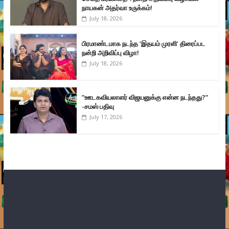
நாயகன் அதர்வா உருக்கம்!
July 18, 2026
பிரமாண்டமாக நடந்த ‘இதயம் முரளி’ திரைப்பட
நன்றி அறிவிப்பு விழா!
July 18, 2026
”ஊடகவியலாளர் விஜயனுக்கு என்ன நடந்தது?”
-சமஸ் பதிவு
July 17, 2026