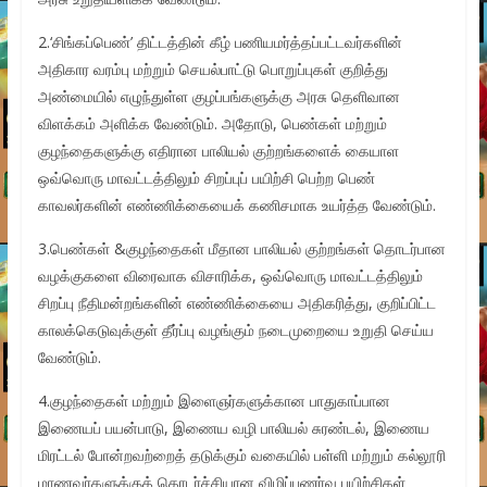
2.‘சிங்கப்பெண்’ திட்டத்தின் கீழ் பணியமர்த்தப்பட்டவர்களின்
அதிகார வரம்பு மற்றும் செயல்பாட்டு பொறுப்புகள் குறித்து
அண்மையில் எழுந்துள்ள குழப்பங்களுக்கு அரசு தெளிவான
விளக்கம் அளிக்க வேண்டும். அதோடு, பெண்கள் மற்றும்
குழந்தைகளுக்கு எதிரான பாலியல் குற்றங்களைக் கையாள
ஒவ்வொரு மாவட்டத்திலும் சிறப்புப் பயிற்சி பெற்ற பெண்
காவலர்களின் எண்ணிக்கையைக் கணிசமாக உயர்த்த வேண்டும்.
3.பெண்கள் &குழந்தைகள் மீதான பாலியல் குற்றங்கள் தொடர்பான
வழக்குகளை விரைவாக விசாரிக்க, ஒவ்வொரு மாவட்டத்திலும்
சிறப்பு நீதிமன்றங்களின் எண்ணிக்கையை அதிகரித்து, குறிப்பிட்ட
காலக்கெடுவுக்குள் தீர்ப்பு வழங்கும் நடைமுறையை உறுதி செய்ய
வேண்டும்.
4.குழந்தைகள் மற்றும் இளைஞர்களுக்கான பாதுகாப்பான
இணையப் பயன்பாடு, இணைய வழி பாலியல் சுரண்டல், இணைய
மிரட்டல் போன்றவற்றைத் தடுக்கும் வகையில் பள்ளி மற்றும் கல்லூரி
மாணவர்களுக்குத் தொடர்ச்சியான விழிப்புணர்வு பயிற்சிகள்