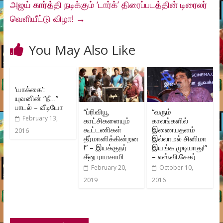
அஜய் கார்த்தி நடிக்கும் ‘டார்க்’ திரைப்படத்தின் டிரைலர்
வெளியீட்டு விழா!
→
You May Also Like
‘யாக்கை’:
யுவனின் “நீ…”
பாடல் – வீடியோ
“ப்ரிவியூ
“வரும்
February 13,
காட்சிகளையும்
காலங்களில்
கூட்டணிகள்
இணையதளம்
2016
தீர்மானிக்கின்றன
இல்லாமல் சினிமா
!” – இயக்குநர்
இயங்க முடியாது!”
சீனு ராமசாமி
– எஸ்.வி.சேகர்
February 20,
October 10,
2019
2016