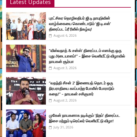
Latest Updates
புரட்சிகர தொழிலதிபர் ஜி.டி.நாயுடுவின்
வாழ்க்கையை கொண்டாடும் ‘ஜி.டி.என்’
திரைப்பட ப்ரீ ரிலீஸ் நிகழ்வு!
August 6, 2026
“விஸ்வநாத் & சன்ஸ்’ திரைப்படம் எனக்கு ஒரு
புது அடையாளம்!” – இசை வெளியீட்டு விழாவில்
நாயகன் சூர்யா
August 3, 2026
“வதந்தி சீசன் 2’ இணையத் தொடர் ஒரு
நிரபராதியை காப்பாற்ற போலீஸ் போராடும்
கதை!” – நாயகன் சசிகுமார்
August 2, 2026
முகேன் நாயகனாக நடிக்கும் ‘நிறம்’ திரைப்பட
இசை மற்றும் டிரெய்லர் வெளியீட்டு விழா!
July 31, 2026