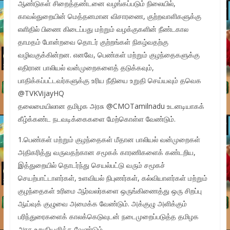
ஆண்டுகள் சிறைத்தண்டனை வழங்கப்படும் நிலையில்,
காவல்துறையின் மெத்தனமான விசாரணை, குற்றவாளிகளுக்கு
எளிதில் பிணை கிடைப்பது மற்றும் வழக்குகளின் நீண்டகால
தாமதம் போன்றவை தொடர் குற்றங்கள் நிகழ்வதற்கு
வழிவகுக்கின்றன. எனவே, பெண்கள் மற்றும் குழந்தைகளுக்கு
எதிரான பாலியல் வன்முறைகளைத் தடுக்கவும்,
பாதிக்கப்பட்டவர்களுக்கு உரிய நீதியை உறுதி செய்யவும் தவெக
@TVKVijayHQ
தலைமையிலான தமிழக அரசு @CMOTamilnadu உடனடியாகக்
கீழ்க்கண்ட நடவடிக்கைகளை மேற்கொள்ள வேண்டும்.
1.பெண்கள் மற்றும் குழந்தைகள் மீதான பாலியல் வன்முறைகள்
அதிகரித்து வருவதற்கான சமூகக் காரணிகளைக் கண்டறிய,
இத்துறையில் தொடர்ந்து செயல்பட்டு வரும் சமூகச்
செயற்பாட்டாளர்கள், உளவியல் நிபுணர்கள், கல்வியாளர்கள் மற்றும்
குழந்தைகள் உரிமை ஆர்வலர்களை ஒருங்கிணைத்து ஒரு சிறப்பு
ஆய்வுக் குழுவை அமைக்க வேண்டும். அக்குழு அளிக்கும்
பரிந்துரைகளைக் காலக்கெடுவுடன் நடைமுறைப்படுத்த தமிழக
அரசு உறுதியளிக்க வேண்டும்.