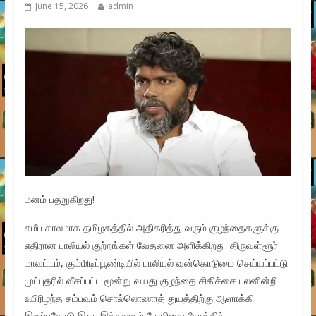
June 15, 2026
admin
மனம் பதறுகிறது!
சமீப காலமாக தமிழகத்தில் அதிகரித்து வரும் குழந்தைகளுக்கு
எதிரான பாலியல் குற்றங்கள் வேதனை அளிக்கிறது. திருவள்ளூர்
மாவட்டம், கும்மிடிப்பூண்டியில் பாலியல் வன்கொடுமை செய்யப்பட்டு
முட்புதரில் வீசப்பட்ட மூன்று வயது குழந்தை சிகிச்சை பலனின்றி
உயிரிழந்த சம்பவம் சொல்லொணாத் துயத்திற்கு ஆளாக்கி
இருப்பதோடு இது, இச்சமூகம் பேரழிவை நோக்கிச்