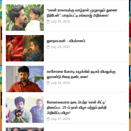
“மகன் ராகாவுக்கு வாழ்நாள் முழுவதும் துணை
நிற்பேன்”: மாதம்பட்டி ரங்கராஜ் அறிக்கை!
July 30, 2026
ஜனநாயகன் – விமர்சனம்
July 24, 2026
காசோலை மோசடி வழக்கில் நடிகர் விமலுக்கு
ஓராண்டு சிறை தண்டனை!
July 24, 2026
கோலாகலமாக நடைபெற்ற ‘கான் சிட்டி’
திரைப்பட 25-ம் நாள் விழா மற்றும் நன்றி
அறிவிப்பு விழா!
July 21, 2026