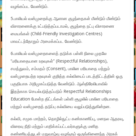
வழங்கப்பட வேண்டும்.
5.பாலியல் வன்முறைக்கு ஆளான குழந்தைகள் மீண்டும் மீண்டும்
விசாரணைக்கு உட்படுத்தப்படாமல், குழந்தை நட்பு விசாரணை
மையங்கள் (Child-Friendly Investigation Centres)
மாவட்டந்தோறும் அமைக்கப்பட வேண்டும்.
6.பாலியல் வன்முறைகளைத் தடுக்க பள்ளி நிலை முதலே
“மரியாதையான உறவுகள்” (Respectful Relationships),
சமத்துவம், சம்மதம் (Consent), பாலின மரியாதை மற்றும்
வன்முறையற்ற உறவுகள் குறித்த கல்வியைப் பாடத்திட்டத்தின் ஒரு
பகுதியாக அறிமுகப்படுத்த வேண்டும். ஆஸ்திரேலியாவில்
இதற்காக செயல்படுத்தப்படும் Respectful Relationships
Education போன்ற திட்டங்கள் பள்ளி சூழலில் பாலின மரியாதை
மற்றும் வன்முறைத் தடுப்பு கல்வியை வலுப்படுத்துகின்றன.
கல்வி, சமூக மாற்றம், தொழில்நுட்ப கண்காணிப்பு, மனநல ஆதரவு,
விரைவு நீதி மற்றும் பாதிக்கப்பட்டவர்களுக்கு மனித
கண்ணியத்துடன் மறுவாழ்வு வழங்கும் ஒருங்கிணைந்த அரசுக்