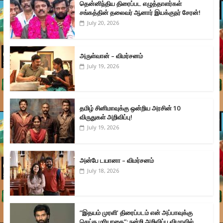
தென்னிந்திய திரைப்பட எழுத்தாளர்கள்
சங்கத்தின் தலைவர் ஆனார் இயக்குநர் சேரன்!
July 20, 2026
அருள்வான் – விமர்சனம்
July 19, 2026
தமிழ் சினிமாவுக்கு ஒன்றிய அரசின் 10
விருதுகள் அறிவிப்பு!
July 19, 2026
அன்பே டயானா – விமர்சனம்
July 18, 2026
”இதயம் முரளி’ திரைப்படம் என் அப்பாவுக்கு
செய்த மரியாதை”: நன்றி அறிவிப்பு விழாவில்