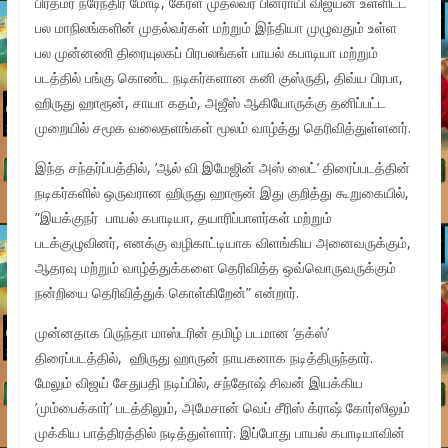
பிரதமர் நரேந்திர மோடி, கேரள முதல்வர் பினராயி விஜயன் உள்ளிட்ட
பல மாநிலங்களின் முதல்வர்கள் மற்றும் இந்தியா முழுவதும் உள்ள
பல முன்னணி திரையுலகப் பிரபலங்கள் பாயல் கபாடியா மற்றும்
படத்தில் பங்கு கொண்ட நடிகர்களான கனி குஸ்ருதி, திவ்ய பிரபா,
ஹிருது ஹாரூன், சாயா கதம், அஜீஸ் ஆகியோருக்கு தனிப்பட்ட
முறையில் சமூக வலைதளங்கள் மூலம் வாழ்த்து தெரிவித்துள்ளனர்.
இந்த சந்தர்ப்பத்தில், ’ஆல் வி இமேஜின் அஸ் லைட்’ திரைப்படத்தின்
நடிகர்களில் ஒருவரான ஹிருது ஹாரூன் இது குறித்து கூறுகையில்,
”இயக்குநர் பாயல் கபாடியா, தயாரிப்பாளர்கள் மற்றும்
படக்குழுவினர், எனக்கு வழிகாட்டியாக விளங்கிய அனைவருக்கும்,
ஆதரவு மற்றும் வாழ்த்துக்களை தெரிவித்த ஒவ்வொருவருக்கும்
நன்றியை தெரிவித்துக் கொள்கிறேன்” என்றார்.
முன்னதாக பிருந்தா மாஸ்டரின் தமிழ் படமான ’தக்ஸ்’
திரைப்படத்தில், ஹிருது ஹாருன் நாயகனாக நடித்திருந்தார்.
மேலும் விஜய் சேதுபதி நடிப்பில், சந்தோஷ் சிவன் இயக்கிய
’மும்பைக்கார்’ படத்திலும், அமேசான் வெப் சீரிஸ் க்ராஷ் கோர்ஸிலும்
முக்கிய பாத்திரத்தில் நடித்துள்ளார். இப்போது பாயல் கபாடியாவின்