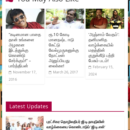
“கடினமான பாதை
ரூ.10 கோடி
‘அஞ்சாம் வேதம்’:
தான் உங்களை
மானநஷ்ட ஈடு
தனிமனித
அழகான
கேட்டு
வாழ்க்கையில்
இடத்துக்கு
வேல்முருகனுக்கு
மதத்தின்
கொண்டு
நோட்டீஸ்
குறுக்கீடு பற்றி
சேர்க்கும்!” –
அனுப்பியது
பேசும் படம்!
பார்த்திபன்
லைக்கா!
February 15,
November 17,
March 26, 2017
2024
2016
Latest Updates
புரட்சிகர தொழிலதிபர் ஜி.டி.நாயுடுவின்
வாழ்க்கையை கொண்டாடும் ‘ஜி.டி.என்’