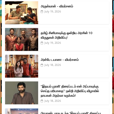
அருள்வான் – விமர்சனம்
July 19, 2026
தமிழ் சினிமாவுக்கு ஒன்றிய அரசின் 10
விருதுகள் அறிவிப்பு!
July 19, 2026
அன்பே டயானா – விமர்சனம்
July 18, 2026
”இதயம் முரளி’ திரைப்படம் என் அப்பாவுக்கு
செய்த மரியாதை”: நன்றி அறிவிப்பு விழாவில்
நாயகன் அதர்வா உருக்கம்!
July 18, 2026
பிரமாண்டமாக நடந்த ‘இதயம் முரளி’ திரைப்பட