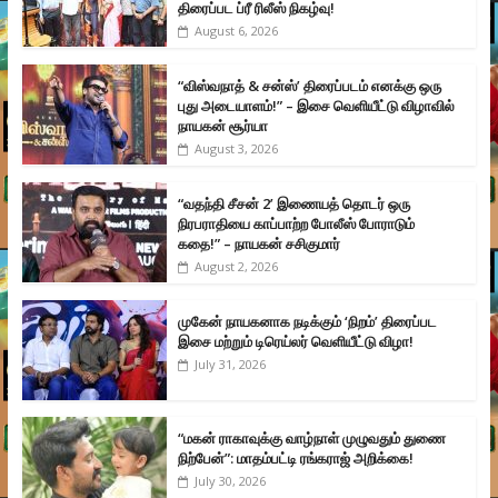
திரைப்பட ப்ரீ ரிலீஸ் நிகழ்வு!
August 6, 2026
“விஸ்வநாத் & சன்ஸ்’ திரைப்படம் எனக்கு ஒரு
புது அடையாளம்!” – இசை வெளியீட்டு விழாவில்
நாயகன் சூர்யா
August 3, 2026
“வதந்தி சீசன் 2’ இணையத் தொடர் ஒரு
நிரபராதியை காப்பாற்ற போலீஸ் போராடும்
கதை!” – நாயகன் சசிகுமார்
August 2, 2026
முகேன் நாயகனாக நடிக்கும் ‘நிறம்’ திரைப்பட
இசை மற்றும் டிரெய்லர் வெளியீட்டு விழா!
July 31, 2026
“மகன் ராகாவுக்கு வாழ்நாள் முழுவதும் துணை
நிற்பேன்”: மாதம்பட்டி ரங்கராஜ் அறிக்கை!
July 30, 2026