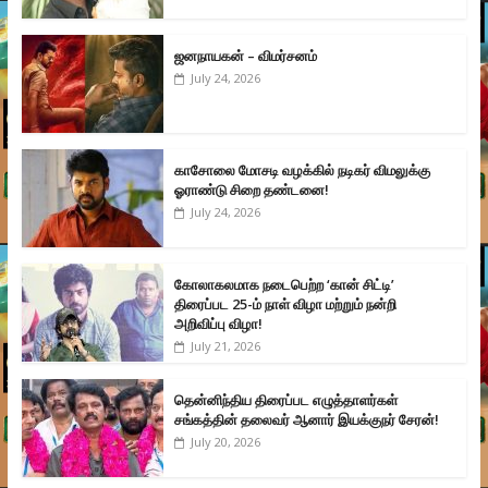
ஜனநாயகன் – விமர்சனம்
July 24, 2026
காசோலை மோசடி வழக்கில் நடிகர் விமலுக்கு
ஓராண்டு சிறை தண்டனை!
July 24, 2026
கோலாகலமாக நடைபெற்ற ‘கான் சிட்டி’
திரைப்பட 25-ம் நாள் விழா மற்றும் நன்றி
அறிவிப்பு விழா!
July 21, 2026
தென்னிந்திய திரைப்பட எழுத்தாளர்கள்
சங்கத்தின் தலைவர் ஆனார் இயக்குநர் சேரன்!
July 20, 2026