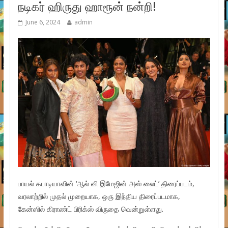
நடிகர் ஹிருது ஹாரூன் நன்றி!
June 6, 2024
admin
பாயல் கபாடியாவின் ‘ஆல் வி இமேஜின் அஸ் லைட்’ திரைப்படம்,
வரலாற்றில் முதல் முறையாக, ஒரு இந்திய திரைப்படமாக,
கேன்ஸில் கிராண்ட் பிரிக்ஸ் விருதை வென்றுள்ளது.