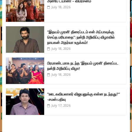
அன்பே டயானா – விமர்சனம்
July 18, 2026
”இதயம் முரளி’ திரைப்படம் என் அப்பாவுக்கு
செய்த மரியாதை”: நன்றி அறிவிப்பு விழாவில்
நாயகன் அதர்வா உருக்கம்!
July 18, 2026
பிரமாண்டமாக நடந்த ‘இதயம் முரளி’ திரைப்பட
நன்றி அறிவிப்பு விழா!
July 18, 2026
”ஊடகவியலாளர் விஜயனுக்கு என்ன நடந்தது?”
-சமஸ் பதிவு
July 17, 2026