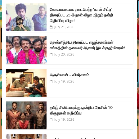
கோலாகலமாக நடைபெற்ற ‘கான் சிட்டி’
திரைப்பட 25-ம் நாள் விழா மற்றும் நன்றி
அறிவிப்பு விழா!
July 21, 2026
தென்னிந்திய திரைப்பட எழுத்தாளர்கள்
சங்கத்தின் தலைவர் ஆனார் இயக்குநர் சேரன்!
July 20, 2026
அருள்வான் – விமர்சனம்
July 19, 2026
தமிழ் சினிமாவுக்கு ஒன்றிய அரசின் 10
விருதுகள் அறிவிப்பு!
July 19, 2026