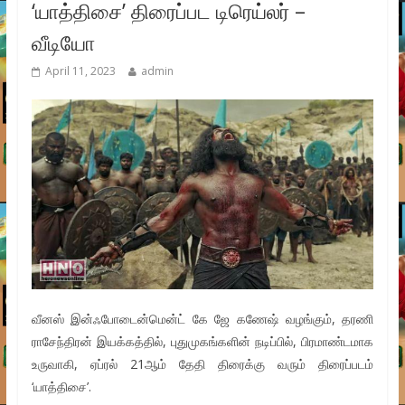
‘யாத்திசை’ திரைப்பட டிரெய்லர் –
வீடியோ
April 11, 2023
admin
வீனஸ் இன்ஃபோடைன்மென்ட் கே ஜே கணேஷ் வழங்கும், தரணி
ராசேந்திரன் இயக்கத்தில், புதுமுகங்களின் நடிப்பில், பிரமாண்டமாக
உருவாகி, ஏப்ரல் 21ஆம் தேதி திரைக்கு வரும் திரைப்படம்
‘யாத்திசை’.