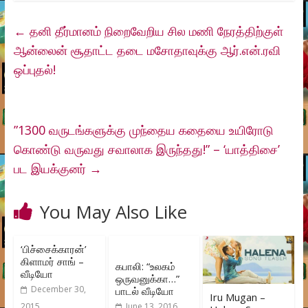
←
தனி தீர்மானம் நிறைவேறிய சில மணி நேரத்திற்குள்
ஆன்லைன் சூதாட்ட தடை மசோதாவுக்கு ஆர்.என்.ரவி
ஒப்புதல்!
”1300 வருடங்களுக்கு முந்தைய கதையை உயிரோடு
கொண்டு வருவது சவாலாக இருந்தது!” – ‘யாத்திசை’
பட இயக்குனர்
→
You May Also Like
‘பிச்சைக்காரன்’
கிளாமர் சாங் –
கபாலி: “உலகம்
வீடியோ
ஒருவனுக்கா…”
December 30,
பாடல் வீடியோ
Iru Mugan –
2015
June 13, 2016