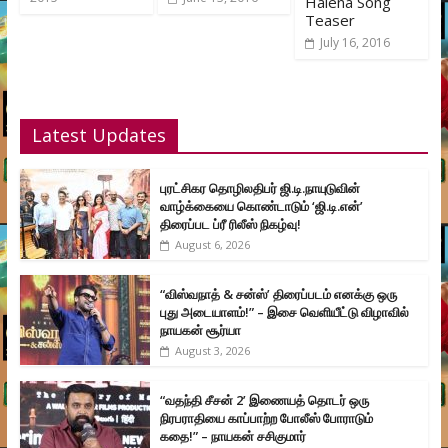
Halena Song
Teaser
July 16, 2016
Latest Updates
புரட்சிகர தொழிலதிபர் ஜி.டி.நாயுடுவின்
வாழ்க்கையை கொண்டாடும் ‘ஜி.டி.என்’
திரைப்பட ப்ரீ ரிலீஸ் நிகழ்வு!
August 6, 2026
“விஸ்வநாத் & சன்ஸ்’ திரைப்படம் எனக்கு ஒரு
புது அடையாளம்!” – இசை வெளியீட்டு விழாவில்
நாயகன் சூர்யா
August 3, 2026
“வதந்தி சீசன் 2’ இணையத் தொடர் ஒரு
நிரபராதியை காப்பாற்ற போலீஸ் போராடும்
கதை!” – நாயகன் சசிகுமார்