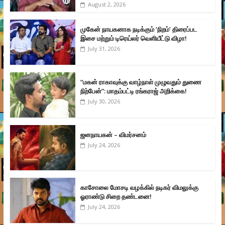
August 2, 2026
முகேன் நாயகனாக நடிக்கும் ‘நிறம்’ திரைப்பட
இசை மற்றும் டிரெய்லர் வெளியீட்டு விழா!
July 31, 2026
“மகன் ராகாவுக்கு வாழ்நாள் முழுவதும் துணை
நிற்பேன்”: மாதம்பட்டி ரங்கராஜ் அறிக்கை!
July 30, 2026
ஜனநாயகன் – விமர்சனம்
July 24, 2026
காசோலை மோசடி வழக்கில் நடிகர் விமலுக்கு
ஓராண்டு சிறை தண்டனை!
July 24, 2026