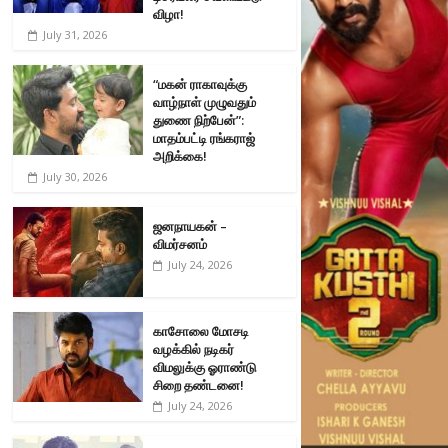
விழா!
July 31, 2026
“மகன் ராகாவுக்கு
வாழ்நாள் முழுவதும்
துணை நிற்பேன்”:
மாதம்பட்டி ரங்கராஜ்
அறிக்கை!
July 30, 2026
ஜனநாயகன் –
விமர்சனம்
July 24, 2026
காசோலை மோசடி
வழக்கில் நடிகர்
விமலுக்கு ஓராண்டு
சிறை தண்டனை!
July 24, 2026