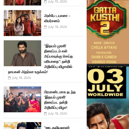
July 19, 2026
அன்பே டயானா –
விமர்சனம்
July 18, 2026
”இதயம் முரளி’
திரைப்படம் என்
அப்பாவுக்கு செய்த
மரியாதை”: நன்றி
அறிவிப்பு விழாவில்
நாயகன் அதர்வா உருக்கம்!
July 18, 2026
பிரமாண்டமாக நடந்த
‘இதயம் முரளி’
திரைப்பட நன்றி
அறிவிப்பு விழா!
July 18, 2026
”ஊடகவியலாளர்