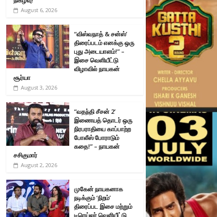
August 6, 2026
“விஸ்வநாத் & சன்ஸ்’
திரைப்படம் எனக்கு ஒரு
புது அடையாளம்!” –
இசை வெளியீட்டு
விழாவில் நாயகன்
சூர்யா
August 3, 2026
“வதந்தி சீசன் 2’
இணையத் தொடர் ஒரு
நிரபராதியை காப்பாற்ற
போலீஸ் போராடும்
கதை!” – நாயகன்
சசிகுமார்
August 2, 2026
முகேன் நாயகனாக
நடிக்கும் ‘நிறம்’
திரைப்பட இசை மற்றும்
டிரெய்லர் வெளியீட்டு