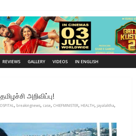
REVIEWS
GALLERY
VIDEOS
IN ENGLISH
ிழச்சி அறிவிப்பு!
,
,
,
,
,
,
OSPITAL
breakingnews
case
CHIEFMINISTER
HEALTH
jayalalitha