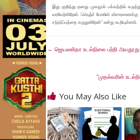
இது குறித்து தனது முகநூல் பக்கத்தில் கருத்
வரவேற்கிறேன். ப்ரெஞ்ச் போலிஸ் விசாரணைக்க
சந்தர்ப்பத்தை கருதுகிறேன்” என்று கூறியுள்ளார்.
←
ஜெயலலிதா உடல்நிலை பற்றி அவதூறு பர
“முதல்வரின் உடல்ந
You May Also Like