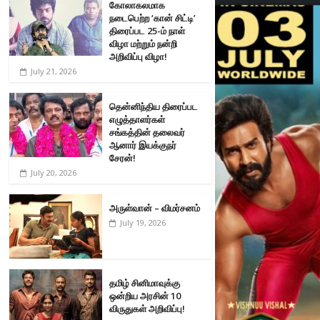
கோலாகலமாக
நடைபெற்ற ‘கான் சிட்டி’
திரைப்பட 25-ம் நாள்
விழா மற்றும் நன்றி
அறிவிப்பு விழா!
July 21, 2026
தென்னிந்திய திரைப்பட
எழுத்தாளர்கள்
சங்கத்தின் தலைவர்
ஆனார் இயக்குநர்
சேரன்!
July 20, 2026
அருள்வான் – விமர்சனம்
July 19, 2026
தமிழ் சினிமாவுக்கு
ஒன்றிய அரசின் 10
விருதுகள் அறிவிப்பு!