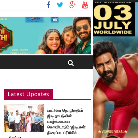
Latest Updates
புரட்சிகர தொழிலதிபர்
ஜி.டி.நாயுடுவின்
வாழ்க்கையை
கொண்டாடும் ‘ஜி.டி.என்’
திரைப்பட ப்ரீ ரிலீஸ்
நிகழ்வு!