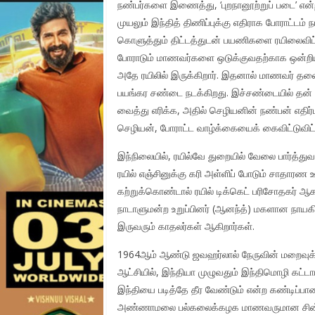
நண்பர்களை இணைத்து, ‘புறநானூற்றுப் படை’ எ
முயலும் இந்தித் திணிப்புக்கு எதிராக போராட்டம்
கொளுத்தும் திட்டத்துடன் பயணிகளை ரயிலைவிட்டு 
போராடும் மாணவர்களை ஒடுக்குவதற்காக ஒன்றிய அர
அதே ரயிலில் இருக்கிறார். இதனால் மாணவர் தலைவ
பயங்கர சண்டை நடக்கிறது. இச்சண்டையில் தன் விர
வைத்து எரிக்க, அதில் செழியனின் நண்பன் எதிர்
செழியன், போராட்ட வாழ்க்கையைக் கைவிட்டுவிட்
இந்நிலையில், ரயில்வே துறையில் வேலை பார்த்துவ
ரயில் எஞ்சினுக்கு கரி அள்ளிப் போடும் சாதாரண
கற்றுக்கொண்டால் ரயில் டிக்கெட் பரிசோதகர் ஆகலா
நாடாளுமன்ற உறுப்பினர் (ஆனந்த்) மகளான நாயகி ர
இருவரும் காதலர்கள் ஆகிறார்கள்.
1964ஆம் ஆண்டு ஜவஹர்லால் நேருவின் மறைவுக்குப்
ஆட்சியில், இந்தியா முழுவதும் இந்திமொழி கட்
இந்தியை படித்தே தீர வேண்டும் என்ற கண்டிப்பான உ
அண்ணாமலை பல்கலைக்கழக மாணவருமான சின்னதுரை