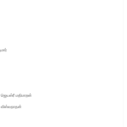
ுமார்
ி, ஜெயஸ்ரீ மதிமாறன்
ா விஸ்வநாதன்