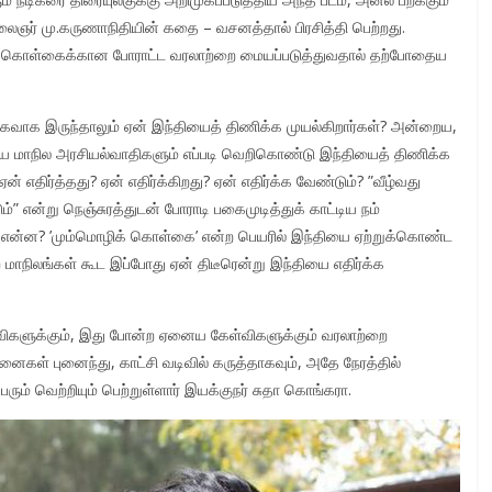
ைஞர் மு.கருணாநிதியின் கதை – வசனத்தால் பிரசித்தி பெற்றது.
் கொள்கைக்கான போராட்ட வரலாற்றை மையப்படுத்துவதால் தற்போதைய
ாஜகவாக இருந்தாலும் ஏன் இந்தியைத் திணிக்க முயல்கிறார்கள்? அன்றைய,
ிய மாநில அரசியல்வாதிகளும் எப்படி வெறிகொண்டு இந்தியைத் திணிக்க
் எதிர்த்தது? ஏன் எதிர்க்கிறது? ஏன் எதிர்க்க வேண்டும்? ”வீழ்வது
்” என்று நெஞ்சுரத்துடன் போராடி பகைமுடித்துக் காட்டிய நம்
ு என்ன? ’மும்மொழிக் கொள்கை’ என்ற பெயரில் இந்தியை ஏற்றுக்கொண்ட
 மாநிலங்கள் கூட இப்போது ஏன் திடீரென்று இந்தியை எதிர்க்க
களுக்கும், இது போன்ற ஏனைய கேள்விகளுக்கும் வரலாற்றை
ைகள் புனைந்து, காட்சி வடிவில் கருத்தாகவும், அதே நேரத்தில்
ும் வெற்றியும் பெற்றுள்ளார் இயக்குநர் சுதா கொங்கரா.