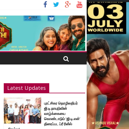
Latest Updates
புரட்சிகர தொழிலதிபர்
ஜி.டி.நாயுடுவின்
வாழ்க்கையை
கொண்டாடும் ‘ஜி.டி.என்’
திரைப்பட ப்ரீ ரிலீஸ்
நிகழ்வு!