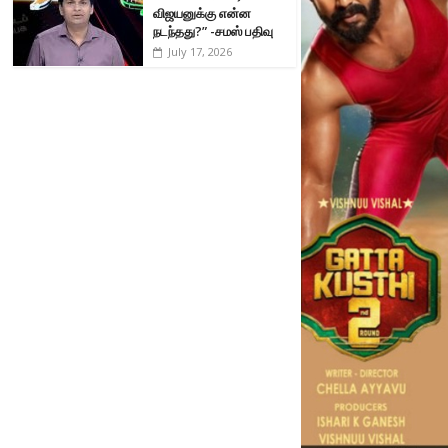
விஜயனுக்கு என்ன
நடந்தது?” -சமஸ் பதிவு
July 17, 2026