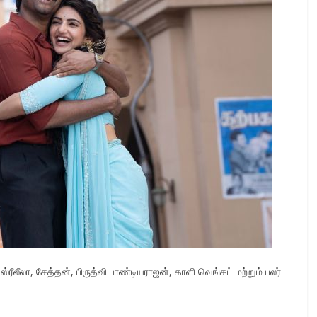
ஸ்ரீலீலா, சேத்தன், பிருத்வி பாண்டியராஜன், காளி வெங்கட் மற்றும் பலர்