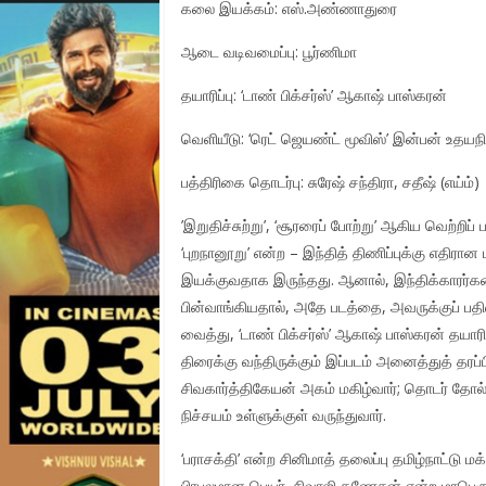
கலை இயக்கம்: எஸ்.அண்ணாதுரை
ஆடை வடிவமைப்பு: பூர்ணிமா
தயாரிப்பு: ‘டாண் பிக்சர்ஸ்’ ஆகாஷ் பாஸ்கரன்
வெளியீடு: ‘ரெட் ஜெயண்ட் மூவிஸ்’ இன்பன் உதயநி
பத்திரிகை தொடர்பு: சுரேஷ் சந்திரா, சதீஷ் (எய்ம்)
’இறுதிச்சுற்று’, ‘சூரரைப் போற்று’ ஆகிய வெற்றி
‘புறநானூறு’ என்ற – இந்தித் திணிப்புக்கு எதிரா
இயக்குவதாக இருந்தது. ஆனால், இந்திக்காரர்கள
பின்வாங்கியதால், அதே படத்தை, அவருக்குப் ப
வைத்து, ‘டாண் பிக்சர்ஸ்’ ஆகாஷ் பாஸ்கரன் தயாரிப
திரைக்கு வந்திருக்கும் இப்படம் அனைத்துத் தரப
சிவகார்த்திகேயன் அகம் மகிழ்வார்; தொடர் தோல்வ
நிச்சயம் உள்ளுக்குள் வருந்துவார்.
‘பராசக்தி’ என்ற சினிமாத் தலைப்பு தமிழ்நாட்டு மக
பிரபலமான பெயர். சிவாஜி கணேசன் என்ற மாபெரும்