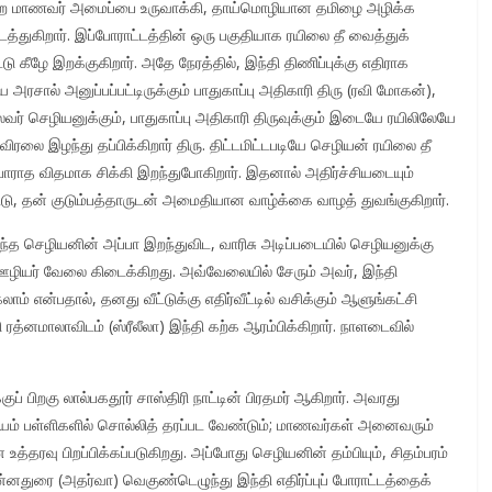
ன்ற மாணவர் அமைப்பை உருவாக்கி, தாய்மொழியான தமிழை அழிக்க
 நடத்துகிறார். இப்போராட்டத்தின் ஒரு பகுதியாக ரயிலை தீ வைத்துக்
கீழே இறக்குகிறார். அதே நேரத்தில், இந்தி திணிப்புக்கு எதிராக
சால் அனுப்பப்பட்டிருக்கும் பாதுகாப்பு அதிகாரி திரு (ரவி மோகன்),
ர் செழியனுக்கும், பாதுகாப்பு அதிகாரி திருவுக்கும் இடையே ரயிலிலேயே
லை இழந்து தப்பிக்கிறார் திரு. திட்டமிட்டபடியே செழியன் ரயிலை தீ
பாராத விதமாக சிக்கி இறந்துபோகிறார். இதனால் அதிர்ச்சியடையும்
டு, தன் குடும்பத்தாருடன் அமைதியான வாழ்க்கை வாழத் துவங்குகிறார்.
ந்த செழியனின் அப்பா இறந்துவிட, வாரிசு அடிப்படையில் செழியனுக்கு
 ஊழியர் வேலை கிடைக்கிறது. அவ்வேலையில் சேரும் அவர், இந்தி
ம் என்பதால், தனது வீட்டுக்கு எதிர்வீட்டில் வசிக்கும் ஆளுங்கட்சி
த்னமாலாவிடம் (ஸ்ரீலீலா) இந்தி கற்க ஆரம்பிக்கிறார். நாளடைவில்
 பிறகு லால்பகதூர் சாஸ்திரி நாட்டின் பிரதமர் ஆகிறார். அவரது
டாயம் பள்ளிகளில் சொல்லித் தரப்பட வேண்டும்; மாணவர்கள் அனைவரும்
த்தரவு பிறப்பிக்கப்படுகிறது. அப்போது செழியனின் தம்பியும், சிதம்பரம்
 (அதர்வா) வெகுண்டெழுந்து இந்தி எதிர்ப்புப் போராட்டத்தைக்