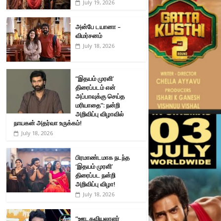
July 19, 2026
அன்பே டயானா –
விமர்சனம்
July 18, 2026
”இதயம் முரளி’
திரைப்படம் என்
அப்பாவுக்கு செய்த
மரியாதை”: நன்றி
அறிவிப்பு விழாவில்
நாயகன் அதர்வா உருக்கம்!
July 18, 2026
பிரமாண்டமாக நடந்த
‘இதயம் முரளி’
திரைப்பட நன்றி
அறிவிப்பு விழா!
July 18, 2026
”ஊடகவியலாளர்