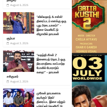
August 6, 2026
“விஸ்வநாத் & சன்ஸ்’
திரைப்படம் எனக்கு ஒரு
புது அடையாளம்!” –
இசை வெளியீட்டு
விழாவில் நாயகன்
சூர்யா
August 3, 2026
“வதந்தி சீசன் 2’
இணையத் தொடர் ஒரு
நிரபராதியை காப்பாற்ற
போலீஸ் போராடும்
கதை!” – நாயகன்
சசிகுமார்
August 2, 2026
முகேன் நாயகனாக
நடிக்கும் ‘நிறம்’
திரைப்பட இசை மற்றும்
டிரெய்லர் வெளியீட்டு