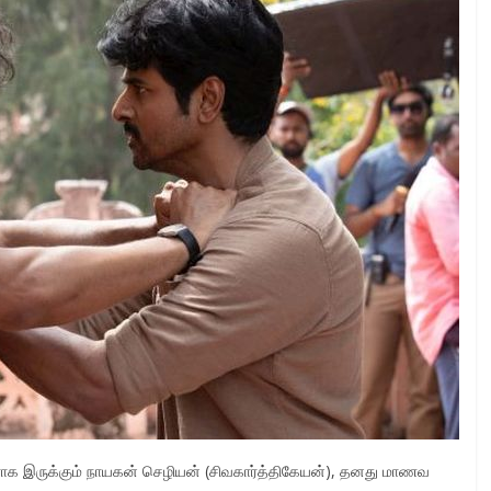
க இருக்கும் நாயகன் செழியன் (சிவகார்த்திகேயன்), தனது மாணவ