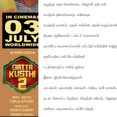
எழுத்து: சுதா கொங்கரா, அர்ஜுன் நடேசன்
கூடுதல் திரைக்கதை: கணேஷா
கூடுதல் வசனம்: மதன் கார்க்கி, ஷான் கருப்புசாமி
நிபுண ஆலோசகர்: டாக்டர் அ.ராமசாமி
தயாரிப்பு வடிவமைப்பாளர்: எம்.ஆர்.கார்த்திக் ராஜ்க
ஒளிப்பதிவு: ரவி கே.சந்திரன்
படத்தொகுப்பு: சதீஷ் சூர்யா
இசை: ஜி.வி.பிரகாஷ்குமார்
பாடல்கள்; யுகபாரதி, ஏகாதசி, அறிவு, கபீர் வாசுக
நடன அமைப்பு: பிருந்தா, கிருத்தி மகேஷ், அனுஷ
சண்டை வடிவமைப்பு: சுப்ரீம் சுந்தர்