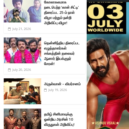
கோலாகலமாக
நடைபெற்ற ‘கான் சிட்டி’
திரைப்பட 25-ம் நாள்
விழா மற்றும் நன்றி
அறிவிப்பு விழா!
July 21, 2026
தென்னிந்திய திரைப்பட
எழுத்தாளர்கள்
சங்கத்தின் தலைவர்
ஆனார் இயக்குநர்
சேரன்!
July 20, 2026
அருள்வான் – விமர்சனம்
July 19, 2026
தமிழ் சினிமாவுக்கு
ஒன்றிய அரசின் 10
விருதுகள் அறிவிப்பு!