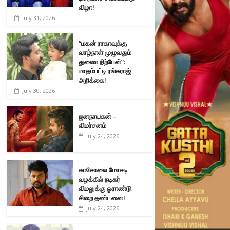
விழா!
July 31, 2026
“மகன் ராகாவுக்கு
வாழ்நாள் முழுவதும்
துணை நிற்பேன்”:
மாதம்பட்டி ரங்கராஜ்
அறிக்கை!
July 30, 2026
ஜனநாயகன் –
விமர்சனம்
July 24, 2026
காசோலை மோசடி
வழக்கில் நடிகர்
விமலுக்கு ஓராண்டு
சிறை தண்டனை!
July 24, 2026