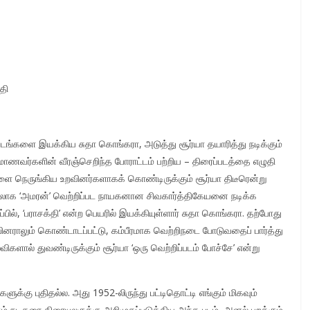
தி
ப் படங்களை இயக்கிய சுதா கொங்கரா, அடுத்து சூர்யா தயாரித்து நடிக்கும்
ன மாணவர்களின் வீரஞ்செறிந்த போராட்டம் பற்றிய – திரைப்படத்தை எழுதி
ை நெருங்கிய உறவினர்களாகக் கொண்டிருக்கும் சூர்யா திடீரென்று
திலாக ‘அமரன்’ வெற்றிப்பட நாயகனான சிவகார்த்திகேயனை நடிக்க
்பில், ‘பராசக்தி’ என்ற பெயரில் இயக்கியுள்ளார் சுதா கொங்கரா. தற்போது
்பினராலும் கொண்டாடப்பட்டு, கம்பீரமாக வெற்றிநடை போடுவதைப் பார்த்து
ிகளால் துவண்டிருக்கும் சூர்யா ‘ஒரு வெற்றிப்படம் போச்சே’ என்று
்களுக்கு புதிதல்ல. அது 1952-லிருந்து பட்டிதொட்டி எங்கும் மிகவும்
 நடிகரை திரையுலகுக்கு அறிமுகப்படுத்திய அந்த படம், அனல் பறக்கும்