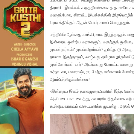
திராவிட இயக்கக் கருத்தியல்களைத் தாங்கிய கல
அதைப்போல, திராவிட இயக்கத்தின் இருமொழிக
’பராசக்தி’க்கும் அதன் பெயர் சாலப் பொருந்தும்.
மத்தியில் ஆள்வது காங்கிரசாக இருந்தாலும், ப
இன்றைய ஒன்றிய அரசுகளும், அதற்குத் துதிபாட
முயன்றார்கள்? முயல்கிறார்கள்? தமிழ்நாடு அதை ஏன
நாமாக இருந்தாலும், வாழ்வது தமிழாக இருக்கட்டும
முன்னோர்கள் யார்? அவர்களது போராட்ட வரலாற
கர்நாடகா, மகாராஷ்டிரா, மேற்கு வங்காளம் போன்ற
ஆரம்பித்திருக்கின்றன?
-இன்றைய இளம் தலைமுறையினரின் இந்த கேள்வி
அடிப்படையாக வைத்து, சுவாரஸ்யத்துக்காக கற்பன
கமர்ஷியலாகவும் விடையளிக்க முயன்று, அதில் பெர