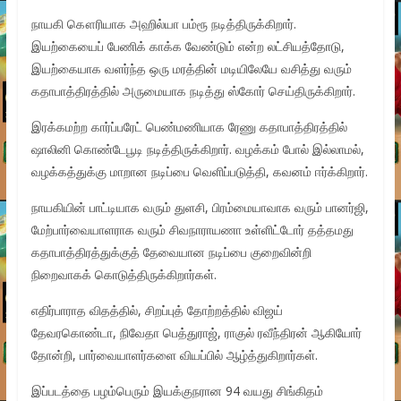
நாயகி கௌரியாக அஹில்யா பம்ரூ நடித்திருக்கிறார்.
இயற்கையைப் பேணிக் காக்க வேண்டும் என்ற லட்சியத்தோடு,
இயற்கையாக வளர்ந்த ஒரு மரத்தின் மடியிலேயே வசித்து வரும்
கதாபாத்திரத்தில் அருமையாக நடித்து ஸ்கோர் செய்திருக்கிறார்.
இரக்கமற்ற கார்ப்பரேட் பெண்மணியாக ரேணு கதாபாத்திரத்தில்
ஷாலினி கொண்டேபூடி நடித்திருக்கிறார். வழக்கம் போல் இல்லாமல்,
வழக்கத்துக்கு மாறான நடிப்பை வெளிப்படுத்தி, கவனம் ஈர்க்கிறார்.
நாயகியின் பாட்டியாக வரும் துளசி, பிரம்மையாவாக வரும் பானர்ஜி,
மேற்பார்வையாளராக வரும் சிவநாராயணா உள்ளிட்டோர் தத்தமது
கதாபாத்திரத்துக்குத் தேவையான நடிப்பை குறைவின்றி
நிறைவாகக் கொடுத்திருக்கிறார்கள்.
எதிர்பாராத விதத்தில், சிறப்புத் தோற்றத்தில் விஜய்
தேவரகொண்டா, நிவேதா பெத்துராஜ், ராகுல் ரவீந்திரன் ஆகியோர்
தோன்றி, பார்வையாளர்களை வியப்பில் ஆழ்த்துகிறார்கள்.
இப்படத்தை பழம்பெரும் இயக்குநரான 94 வயது சிங்கிதம்