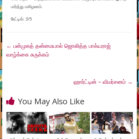
பார்த்து மகிழலாம்.
ரேட்டிங்: 3/5
←
பன்முகத் தன்மையால் ஜொலித்த பாக்யராஜ்
வாழ்க்கை சுருக்கம்
ஹார்ட்டின் – விமர்சனம்
→
You May Also Like