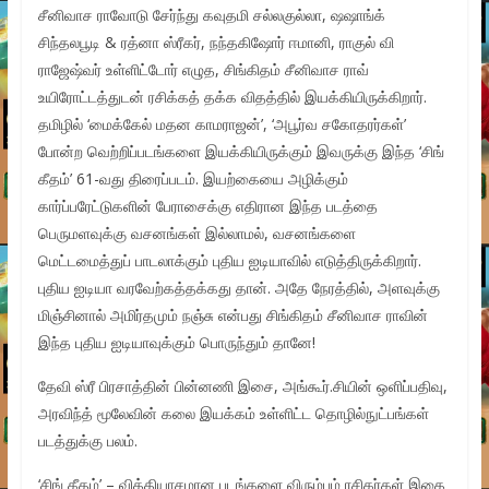
சீனிவாச ராவோடு சேர்ந்து கவுதமி சல்லகுல்லா, ஷஷாங்க்
சிந்தலபூடி & ரத்னா ஸ்ரீகர், நந்தகிஷோர் ஈமானி, ராகுல் வி
ராஜேஷ்வர் உள்ளிட்டோர் எழுத, சிங்கிதம் சீனிவாச ராவ்
உயிரோட்டத்துடன் ரசிக்கத் தக்க விதத்தில் இயக்கியிருக்கிறார்.
தமிழில் ‘மைக்கேல் மதன காமராஜன்’, ‘அபூர்வ சகோதரர்கள்’
போன்ற வெற்றிப்படங்களை இயக்கியிருக்கும் இவருக்கு இந்த ‘சிங்
கீதம்’ 61-வது திரைப்படம். இயற்கையை அழிக்கும்
கார்ப்பரேட்டுகளின் பேராசைக்கு எதிரான இந்த படத்தை
பெருமளவுக்கு வசனங்கள் இல்லாமல், வசனங்களை
மெட்டமைத்துப் பாடலாக்கும் புதிய ஐடியாவில் எடுத்திருக்கிறார்.
புதிய ஐடியா வரவேற்கத்தக்கது தான். அதே நேரத்தில், அளவுக்கு
மிஞ்சினால் அமிர்தமும் நஞ்சு என்பது சிங்கிதம் சீனிவாச ராவின்
இந்த புதிய ஐடியாவுக்கும் பொருந்தும் தானே!
தேவி ஸ்ரீ பிரசாத்தின் பின்னணி இசை, அங்கூர்.சியின் ஒளிப்பதிவு,
அரவிந்த் மூலேவின் கலை இயக்கம் உள்ளிட்ட தொழில்நுட்பங்கள்
படத்துக்கு பலம்.
‘சிங் கீதம்’ – வித்தியாசமான படங்களை விரும்பும் ரசிகர்கள் இதை