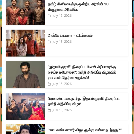
தமிழ் சினிமாவுக்கு ஒன்றிய அரசின் 10
விருதுகள் அறிவிப்பு!
July 19, 2026
அன்பே டயானா – விமர்சனம்
July 18, 2026
”இதயம் முரளி’ திரைப்படம் என் அப்பாவுக்கு
செய்த மரியாதை”: நன்றி அறிவிப்பு விழாவில்
நாயகன் அதர்வா உருக்கம்!
July 18, 2026
பிரமாண்டமாக நடந்த ‘இதயம் முரளி’ திரைப்பட
நன்றி அறிவிப்பு விழா!
July 18, 2026
”ஊடகவியலாளர் விஜயனுக்கு என்ன நடந்தது?”