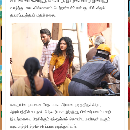
பேராசையை உணர்ந்து, கைவிட்டு, இயற்கையோடு இயைந்து
வாழ்ந்து, சாப விமோசனம் பெற்றார்கள்? என்பது ‘சிங் கீதம்’
திரைப்படத்தின் மீதிக்கதை.
கதையின் நாயகன் பிரதாப்பாக அயான் நடித்திருக்கிறார்.
ஆரம்பத்தில் சுயநலப் பேர்வழியாக இருந்து, பின்னர் மனம் மாறி
இயற்கையை நேசிக்கும் நல்லுள்ளம் கொண்ட மனிதன் ஆகும்
கதாபாத்திரத்தில் சிறப்பாக நடித்துள்ளார்.