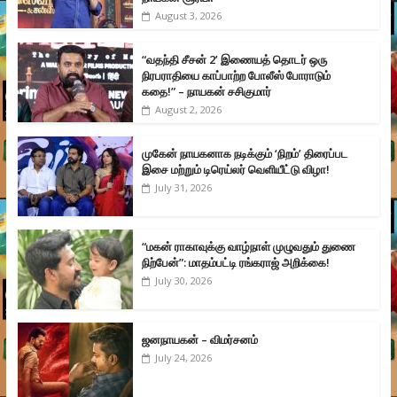
August 3, 2026
“வதந்தி சீசன் 2’ இணையத் தொடர் ஒரு
நிரபராதியை காப்பாற்ற போலீஸ் போராடும்
கதை!” – நாயகன் சசிகுமார்
August 2, 2026
முகேன் நாயகனாக நடிக்கும் ‘நிறம்’ திரைப்பட
இசை மற்றும் டிரெய்லர் வெளியீட்டு விழா!
July 31, 2026
“மகன் ராகாவுக்கு வாழ்நாள் முழுவதும் துணை
நிற்பேன்”: மாதம்பட்டி ரங்கராஜ் அறிக்கை!
July 30, 2026
ஜனநாயகன் – விமர்சனம்
July 24, 2026