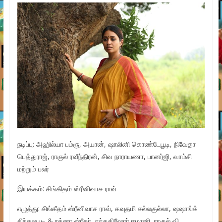
நடிப்பு: அஹில்யா பம்ரூ, அயான், ஷாலினி கொண்டேபூடி, நிவேதா
பெத்துராஜ், ராகுல் ரவீந்திரன், சிவ நாராயணா, பானர்ஜி, வாம்சி
மற்றும் பலர்
இயக்கம்: சிங்கிதம் ஸ்ரீனிவாச ராவ்
எழுத்து: சிங்கீதம் ஸ்ரீனிவாச ராவ், கவுதமி சல்லகுல்லா, ஷஷாங்க்
சிந்தலபூடி & ரத்னா ஸ்ரீகர், நந்தகிஷோர் ஈமானி, ராகுல் வி