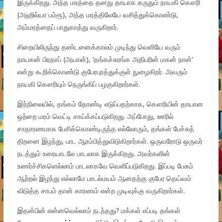
இருக்கிறது. அந்த மரத்தை தனது தாயாக கருதும் நாயகி கௌரி
(அஹில்யா பம்ரூ), அந்த மரத்திலேயே வசித்துக்கொண்டு,
அம்மரத்தைப் பாதுகாத்து வருகிறார்.
சிறையிலிருந்து தண்டனைக்காலம் முடிந்து வெளியே வரும்
நாயகன் பிரதாப் (அயான்), ‘தங்கச்சுரங்க அதிபரின் மகன் நான்’
என்று கூறிக்கொண்டு குபேரபுரத்துக்குள் நுழைகிறர். அவரும்
நாயகி கௌரியும் நெருங்கிப் பழகுகிறார்கள்.
இந்நிலையில், தங்கம் தோண்டி எடுப்பதற்காக, கௌரியின் தாயான
ஒற்றை மரம் வெட்டி சாய்க்கப்படுகிறது. அப்போது, ஊரில்
சாதாரணமாக பேசிக்கொண்டிருந்த எல்லோரும், தங்கள் பேச்சுத்
திறனை இழந்து, பாட ஆரம்பித்துவிடுகிறார்கள். ஒருவரோடு ஒருவர்
நடத்தும் உரையாடலே பாடலாக இருக்கிறது. அவர்களின்
உணர்ச்சிகளெல்லாம் பாடலாகவே வெளிப்படுகிறது. இப்படி பேசும்
ஆற்றல் இழந்து எல்லாமே பாடல்மயம் ஆனதற்கு குபேர தெய்வம்
விடுத்த சாபம் தான் காரணம் என்ற முடிவுக்கு வருகிறார்கள்.
இதன்பின் என்னவெல்லாம் நடந்தது? மக்கள் எப்படி தங்கள்