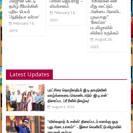
அர்ஜுன் ரெட்டி’
பாரிஸ் ஜெயராஜ் –
”ரசிகர்கள் என்
தமிழ் ரீமேக்கின்
விமர்சனம்
மீது காட்டும்
புதிய பெயர்
அன்பை அளவிட
February 14,
‘ஆதித்யா வர்மா’
முடியாது”:
2021
‘கோப்ரா’
February 19,
படவிழாவில்
2019
விக்ரம் உருக்கம்
August 26,
2022
Latest Updates
புரட்சிகர தொழிலதிபர் ஜி.டி.நாயுடுவின்
வாழ்க்கையை கொண்டாடும் ‘ஜி.டி.என்’
திரைப்பட ப்ரீ ரிலீஸ் நிகழ்வு!
August 6, 2026
“விஸ்வநாத் & சன்ஸ்’ திரைப்படம் எனக்கு ஒரு
புது அடையாளம்!” – இசை வெளியீட்டு விழாவில்
நாயகன் சூர்யா