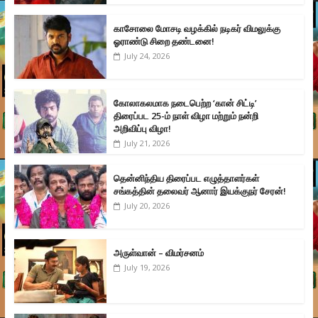
காசோலை மோசடி வழக்கில் நடிகர் விமலுக்கு
ஓராண்டு சிறை தண்டனை!
July 24, 2026
கோலாகலமாக நடைபெற்ற ‘கான் சிட்டி’
திரைப்பட 25-ம் நாள் விழா மற்றும் நன்றி
அறிவிப்பு விழா!
July 21, 2026
தென்னிந்திய திரைப்பட எழுத்தாளர்கள்
சங்கத்தின் தலைவர் ஆனார் இயக்குநர் சேரன்!
July 20, 2026
அருள்வான் – விமர்சனம்
July 19, 2026