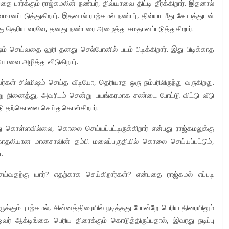
 பார்க்கும் ராஜ்கமலின் நண்பர், திவ்யாவை திட்டி தீர்க்கிறார். இதனால்
ானப்படுத்துகிறார். இதனால் ராஜ்கமல் நண்பர், திவ்யா மீது கோபத்துடன்
ுக்கு தெரிய வரவே, தனது நண்பரை அழைத்து சமதானப்படுத்துகிறார்.
ிஷம் செய்வதை ஹரி தனது செல்போனில் படம் பிடிக்கிறார். இது பிடிக்காத
யோவை அழித்து விடுகிறார்.
்கள் சில்மிஷம் செய்த வீடியோ, தெரியாத ஒரு நம்பரிலிருந்து வருகிறது.
ு நினைத்து, அவரிடம் சென்று பயங்கரமாக சண்டை போட்டு விட்டு வீடு
 போட்டு தற்கொலை செய்துகொள்கிறார்.
கொள்ளவில்லை, கொலை செய்யப்பட்டிருக்கிறார் என்பது ராஜ்கமலுக்கு
காதலியான மானசாவின் தம்பி மலைப்பகுதியில் கொலை செய்யப்பட்டும்,
.
வதற்கு யார்? எதற்காக செய்கிறார்கள்? என்பதை ராஜ்கமல் எப்படி
ருக்கும் ராஜ்கமல், சின்னத்திரையில் நடித்தது போன்றே பெரிய திரையிலும்
 ஓவர் ஆக்டிங்கை பெரிய திரைக்கும் கொடுத்திருப்பதால், இவரது நடிப்பு