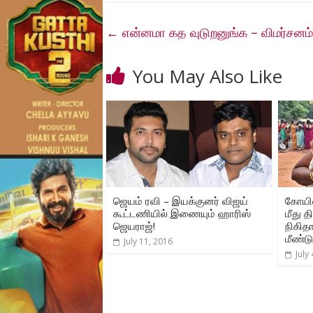
←
என்னமா கத வுடுறனுங்க – விமர்சனம்
You May Also Like
ஜெயம் ரவி – இயக்குனர் விஜய்
கோயில
கூட்டணியில் இணையும் ஹாரிஸ்
மீது த
ஜெயராஜ்!
நிகிதா
மீண்டு
July 11, 2016
July