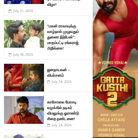
விழா!
July 31, 2026
“மகன் ராகாவுக்கு
வாழ்நாள் முழுவதும்
துணை நிற்பேன்”:
மாதம்பட்டி ரங்கராஜ்
அறிக்கை!
July 30, 2026
ஜனநாயகன் –
விமர்சனம்
July 24, 2026
காசோலை மோசடி
வழக்கில் நடிகர்
விமலுக்கு ஓராண்டு
சிறை தண்டனை!
July 24, 2026