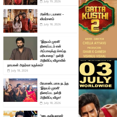
July 19, 2026
அன்பே டயானா –
விமர்சனம்
July 18, 2026
”இதயம் முரளி’
திரைப்படம் என்
அப்பாவுக்கு செய்த
மரியாதை”: நன்றி
அறிவிப்பு விழாவில்
நாயகன் அதர்வா உருக்கம்!
July 18, 2026
பிரமாண்டமாக நடந்த
‘இதயம் முரளி’
திரைப்பட நன்றி
அறிவிப்பு விழா!
July 18, 2026
”ஊடகவியலாளர்