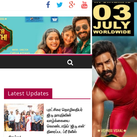
Latest Updates
புரட்சிகர தொழிலதிபர்
ஜி.டி.நாயுடுவின்
வாழ்க்கையை
கொண்டாடும் ‘ஜி.டி.என்’
திரைப்பட ப்ரீ ரிலீஸ்
நிகழ்வு!