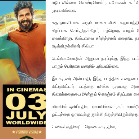
எடுபடவில்லை. செண்டிமென்ட், எமோஷன் காட்சிக
முடியவில்லை.
கதாநாயகியாக வரும் மானசாவின் கதாபாத்திர
சிறப்பாக செய்திருக்கிறார். மற்றொரு காதல்
வைக்கிறது. திவ்யாவை சுற்றித்தான் கதையே நக
நடித்திருக்கிறார் திவ்யா.
டெல்லிகணேஷின் அனுபவ நடிப்புக்கு இந்த படம் 
யாரும் பெரிதாக மனதில் பதியவில்லை.
இயக்குனர் அன்புமதி, இந்த படத்தின் கதையை வி
விட்டுவிட்டார். படத்தை ரசிக்க முடியாத அள
திரைக்கதையை இன்னும் கொஞ்சம் சிறப்பாக அமைத்
வீராவின் ஒளிப்பதிவு பரவாயில்லை ரகம். வரஸ்
ஓட்டத்தை ஓரளவுக்கு தூக்கி நிறுத்தியிருக்கிறது
‘சண்டிக்குதிரை’ – நொண்டிக்குதிரை!