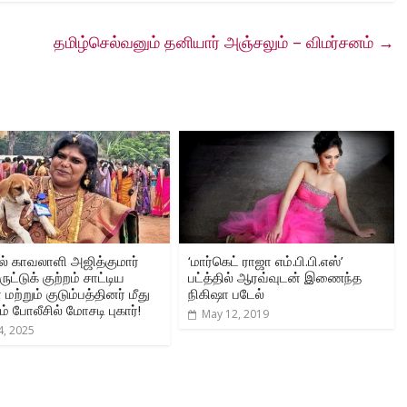
தமிழ்செல்வனும் தனியார் அஞ்சலும் – விமர்சனம்
→
் காவலாளி அஜித்குமார்
‘மார்கெட் ராஜா எம்.பி.பி.எஸ்’
ிருட்டுக் குற்றம் சாட்டிய
பட்த்தில் ஆரவ்வுடன் இணைந்த
 மற்றும் குடும்பத்தினர் மீது
நிகிஷா படேல்
ம் போலீசில் மோசடி புகார்!
May 12, 2019
 4, 2025