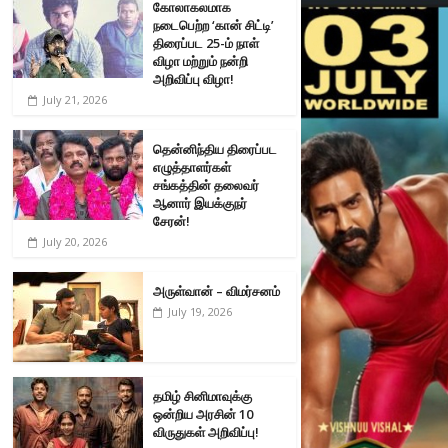
கோலாகலமாக
நடைபெற்ற ‘கான் சிட்டி’
திரைப்பட 25-ம் நாள்
விழா மற்றும் நன்றி
அறிவிப்பு விழா!
July 21, 2026
தென்னிந்திய திரைப்பட
எழுத்தாளர்கள்
சங்கத்தின் தலைவர்
ஆனார் இயக்குநர்
சேரன்!
July 20, 2026
அருள்வான் – விமர்சனம்
July 19, 2026
தமிழ் சினிமாவுக்கு
ஒன்றிய அரசின் 10
விருதுகள் அறிவிப்பு!