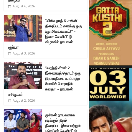
August 6, 2026
“விஸ்வநாத் & சன்ஸ்’
திரைப்படம் எனக்கு ஒரு
புது அடையாளம்!” –
இசை வெளியீட்டு
விழாவில் நாயகன்
சூர்யா
August 3, 2026
“வதந்தி சீசன் 2’
இணையத் தொடர் ஒரு
நிரபராதியை காப்பாற்ற
போலீஸ் போராடும்
கதை!” – நாயகன்
சசிகுமார்
August 2, 2026
முகேன் நாயகனாக
நடிக்கும் ‘நிறம்’
திரைப்பட இசை மற்றும்
டிரெய்லர் வெளியீட்டு