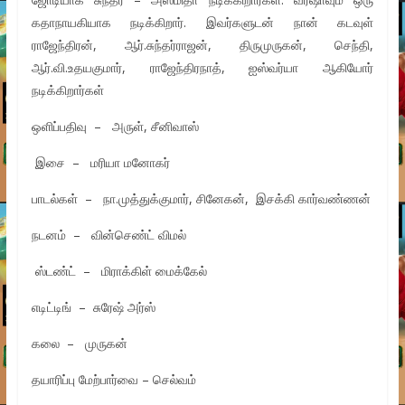
கதாநாயகியாக நடிக்கிறார். இவர்களுடன் நான் கடவுள்
ராஜேந்திரன், ஆர்.சுந்தர்ராஜன், திருமுருகன், செந்தி,
ஆர்.வி.உதயகுமார், ராஜேந்திரநாத், ஐஸ்வர்யா ஆகியோர்
நடிக்கிறார்கள்
ஒளிப்பதிவு – அருள், சீனிவாஸ்
இசை – மரியா மனோகர்
பாடல்கள் – நா.முத்துக்குமார், சினேகன், இசக்கி கார்வண்ணன்
நடனம் – வின்செண்ட் விமல்
ஸ்டண்ட் – மிராக்கிள் மைக்கேல்
எடிட்டிங் – சுரேஷ் அர்ஸ்
கலை – முருகன்
தயாரிப்பு மேற்பார்வை – செல்வம்