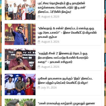
புரட்சிகர தொழிலதிபர் ஜி.டி.நாயுடுவின்
வாழ்க்கையை கொண்டாடும் ‘ஜி.டி.என்’
திரைப்பட ப்ரீ ரிலீஸ் நிகழ்வு!
August 6, 2026
“விஸ்வநாத் & சன்ஸ்’ திரைப்படம் எனக்கு ஒரு
புது அடையாளம்!” – இசை வெளியீட்டு விழாவில்
நாயகன் சூர்யா
August 3, 2026
“வதந்தி சீசன் 2’ இணையத் தொடர் ஒரு
நிரபராதியை காப்பாற்ற போலீஸ் போராடும்
கதை!” – நாயகன் சசிகுமார்
August 2, 2026
முகேன் நாயகனாக நடிக்கும் ‘நிறம்’ திரைப்பட
இசை மற்றும் டிரெய்லர் வெளியீட்டு விழா!
July 31, 2026
“மகன் ராகாவுக்கு வாழ்நாள் முழுவதும் துணை