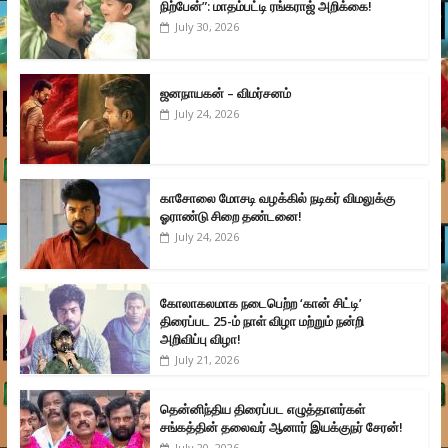
நிற்பேன்”: மாதம்பட்டி ரங்கராஜ் அறிக்கை!
July 30, 2026
ஜனநாயகன் – விமர்சனம்
July 24, 2026
காசோலை மோசடி வழக்கில் நடிகர் விமலுக்கு
ஓராண்டு சிறை தண்டனை!
July 24, 2026
கோலாகலமாக நடைபெற்ற ‘கான் சிட்டி’
திரைப்பட 25-ம் நாள் விழா மற்றும் நன்றி
அறிவிப்பு விழா!
July 21, 2026
தென்னிந்திய திரைப்பட எழுத்தாளர்கள்
சங்கத்தின் தலைவர் ஆனார் இயக்குநர் சேரன்!
July 20, 2026