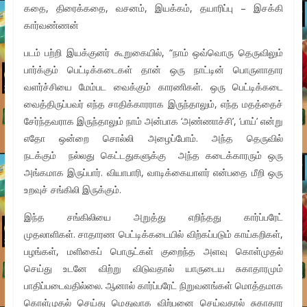
கதை, திரைக்கதை, வசனம், இயக்கம், தயாரிப்பு – இசக்கி
கார்வண்ணன்
படம் பற்றி இயக்குனர் கூறுகையில், “நாம் ஒவ்வொரு தெருவிலும்
பார்க்கும் பெட்டிக்கடைகள் தான் ஒரு நாட்டின் பொருளாதார
வளர்ச்சியை மேம்பட வைக்கும் காரணிகள். ஒரு பெட்டிக்கடை
வைத்திருப்பவர் எந்த சாதிக்காரராக இருந்தாலும், எந்த மதத்தைச்
சேர்ந்தவராக இருந்தாலும் நாம் அன்பாக ‘அண்ணாச்சி’, ‘பாய்’ என்று
எதோ ஒன்றை சொல்லி அழைப்போம். அந்த தெருவில்
நடக்கும் நல்லது கெட்டதுகளுக்கு அந்த கடைக்காரரும் ஒரு
அங்கமாக இருப்பார். வியாபாரி, வாடிக்கையாளர் என்பதை மீறி ஒரு
உறவுச் சங்கிலி இருக்கும்.
இந்த சங்கிலியை அறுத்து எறிந்தது கார்ப்பரேட்
முதலாளிகள். சாதாரண பெட்டிக்கடையில் விற்கப்படும் காய்கறிகள்,
பழங்கள், மளிகைப் பொருட்கள் குறைந்த அளவு கொள்முதல்
செய்து உடனே விற்று விடுவதால் யாருடைய சுகாதாரமும்
பாதிப்படைவதில்லை. ஆனால் கார்ப்பரேட் நிறுவனங்கள் மொத்தமாக
கொள்முதல் செய்து மெதுவாக விற்பனை செய்வதால் சுகாதார