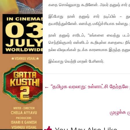
கதை சொல்லுமாறு கூறினேன். அவர் தனுஷ் சார் தய
இப்போது நான் தனுஷ் சார் நடிப்பில் – து
தயாரித்துள்ளேன். எனக்கு மகிழ்ச்சியாக உள்ளது. 
நான் தனுஷ் சாரிடம், “உங்களை வைத்து படம்
செந்தில்குமார் என்னிடம் கூறியுள்ள கதையை நீங
நல்ல விஷயங்கள் நடக்க காரணமாக இருந்த தனுஷ் 
இவ்வாறு வெற்றி மாறன் பேசினார்.
←
“தமிழக வரலாறு: உள்ளாட்சி தேர்தலே 
முழுக்க ம
You May Also Like