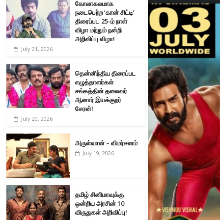
கோலாகலமாக
நடைபெற்ற ‘கான் சிட்டி’
திரைப்பட 25-ம் நாள்
விழா மற்றும் நன்றி
அறிவிப்பு விழா!
July 21, 2026
தென்னிந்திய திரைப்பட
எழுத்தாளர்கள்
சங்கத்தின் தலைவர்
ஆனார் இயக்குநர்
சேரன்!
July 20, 2026
அருள்வான் – விமர்சனம்
July 19, 2026
தமிழ் சினிமாவுக்கு
ஒன்றிய அரசின் 10
விருதுகள் அறிவிப்பு!