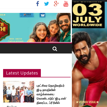
Latest Updates
புரட்சிகர தொழிலதிபர்
ஜி.டி.நாயுடுவின்
வாழ்க்கையை
கொண்டாடும் ‘ஜி.டி.என்’
திரைப்பட ப்ரீ ரிலீஸ்
நிகழ்வு!