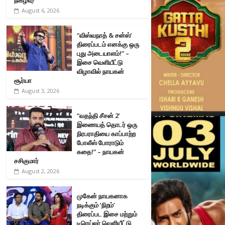
August 6, 2026
“விஸ்வநாத் & சன்ஸ்’
திரைப்படம் எனக்கு ஒரு
புது அடையாளம்!” –
இசை வெளியீட்டு
விழாவில் நாயகன்
சூர்யா
August 3, 2026
“வதந்தி சீசன் 2’
இணையத் தொடர் ஒரு
நிரபராதியை காப்பாற்ற
போலீஸ் போராடும்
கதை!” – நாயகன்
சசிகுமார்
August 2, 2026
முகேன் நாயகனாக
நடிக்கும் ‘நிறம்’
திரைப்பட இசை மற்றும்
டிரெய்லர் வெளியீட்டு