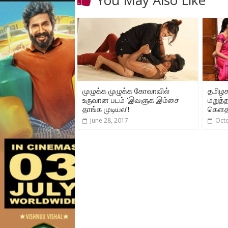
முழுக்க முழுக்க கோவாவில்
தமிழக
உருவான படம் ‘இவளுக இம்சை
மறுத்
தாங்க முடியல’!
கௌதமி 
June 28, 2017
Oct