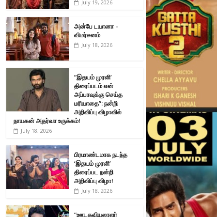
July 19, 2026
அன்பே டயானா –
விமர்சனம்
July 18, 2026
”இதயம் முரளி’
திரைப்படம் என்
அப்பாவுக்கு செய்த
மரியாதை”: நன்றி
அறிவிப்பு விழாவில்
நாயகன் அதர்வா உருக்கம்!
July 18, 2026
பிரமாண்டமாக நடந்த
‘இதயம் முரளி’
திரைப்பட நன்றி
அறிவிப்பு விழா!
July 18, 2026
”ஊடகவியலாளர்