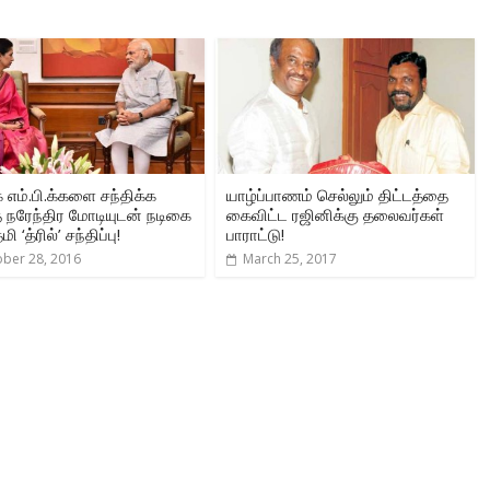
 எம்.பி.க்களை சந்திக்க
யாழ்ப்பாணம் செல்லும் திட்டத்தை
த நரேந்திர மோடியுடன் நடிகை
கைவிட்ட ரஜினிக்கு தலைவர்கள்
‘த்ரில்’ சந்திப்பு!
பாராட்டு!
ober 28, 2016
March 25, 2017