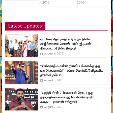
2016
2016
Latest Updates
புரட்சிகர தொழிலதிபர் ஜி.டி.நாயுடுவின்
வாழ்க்கையை கொண்டாடும் ‘ஜி.டி.என்’
திரைப்பட ப்ரீ ரிலீஸ் நிகழ்வு!
August 6, 2026
“விஸ்வநாத் & சன்ஸ்’ திரைப்படம் எனக்கு ஒரு
புது அடையாளம்!” – இசை வெளியீட்டு விழாவில்
நாயகன் சூர்யா
August 3, 2026
“வதந்தி சீசன் 2’ இணையத் தொடர் ஒரு
நிரபராதியை காப்பாற்ற போலீஸ் போராடும்
கதை!” – நாயகன் சசிகுமார்
August 2, 2026