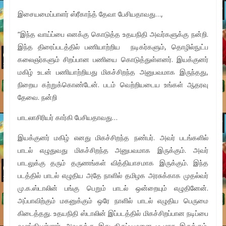
இசையமைப்பாளர் ஸ்ரீகாந்த் தேவா பேசியதாவது…,
“இந்த வாய்ப்பை எனக்கு கொடுத்த உதயநிதி அவர்களுக்கு நன்றி.
இந்த திரைப்படத்தில் பணியாற்றிய நடிகர்களும், தொழில்நுட்ப
கலைஞர்களும் சிறப்பான பணியை கொடுத்துள்ளனர். இயக்குனர்
மகிழ் உடன் பணியாற்றியது மிகச்சிறந்த அனுபவமாக இருந்தது,
நிறைய கற்றுக்கொண்டேன். படம் வெற்றியடைய உங்கள் ஆதரவு
தேவை. நன்றி
பாடலாசிரியர் கார்கி பேசியதாவது…
இயக்குனர் மகிழ் எனது மிகச்சிறந்த நண்பர். அவர் படங்களில்
பாடல் எழுதுவது மிகச்சிறந்த அனுபவமாக இருக்கும். அவர்
பாடலுக்கு தரும் தருணங்கள் வித்தியாசமாக இருக்கும். இந்த
படத்தில் பாடல் எழுதிய அதே நாளில் தமிழக அரசுக்காக முதல்வர்
மு.க.ஸ்டாலின் பங்கு பெறும் பாடல் ஒன்றையும் எழுதினேன்.
அப்பாவிற்கும் மகனுக்கும் ஒரே நாளில் பாடல் எழுதிய பெருமை
கிடைத்தது. உதயநிதி ஸ்டாலின் இப்படத்தில் மிகச்சிறப்பான நடிப்பை
வழங்கியுள்ளார். அவருக்கு இது திருப்புமுனை படமாக இருக்கும்.