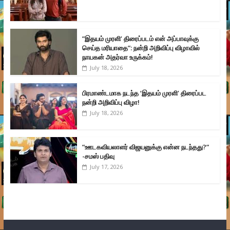
”இதயம் முரளி’ திரைப்படம் என் அப்பாவுக்கு
செய்த மரியாதை”: நன்றி அறிவிப்பு விழாவில்
நாயகன் அதர்வா உருக்கம்!
July 18, 2026
பிரமாண்டமாக நடந்த ‘இதயம் முரளி’ திரைப்பட
நன்றி அறிவிப்பு விழா!
July 18, 2026
”ஊடகவியலாளர் விஜயனுக்கு என்ன நடந்தது?”
-சமஸ் பதிவு
July 17, 2026