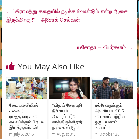
←
”கிராமத்து கதையில் நடிக்க வேண்டும் என்ற ஆசை
இருக்கிறது!” – அசோக் செல்வன்
யசோதா – விமர்சனம்
→
You May Also Like
தேவயானியின்
“விஜய் சேதுபதி
எல்லோருக்கும்
கணவர்
நிச்சயம்
அவசியமாகிப்போ
ராஜகுமாரனை
அழைப்பார்”:
ன பணம் பற்றிய
கலாய்க்கும் பிரபல
காத்திருக்கிறார்
ஒரு பயணம்
இயக்குனர்கள்!
நடிகை ஸ்ரீஜா!
‘ரூபாய்’!
July 5, 2016
August 31,
October 26,