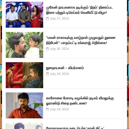
முகேன் நாயகனாக நடிக்கும் ‘நிறம்’ திரைப்பட
இசை மற்றும் டிரெய்லர் வெளியீட்டு விழா!
July 31, 2026
“மகன் ராகாவுக்கு வாழ்நாள் முழுவதும் துணை
நிற்பேன்”: மாதம்பட்டி ரங்கராஜ் அறிக்கை!
July 30, 2026
ஜனநாயகன் – விமர்சனம்
July 24, 2026
காசோலை மோசடி வழக்கில் நடிகர் விமலுக்கு
ஓராண்டு சிறை தண்டனை!
July 24, 2026
கோலாகலமாக நடைபெற்ற ‘கான் சிட்டி’