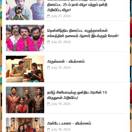
திரைப்பட 25-ம் நாள் விழா மற்றும் நன்றி
அறிவிப்பு விழா!
July 21, 2026
தென்னிந்திய திரைப்பட எழுத்தாளர்கள்
சங்கத்தின் தலைவர் ஆனார் இயக்குநர் சேரன்!
July 20, 2026
அருள்வான் – விமர்சனம்
July 19, 2026
தமிழ் சினிமாவுக்கு ஒன்றிய அரசின் 10
விருதுகள் அறிவிப்பு!
July 19, 2026
அன்பே டயானா – விமர்சனம்
July 18, 2026