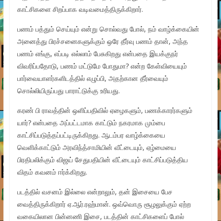
காட்சிகளை சிறப்பாக வடிவமைத்திருக்கிறார்.
பணம் பத்தும் செய்யும் என்று சொல்வது போல், நம் வாழ்க்கையின்
அனைத்து பிரச்சனைகளுக்கும் ஒரே தீர்வு பணம் தான், அந்த
பணம் எங்கு, எப்படி எல்லாம் பேசுகிறது என்பதை இயக்குநர்
விவரிப்பதோடு, பணம் மட்டுமே போதுமா? என்ற கேள்வியையும்
பார்வையாளர்களிடத்தில் எழுப்பி, அதற்கான தீர்வையும்
சொல்லியிருப்பது பாராட்டுக்கு உரியது.
கரண் பி ராவத்தின் ஒளிப்பதிவில் ஏழைகளும், பணக்காரர்களும்
யார்? என்பதை அப்பட்டமாக காட்டும் நகரமாக மும்பை
காட்சிப்படுத்தப்பட்டிருக்கிறது. ஆடம்பர வாழ்க்கையை
வெளிக்காட்டும் அரவிந்த்சாமியின் வீட்டையும், ஏழ்மையை
பிரதிபலிக்கும் விஜய் சேதுபதியின் வீட்டையும் காட்சிப்படுத்திய
விதம் கவனம் ஈர்க்கிறது.
படத்தில் வசனம் இல்லை என்றாலும், தன் இசையை பேச
வைத்திருக்கிறார் ஏ.ஆர்.ரஹ்மான். ஒவ்வொரு சூழலுக்கும் ஏற்ற
வகையிலான பின்னணி இசை, படத்தின் காட்சிகளைப் போல்