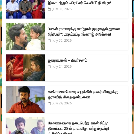
இசை மற்றும் டிரெய்லர் வெளியீட்டு விழா!
July 31, 2026
“மகன் ராகாவுக்கு வாழ்நாள் முழுவதும் துணை
நிற்பேன்”: மாதம்பட்டி ரங்கராஜ் அறிக்கை!
July 30, 2026
ஜனநாயகன் – விமர்சனம்
July 24, 2026
காசோலை மோசடி வழக்கில் நடிகர் விமலுக்கு
ஓராண்டு சிறை தண்டனை!
July 24, 2026
கோலாகலமாக நடைபெற்ற ‘கான் சிட்டி’
திரைப்பட 25-ம் நாள் விழா மற்றும் நன்றி
அறிவிப்பு விழா!