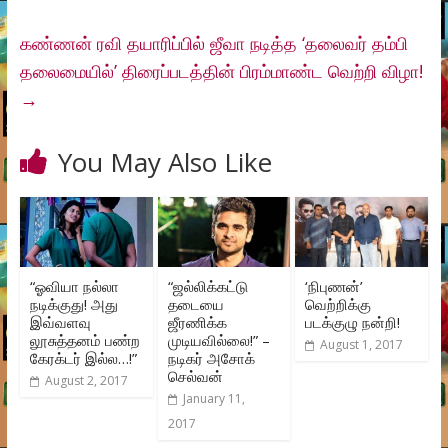
கண்ணன் ரவி தயாரிப்பில் ஜீவா நடித்த ‘தலைவர் தம்பி
தலைமையில்’ திரைப்படத்தின் பிரம்மாண்ட வெற்றி விழா!
→
You May Also Like
“ஓவியா நல்லா
“ஜல்லிக்கட்டு
‘நிபுணன்’
நடிக்குது! அது
தடையை
வெற்றிக்கு
இவ்வளவு
ஜீரணிக்க
படக்குழு நன்றி!
லூசுத்தனம் பண்ற
முடியவில்லை!” –
August 1, 2017
கேரக்டர் இல்ல…!”
நடிகர் அசோக்
செல்வன்
August 2, 2017
January 11,
2017