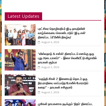
Latest Updates
புரட்சிகர தொழிலதிபர் ஜி.டி.நாயுடுவின்
வாழ்க்கையை கொண்டாடும் ‘ஜி.டி.என்’
திரைப்பட ப்ரீ ரிலீஸ் நிகழ்வு!
August 6, 2026
“விஸ்வநாத் & சன்ஸ்’ திரைப்படம் எனக்கு ஒரு
புது அடையாளம்!” – இசை வெளியீட்டு விழாவில்
நாயகன் சூர்யா
August 3, 2026
“வதந்தி சீசன் 2’ இணையத் தொடர் ஒரு
நிரபராதியை காப்பாற்ற போலீஸ் போராடும்
கதை!” – நாயகன் சசிகுமார்
August 2, 2026
முகேன் நாயகனாக நடிக்கும் ‘நிறம்’ திரைப்பட