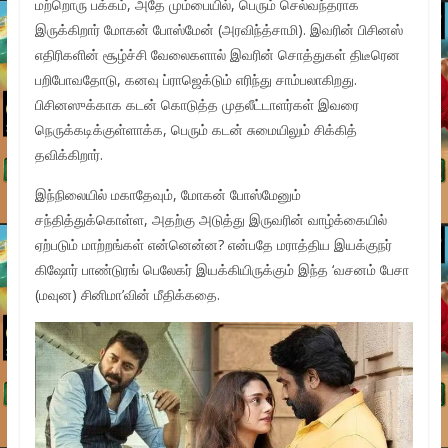
மற்றொரு பக்கம், அதே மும்பையில், பெரும் செல்வந்தராக
இருக்கிறார் மோகன் போஸ்மேன் (அரவிந்த்சாமி). இவரின் பிசினஸ்
எதிரிகளின் சூழ்ச்சி வேலைகளால் இவரின் சொத்துகள் திடீரென
பறிபோவதோடு, கனவு ப்ராஜெக்டும் எரிந்து சாம்பலாகிறது.
பிசினஸுக்காக கடன் கொடுத்த முதலீட்டாளர்கள் இவரை
நெருக்கடிக்குள்ளாக்க, பெரும் கடன் சுமையிலும் சிக்கித்
தவிக்கிறார்.
இந்நிலையில் மகாதேவும், மோகன் போஸ்மேனும்
சந்தித்துக்கொள்ள, அதற்கு அடுத்து இருவரின் வாழ்க்கையில்
ஏற்படும் மாற்றங்கள் என்னென்ன? என்பதே மராத்திய இயக்குநர்
கிஷோர் பாண்டுரங் பெலேகர் இயக்கியிருக்கும் இந்த ‘வசனம் பேசா
(மவுன) சினிமா’வின் மீதிக்கதை.