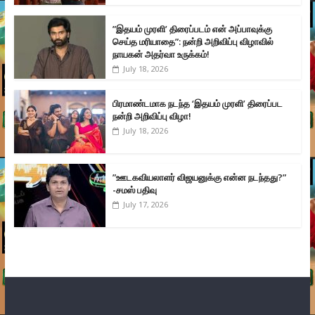
”இதயம் முரளி’ திரைப்படம் என் அப்பாவுக்கு
செய்த மரியாதை”: நன்றி அறிவிப்பு விழாவில்
நாயகன் அதர்வா உருக்கம்!
July 18, 2026
பிரமாண்டமாக நடந்த ‘இதயம் முரளி’ திரைப்பட
நன்றி அறிவிப்பு விழா!
July 18, 2026
”ஊடகவியலாளர் விஜயனுக்கு என்ன நடந்தது?”
-சமஸ் பதிவு
July 17, 2026