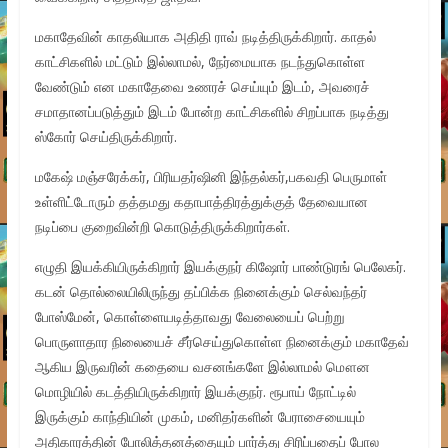
மகாதேவின் காதலியாக அதிதி ராவ் நடித்திருக்கிறார். காதல்
காட்சிகளில் மட்டும் இல்லாமல், நேர்மையாக நடந்துகொள்ள
வேண்டும் என மகாதேவை உணரச் செய்யும் இடம், அவரைச்
சமாதானப்படுத்தும் இடம் போன்ற காட்சிகளில் சிறப்பாக நடித்து
ஸ்கோர் செய்திருக்கிறார்.
மகேஷ் மஞ்சரேக்கர், பிரியதர்ஷினி இந்தல்கர்,பகவதி பெருமாள்
உள்ளிட்டோரும் தத்தமது கதாபாத்திரத்துக்குத் தேவையான
நடிப்பை குறைவின்றி கொடுத்திருக்கிறார்கள்.
எழுதி இயக்கியிருக்கிறார் இயக்குநர் கிஷோர் பாண்டுரங் பெலேகர்.
கடன் தொல்லையிலிருந்து தப்பிக்க நினைக்கும் செல்வந்தர்
போஸ்மேன், கொள்ளையடித்தாவது வேலையைப் பெற்று
பொருளாதார நிலையைச் சீர்செய்துகொள்ள நினைக்கும் மகாதேவ்
ஆகிய இருவரின் கதையை வசனங்களே இல்லாமல் மௌன
மொழியில் கடத்தியிருக்கிறார் இயக்குநர். ரூபாய் நோட்டில்
இருக்கும் காந்தியின் முகம், மனிதர்களின் பேராசையையும்
அதிகாரத்தின் போலித்தனத்தையும் பார்த்து சிரிப்பதைப் போல