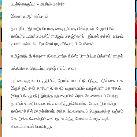
படத்தொகுப்பு: – ஆசிஸ் மாத்ரே
இசை: ஏ.ஆர்.ரஹ்மான்
தயாரிப்பு: ’ஜி ஸ்டூடியோஸ், கையூரியஸ், பிங்க்மூன் & மூவிமில்
எண்டர்டெயின்மெண்ட்’ ராஜேஷ் கெஜ்ரிவால், குர்பால் சச்சர், உமேஷ்
குமார் பன்சால், மீரா சோப்ரா, கிஷோர் பி பெலேகர்
தமிழ்நாடு & கேரளா திரையரங்க ரிலீஸ்: ‘ரோமியோ பிக்சர்ஸ்’ ராகுல்
பத்திரிகை தொடர்பு: சதீஷ் எய்ம், சிவா
மும்பை குடிசைப்பகுதியில், நோய்வாய்ப்பட்டு படுத்த படுக்கையாக
இருக்கும் தன் தாயோடு, கடும் வறுமையில் வாழ்கிறார் மகாதேவ்
(விஜய் சேதுபதி). இறந்த தந்தையின் அரசு வேலையைப் பெற்று
தாயின் உடல்நிலையைக் கவனித்துக்கொள்ள வேண்டும் என்ற
எண்ணத்தில் இருக்கிறார். அந்த வேலையைப் பெறுவதற்கு லஞ்சம்
கொடுக்க வேண்டும் என்பதால் அந்த வேலை அவருக்குக்
கிடைக்காமல் போகிறது.