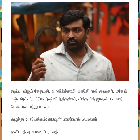
நடிப்பு: விஜய் சேதுபதி, அரவிந்த்சாமி, அதிதி ராவ் ஹைதரி, மகேஷ்
மஞ்சரேக்கர், பிரியதர்ஷினி இந்தல்கர், சித்தார்த் ஜாதவ், பகவதி
பெருமாள் மற்றும் பலர்
எழுத்து & இயக்கம்: கிஷோர் பாண்டுரங் பெலேகர்
ஒளிப்பதிவு: கரண் பி ராவத்