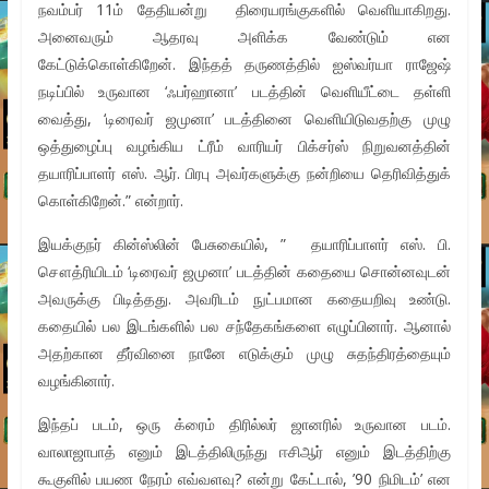
நவம்பர் 11ம் தேதியன்று திரையரங்குகளில் வெளியாகிறது.
அனைவரும் ஆதரவு அளிக்க வேண்டும் என
கேட்டுக்கொள்கிறேன். இந்தத் தருணத்தில் ஐஸ்வர்யா ராஜேஷ்
நடிப்பில் உருவான ‘ஃபர்ஹானா’ படத்தின் வெளியீட்டை தள்ளி
வைத்து, ‘டிரைவர் ஜமுனா’ படத்தினை வெளியிடுவதற்கு முழு
ஒத்துழைப்பு வழங்கிய ட்ரீம் வாரியர் பிக்சர்ஸ் நிறுவனத்தின்
தயாரிப்பாளர் எஸ். ஆர். பிரபு அவர்களுக்கு நன்றியை தெரிவித்துக்
கொள்கிறேன்.” என்றார்.
இயக்குநர் கின்ஸ்லின் பேசுகையில், ” தயாரிப்பாளர் எஸ். பி.
சௌத்ரியிடம் ‘டிரைவர் ஜமுனா’ படத்தின் கதையை சொன்னவுடன்
அவருக்கு பிடித்தது. அவரிடம் நுட்பமான கதையறிவு உண்டு.
கதையில் பல இடங்களில் பல சந்தேகங்களை எழுப்பினார். ஆனால்
அதற்கான தீர்வினை நானே எடுக்கும் முழு சுதந்திரத்தையும்
வழங்கினார்.
இந்தப் படம், ஒரு க்ரைம் திரில்லர் ஜானரில் உருவான படம்.
வாலாஜாபாத் எனும் இடத்திலிருந்து ஈசிஆர் எனும் இடத்திற்கு
கூகுளில் பயண நேரம் எவ்வளவு? என்று கேட்டால், ’90 நிமிடம்’ என