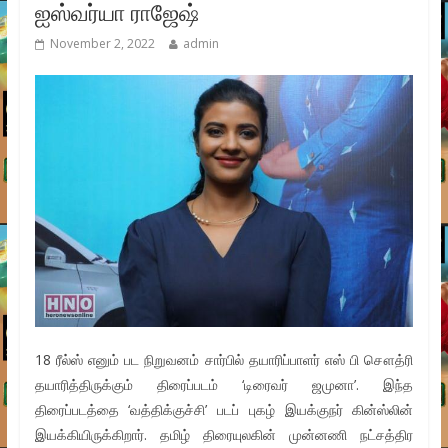
ஐஸ்வர்யா ராஜேஷ்
November 2, 2022
admin
18 ரீல்ஸ் எனும் பட நிறுவனம் சார்பில் தயாரிப்பாளர் எஸ் பி சௌத்ரி
தயாரித்திருக்கும் திரைப்படம் ‘டிரைவர் ஜமுனா’. இந்த
திரைப்படத்தை ‘வத்திக்குச்சி’ படப் புகழ் இயக்குநர் கின்ஸ்லின்
இயக்கியிருக்கிறார். தமிழ் திரையுலகின் முன்னணி நட்சத்திர