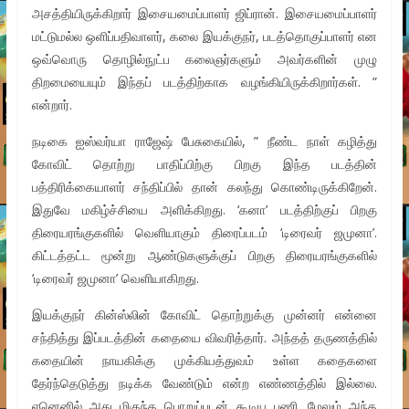
அசத்தியிருக்கிறார் இசையமைப்பாளர் ஜிப்ரான். இசையமைப்பாளர்
மட்டுமல்ல ஒளிப்பதிவாளர், கலை இயக்குநர், படத்தொகுப்பாளர் என
ஒவ்வொரு தொழில்நுட்ப கலைஞர்களும் அவர்களின் முழு
திறமையையும் இந்தப் படத்திற்காக வழங்கியிருக்கிறார்கள். ”
என்றார்.
நடிகை ஐஸ்வர்யா ராஜேஷ் பேசுகையில், ” நீண்ட நாள் கழித்து
கோவிட் தொற்று பாதிப்பிற்கு பிறகு இந்த படத்தின்
பத்திரிக்கையாளர் சந்திப்பில் தான் கலந்து கொண்டிருக்கிறேன்.
இதுவே மகிழ்ச்சியை அளிக்கிறது. ‘கனா’ படத்திற்குப் பிறகு
திரையரங்குகளில் வெளியாகும் திரைப்படம் ‘டிரைவர் ஜமுனா’.
கிட்டத்தட்ட மூன்று ஆண்டுகளுக்குப் பிறகு திரையரங்குகளில்
‘டிரைவர் ஜமுனா’ வெளியாகிறது.
இயக்குநர் கின்ஸ்லின் கோவிட் தொற்றுக்கு முன்னர் என்னை
சந்தித்து இப்படத்தின் கதையை விவரித்தார். அந்தத் தருணத்தில்
கதையின் நாயகிக்கு முக்கியத்துவம் உள்ள கதைகளை
தேர்ந்தெடுத்து நடிக்க வேண்டும் என்ற எண்ணத்தில் இல்லை.
ஏனெனில் அது மிகுந்த பொறுப்புடன் கூடிய பணி. மேலும் அந்த