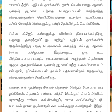
காலகட்டத்தில் டிஜிட்டல் தளங்களில் தான் வெளியானது. ஆனால்
‘டிரைவர் ஜமுனா’ படத்தை பொறுமையுடன் காத்திருந்து
திரையரங்குகளில் வெளியிடுவதற்காக படத்தின் தயாரிப்பாளர்
எஸ்.பி. சௌத்ரி அவர்களுக்கு நன்றி தெரிவித்துக் கொள்கிறேன்.
சின்ன பட்ஜெட் படங்களுக்கு ரசிகர்கள் திரையரங்கத்திற்கு
வருவது குறைந்துவிட்டது. அதிலும் டிஜிட்டல் தளங்களின்
ஆதிக்கத்திற்கு பிறகு பெருமளவில் குறைந்து விட்டது. ஆனால்
சின்ன பட்ஜெட்டாக இருந்தாலும், ஒரு படம்
வித்தியாசமானதாகவும், தரமானதாகவும் இருந்தால் அதற்கான
ஆதரவு குறையவில்லை. ‘டிரைவர் ஜமுனா’ அந்த வகையிலான படம்
என்பதால், நம்பிக்கையுடன் நவம்பர் பதினொன்றாம் தேதியன்று
திரையரங்குகளில் வெளியாகிறது.
எனக்கு கார் ஓட்டுவது மிகவும் பிடிக்கும் அதிலும் வேகமாக கார்
ஓட்டுவேன். அதனால் சண்டை பயிற்சி இயக்குநர் அனல் அரசிடம்
அனைத்து சண்டை காட்சிகளிலும், சாகச காட்சிகளிலும் டூப்
போடாமல் நானே நடிக்கிறேன் என வாக்குறுதி அளித்தேன். இந்தப்