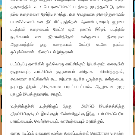
தருணத்தில் ‘க / பெ ரணசிங்கம்’ படத்தை முடித்துவிட்டு, நல்ல
நல்ல கதைகளை தேர்ந்தெடுத்து, மிக மெதுவாக திரைத்துறையில்
பயணிக்கலாம் என திட்டமிட்டிருந்தேன். ஆனால் டிரைவர் ஜமுனா
படத்தின் கதையைக் கேட்டு ஒரே நாளில் இந்தப் படத்தில்
நடிக்கலாம் என தீர்மானித்தேன். என்னுடைய திரையுலக
அனுபவத்தில் ஒரு கதையைக் கேட்டு உடனே நடிக்க
ஒப்புக்கொண்ட திரைப்படம் இதுதான்.
படப்பிடிப்பு தளத்தில் ஒவ்வொரு காட்சிக்கும் இயக்குநர், கதையின்
சூழலையும், காட்சியின் சூழலையும் எளிதாக விவரித்ததால்,
சவாலான காட்சிகளில் கூட சரியாக நடிக்க முடிந்தது. என்னுடைய
நடிப்புத் திறன் ரசிகர்களால் பாராட்டப்பட்டால்.. அதற்கான முழு
புகழும் இயக்குநரையே சாரும்.‌
‘வத்திக்குச்சி’ படத்திற்குப் பிறகு மீண்டும் இயக்கத்திற்கு
திரும்பியிருக்கும் இயக்குநர் கின்ஸ்லினுக்கு இந்த படம் மிகப்பெரிய
பாராட்டையும், வெற்றியையும், வரவேற்பையும் அளிக்கும்.
எனது நடிப்பில் உருவான மூன்று திரைப்படங்கள் கொரோனா தொற்று