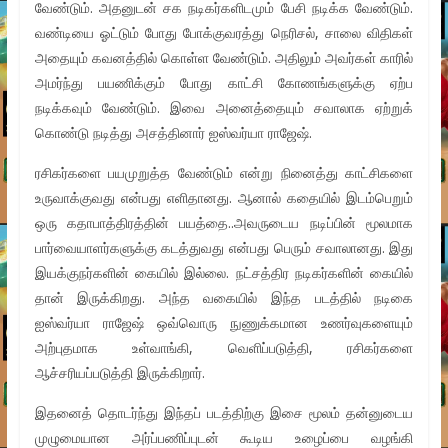
வேண்டும். அதனுடன் சக நடிகர்களிடமும் பேசி நடிக்க வேண்டும்.
வண்டியை ஓட்டும் போது போக்குவரத்து நெரிசல், சாலை விதிகள்
அதையும் கவனத்தில் கொள்ள வேண்டும். அதிலும் அவர்கள் காரில்
அமர்ந்து பயணிக்கும் போது காட்சி கோணங்களுக்கு ஏற்ப
நடிக்கவும் வேண்டும். இவை அனைத்தையும் சவாலாக ஏற்றுக்
கொண்டு நடித்து அசத்தினார் ஐஸ்வர்யா ராஜேஷ்.
ரசிகர்களை பயமுறுத்த வேண்டும் என்று நினைத்து காட்சிகளை
உருவாக்குவது என்பது எளிதானது. ஆனால் கதையில் இடம்பெறும்
ஒரு கதாபாத்திரத்தின் பயத்தை..அவருடைய நடிப்பின் மூலமாக
பார்வையாளர்களுக்கு கடத்துவது என்பது பெரும் சவாலானது. இது
இயக்குநர்களின் கையில் இல்லை. நட்சத்திர நடிகர்களின் கையில்
தான் இருக்கிறது. அந்த வகையில் இந்த படத்தில் நடிகை
ஐஸ்வர்யா ராஜேஷ் ஒவ்வொரு நுணுக்கமான உணர்வுகளையும்
அற்புதமாக உள்வாங்கி, வெளிப்படுத்தி, ரசிகர்களை
ஆச்சரியப்படுத்தி இருக்கிறார்.
இதனைத் தொடர்ந்து இந்தப் படத்திற்கு இசை மூலம் தன்னுடைய
முழுமையான அர்ப்பணிப்புடன் கூடிய உழைப்பை வழங்கி