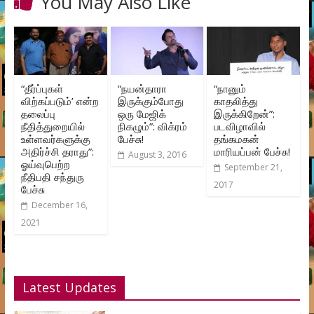
You May Also Like
“தீர்ப்புகள்
“நயன்தாரா
“நானும்
விற்கப்படும்’ என்ற
இருக்கும்போது
காதலித்து
தலைப்பு
ஒரு மேஜிக்
இருக்கிறேன்”:
நீதித்துறையில்
நிகழும்”: விக்ரம்
படவிழாவில்
உள்ளவர்களுக்கு
பேச்சு!
தங்கமகன்
அதிர்ச்சி தராது”:
மாரியப்பன் பேச்சு!
August 3, 2016
ஓய்வுபெற்ற
September 21,
நீதிபதி சந்துரு
2017
பேச்சு
December 16,
2021
Latest Updates