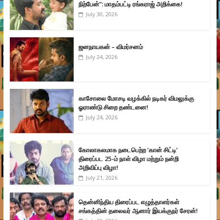
நிற்பேன்”: மாதம்பட்டி ரங்கராஜ் அறிக்கை!
July 30, 2026
ஜனநாயகன் – விமர்சனம்
July 24, 2026
காசோலை மோசடி வழக்கில் நடிகர் விமலுக்கு
ஓராண்டு சிறை தண்டனை!
July 24, 2026
கோலாகலமாக நடைபெற்ற ‘கான் சிட்டி’
திரைப்பட 25-ம் நாள் விழா மற்றும் நன்றி
அறிவிப்பு விழா!
July 21, 2026
தென்னிந்திய திரைப்பட எழுத்தாளர்கள்
சங்கத்தின் தலைவர் ஆனார் இயக்குநர் சேரன்!