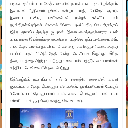
நடிகை ஐஸ்வர்யா ராஜேஷ் கதையின் நாயகியாக நடித்திருக்கிறார்.
இவருடன் ஆடுகளம் நரேன், கவிதா பாரதி, அபிஷேக் குமார்,
இளைய பாண்டி, மணிகண்டன் ராஜேஷ் உள்ளிட்ட பலர்
நடித்திருக்கிறார்கள். கோகுல் பினோய் ஒளிப்பதிவு செய்திருக்கும்
இந்த திரைப்படத்திற்கு ஜிப்ரான் இசையமைத்திருக்கிறார். டான்
பாலா கலை இயக்கத்தை கவனிக்க, படத்தொகுப்பு பணிகளை ஆர்.
ராமர் மேற்கொண்டிருக்கிறார். அனைத்து பணிகளும் நிறைவடைந்து
நவம்பர் மாதம் 11ஆம் தேதி அன்று வெளியாக இருக்கும் இந்த
திரைப்படத்தை அறிமுகப்படுத்தும் வகையில் பத்திரிக்கையாளர்கள்
சந்திப்பு சென்னையில் நடைபெற்றது.
இந்நிகழ்வில் தயாரிப்பாளர் எஸ் பி சௌத்ரி, கதையின் நாயகி
ஐஸ்வர்யா ராஜேஷ், இயக்குநர் கின்ஸ்லின், ஒளிப்பதிவாளர் கோகுல்
பினோய், படத்தொகுப்பாளர் ராமர், கலை இயக்குனர் டான் பாலா
உள்ளிட்ட படக் குழுவினர் கலந்து கொண்டனர்.