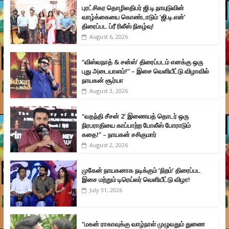
புரட்சிகர தொழிலதிபர் ஜி.டி.நாயுடுவின்
வாழ்க்கையை கொண்டாடும் ‘ஜி.டி.என்’
திரைப்பட ப்ரீ ரிலீஸ் நிகழ்வு!
August 6, 2026
“விஸ்வநாத் & சன்ஸ்’ திரைப்படம் எனக்கு ஒரு
புது அடையாளம்!” – இசை வெளியீட்டு விழாவில்
நாயகன் சூர்யா
August 3, 2026
“வதந்தி சீசன் 2’ இணையத் தொடர் ஒரு
நிரபராதியை காப்பாற்ற போலீஸ் போராடும்
கதை!” – நாயகன் சசிகுமார்
August 2, 2026
முகேன் நாயகனாக நடிக்கும் ‘நிறம்’ திரைப்பட
இசை மற்றும் டிரெய்லர் வெளியீட்டு விழா!
July 31, 2026
“மகன் ராகாவுக்கு வாழ்நாள் முழுவதும் துணை