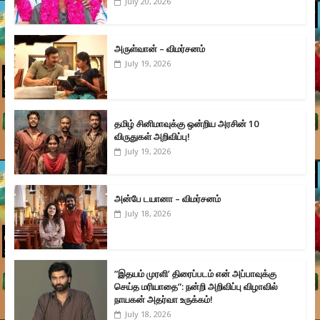
July 20, 2026
அருள்வான் – விமர்சனம்
July 19, 2026
தமிழ் சினிமாவுக்கு ஒன்றிய அரசின் 10
விருதுகள் அறிவிப்பு!
July 19, 2026
அன்பே டயானா – விமர்சனம்
July 18, 2026
”இதயம் முரளி’ திரைப்படம் என் அப்பாவுக்கு
செய்த மரியாதை”: நன்றி அறிவிப்பு விழாவில்
நாயகன் அதர்வா உருக்கம்!
July 18, 2026