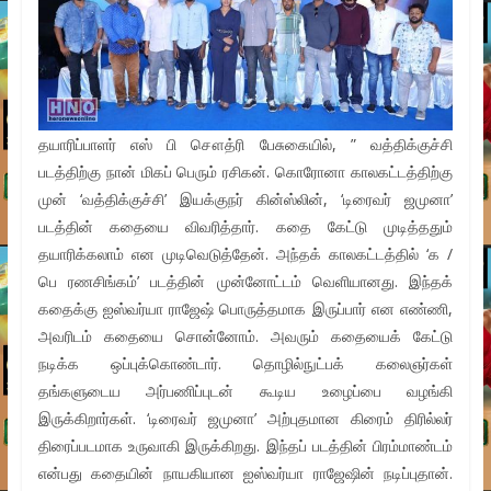
தயாரிப்பாளர் எஸ் பி சௌத்ரி பேசுகையில், ” வத்திக்குச்சி
படத்திற்கு நான் மிகப் பெரும் ரசிகன். கொரோனா காலகட்டத்திற்கு
முன் ‘வத்திக்குச்சி’ இயக்குநர் கின்ஸ்லின், ‘டிரைவர் ஜமுனா’
படத்தின் கதையை விவரித்தார். கதை கேட்டு முடித்ததும்
தயாரிக்கலாம் என முடிவெடுத்தேன். அந்தக் காலகட்டத்தில் ‘க /
பெ ரணசிங்கம்’ படத்தின் முன்னோட்டம் வெளியானது. இந்தக்
கதைக்கு ஐஸ்வர்யா ராஜேஷ் பொருத்தமாக இருப்பார் என எண்ணி,
அவரிடம் கதையை சொன்னோம். அவரும் கதையைக் கேட்டு
நடிக்க ஒப்புக்கொண்டார். தொழில்நுட்பக் கலைஞர்கள்
தங்களுடைய அர்பணிப்புடன் கூடிய உழைப்பை வழங்கி
இருக்கிறார்கள். ‘டிரைவர் ஜமுனா’ அற்புதமான கிரைம் திரில்லர்
திரைப்படமாக உருவாகி இருக்கிறது. இந்தப் படத்தின் பிரம்மாண்டம்
என்பது கதையின் நாயகியான ஐஸ்வர்யா ராஜேஷின் நடிப்புதான்.