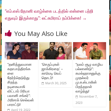
“எம்.எஸ்.தோனி வாழ்க்கை படத்தில் என்னை பற்றி
எதுவும் இருக்காது”: லட்சுமிராய் நம்பிக்கை!
→
You May Also Like
”தனித்துவமான
‘செருப்புகள்
”நலம் சூழ வாழிய
கதாபாத்திரங்க
ஜாக்கிரதை’ –
பல்லாண்டு”:
ளை
காமெடி வெப்
கமல்ஹாசனுக்கு
தேர்ந்தெடுத்து
தொடர்!
முதல்வர்
சிறந்த
மு.க.ஸ்டாலின்
March 30, 2025
நடிகையாகி
பிறந்தநாள்
விட்டார் பிரியா
வாழ்த்து!
பவானி சங்கர்”:
November 7,
அசோக் செல்வன்
2023
பாராட்டு!
April 19, 2022