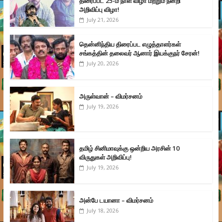
திரைப்பட 25-ம் நாள் விழா மற்றும் நன்றி
அறிவிப்பு விழா!
July 21, 2026
தென்னிந்திய திரைப்பட எழுத்தாளர்கள்
சங்கத்தின் தலைவர் ஆனார் இயக்குநர் சேரன்!
July 20, 2026
அருள்வான் – விமர்சனம்
July 19, 2026
தமிழ் சினிமாவுக்கு ஒன்றிய அரசின் 10
விருதுகள் அறிவிப்பு!
July 19, 2026
அன்பே டயானா – விமர்சனம்
July 18, 2026