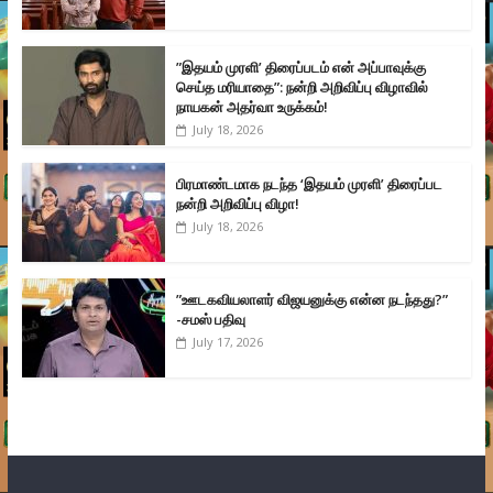
”இதயம் முரளி’ திரைப்படம் என் அப்பாவுக்கு
செய்த மரியாதை”: நன்றி அறிவிப்பு விழாவில்
நாயகன் அதர்வா உருக்கம்!
July 18, 2026
பிரமாண்டமாக நடந்த ‘இதயம் முரளி’ திரைப்பட
நன்றி அறிவிப்பு விழா!
July 18, 2026
”ஊடகவியலாளர் விஜயனுக்கு என்ன நடந்தது?”
-சமஸ் பதிவு
July 17, 2026