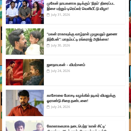
முகேன் நாயகனாக நடிக்கும் ‘நிறம்’ திரைப்பட
இசை மற்றும் டிரெய்லர் வெளியீட்டு விழா!
July 31, 2026
“மகன் ராகாவுக்கு வாழ்நாள் முழுவதும் துணை
நிற்பேன்”: மாதம்பட்டி ரங்கராஜ் அறிக்கை!
July 30, 2026
ஜனநாயகன் – விமர்சனம்
July 24, 2026
காசோலை மோசடி வழக்கில் நடிகர் விமலுக்கு
ஓராண்டு சிறை தண்டனை!
July 24, 2026
கோலாகலமாக நடைபெற்ற ‘கான் சிட்டி’