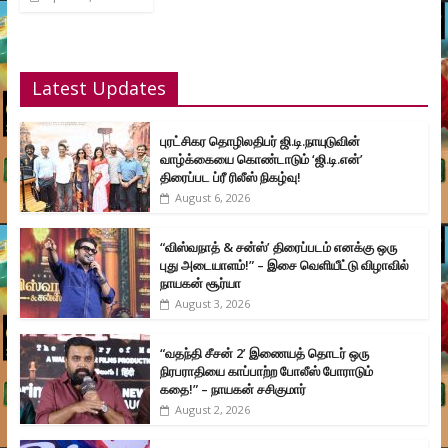
Latest Updates
புரட்சிகர தொழிலதிபர் ஜி.டி.நாயுடுவின்
வாழ்க்கையை கொண்டாடும் ‘ஜி.டி.என்’
திரைப்பட ப்ரீ ரிலீஸ் நிகழ்வு!
August 6, 2026
“விஸ்வநாத் & சன்ஸ்’ திரைப்படம் எனக்கு ஒரு
புது அடையாளம்!” – இசை வெளியீட்டு விழாவில்
நாயகன் சூர்யா
August 3, 2026
“வதந்தி சீசன் 2’ இணையத் தொடர் ஒரு
நிரபராதியை காப்பாற்ற போலீஸ் போராடும்
கதை!” – நாயகன் சசிகுமார்
August 2, 2026