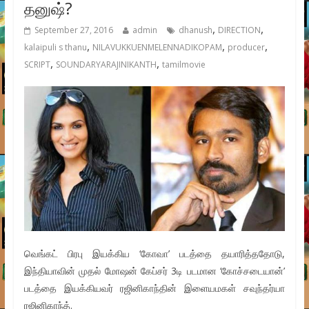
தனுஷ்?
,
,
September 27, 2016
admin
dhanush
DIRECTION
,
,
,
kalaipuli s thanu
NILAVUKKUENMELENNADIKOPAM
producer
,
,
SCRIPT
SOUNDARYARAJINIKANTH
tamilmovie
வெங்கட் பிரபு இயக்கிய ‘கோவா’ படத்தை தயாரித்ததோடு,
இந்தியாவின் முதல் மோஷன் கேப்சர் 3டி படமான ‘கோச்சடையான்’
படத்தை இயக்கியவர் ரஜினிகாந்தின் இளையமகள் சவுந்தர்யா
ரஜினிகாந்த்.