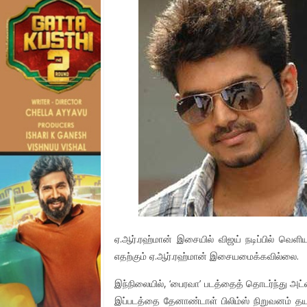
ஏ.ஆர்.ரஹ்மான் இசையில் விஜய் நடிப்பில் வெள
எதற்கும் ஏ.ஆர்.ரஹ்மான் இசையமைக்கவில்லை.
இந்நிலையில், ‘பைரவா’ படத்தைத் தொடர்ந்து அட்லீ
இப்படத்தை தேனாண்டாள் பிலிம்ஸ் நிறுவனம் த