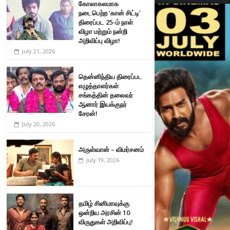
கோலாகலமாக
நடைபெற்ற ‘கான் சிட்டி’
திரைப்பட 25-ம் நாள்
விழா மற்றும் நன்றி
அறிவிப்பு விழா!
July 21, 2026
தென்னிந்திய திரைப்பட
எழுத்தாளர்கள்
சங்கத்தின் தலைவர்
ஆனார் இயக்குநர்
சேரன்!
July 20, 2026
அருள்வான் – விமர்சனம்
July 19, 2026
தமிழ் சினிமாவுக்கு
ஒன்றிய அரசின் 10
விருதுகள் அறிவிப்பு!