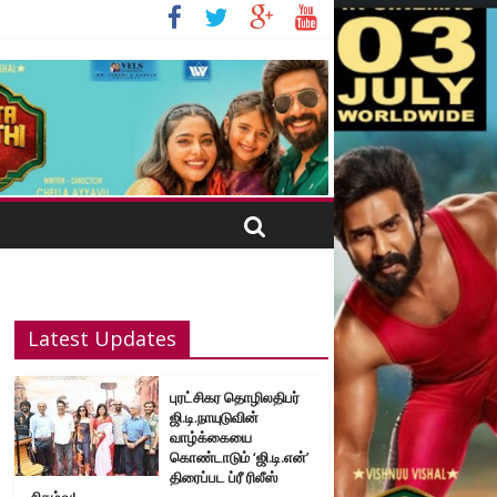
Latest Updates
புரட்சிகர தொழிலதிபர்
ஜி.டி.நாயுடுவின்
வாழ்க்கையை
கொண்டாடும் ‘ஜி.டி.என்’
திரைப்பட ப்ரீ ரிலீஸ்
நிகழ்வு!