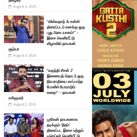
August 6, 2026
“விஸ்வநாத் & சன்ஸ்’
திரைப்படம் எனக்கு ஒரு
புது அடையாளம்!” –
இசை வெளியீட்டு
விழாவில் நாயகன்
சூர்யா
August 3, 2026
“வதந்தி சீசன் 2’
இணையத் தொடர் ஒரு
நிரபராதியை காப்பாற்ற
போலீஸ் போராடும்
கதை!” – நாயகன்
சசிகுமார்
August 2, 2026
முகேன் நாயகனாக
நடிக்கும் ‘நிறம்’
திரைப்பட இசை மற்றும்
டிரெய்லர் வெளியீட்டு