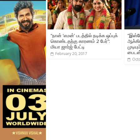
“நான் ‘எமன்’ படத்தில் நடிக்க ஒப்புக்
”இஸ்ர
கொண்டதற்கு காரணம் 2 பேர்”:
ஆக்கி
மியா ஜார்ஜ் பேட்டி
முடிய
பைடன்
February 20, 2017
Oct