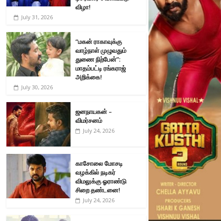
விழா!
July 31, 2026
“மகன் ராகாவுக்கு
வாழ்நாள் முழுவதும்
துணை நிற்பேன்”:
மாதம்பட்டி ரங்கராஜ்
அறிக்கை!
July 30, 2026
ஜனநாயகன் –
விமர்சனம்
July 24, 2026
காசோலை மோசடி
வழக்கில் நடிகர்
விமலுக்கு ஓராண்டு
சிறை தண்டனை!
July 24, 2026