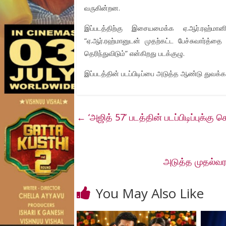
வருகின்றன.
இப்படத்திற்கு இசையமைக்க ஏ.ஆர்.ரஹ்மானிட
“ஏ.ஆர்.ரஹ்மானுடன் முதற்கட்ட பேச்சுவார்த்தை
தெரிந்துவிடும்” என்கிறது படக்குழு.
இப்படத்தின் படப்பிடிப்பை அடுத்த ஆண்டு துவக்கத்
←
‘அஜித் 57’ படத்தின் படப்பிடிப்புக்கு
அடுத்த முதல்வரா
You May Also Like