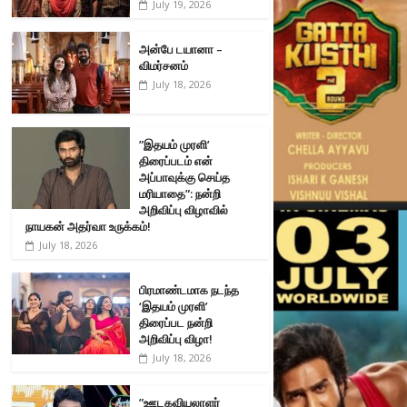
July 19, 2026
அன்பே டயானா –
விமர்சனம்
July 18, 2026
”இதயம் முரளி’
திரைப்படம் என்
அப்பாவுக்கு செய்த
மரியாதை”: நன்றி
அறிவிப்பு விழாவில்
நாயகன் அதர்வா உருக்கம்!
July 18, 2026
பிரமாண்டமாக நடந்த
‘இதயம் முரளி’
திரைப்பட நன்றி
அறிவிப்பு விழா!
July 18, 2026
”ஊடகவியலாளர்